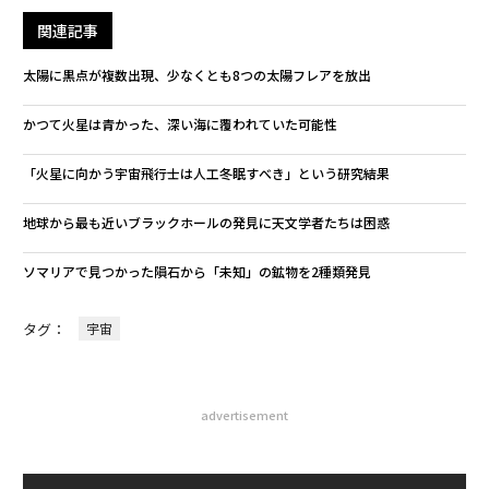
関連記事
太陽に黒点が複数出現、少なくとも8つの太陽フレアを放出
かつて火星は青かった、深い海に覆われていた可能性
「火星に向かう宇宙飛行士は人工冬眠すべき」という研究結果
地球から最も近いブラックホールの発見に天文学者たちは困惑
ソマリアで見つかった隕石から「未知」の鉱物を2種類発見
タグ：
宇宙
advertisement