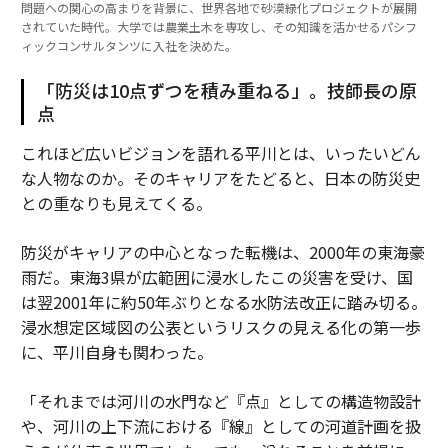
問題への関心の高まりを背景に、世界各地で砂漠緑化プロジェクトが展開
されていた時代。大学では農業土木を専攻し、その知識を活かせるパシフ
ィックコンサルタンツに入社を決めた。
「防災は10点ずつを積み重ねる」。技師長の原
点
これほど広いビジョンを語れる平川とは、いったいどん
な人物なのか。そのキャリアをたどると、日本の防災史
との重なりも見えてくる。
防災がキャリアの中心となった転機は、2000年の東海豪
雨だ。東海3県が広範囲に浸水したこの災害を受け、国
は翌2001年に約50年ぶりとなる水防法改正に踏み切る。
浸水想定区域図の公表というリスクの見える化の第一歩
に、平川自身も関わった。
「それまでは河川の水門など『点』としての構造物設計
や、河川の上下流における『線』としての河道計画を扱