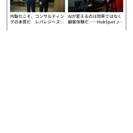
内製化こそ、コンサルティン
AIが変えるのは効率ではなく
グの本質だ レバレジーズが
顧客体験だ──HubSpot Ja
実践する、次世代ファームの
panが語る「Grow Better」
全貌
な組織のつくり方