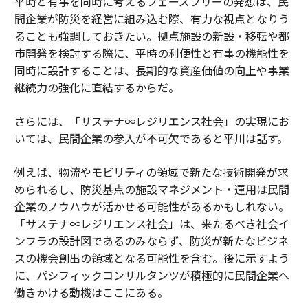
平時と有事を同時に考えるフェーズフリーの発想は、民
間企業が防災を経営に組み込む際、有力な視点となりう
ることも強調しておきたい。拠点施設の新設・移転や都
市開発を検討する際に、平時の利便性と有事の機能性を
同時に設計することは、長期的な資産価値の向上や事業
継続力の強化に直結するからだ。
さらには、「サステナ∞レジリエンス社会」の実現にお
いては、民間企業の参入が不可欠であると平川は話す。
例えば、物流やモビリティの領域で新たな技術開発が求
められるし、防災基点の施設マネジメント・運用は民間
企業のノウハウが活かせる可能性があるかもしれない。
「サステナ∞レジリエンス社会」は、来たるべき社会イ
ンフラの設計図であるのみならず、防災が新たなビジネ
スの機会創出の領域となる可能性を含む。後に示すよう
に、パシフィックコンサルタンツが積極的に民間企業へ
働きかける動機はここにある。