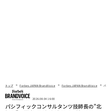
トップ
Forbes JAPAN BrandVoice
Forbes JAPAN BrandVoice
パシ
2026.08.04 16:00
パシフィックコンサルタンツ技師長の"北