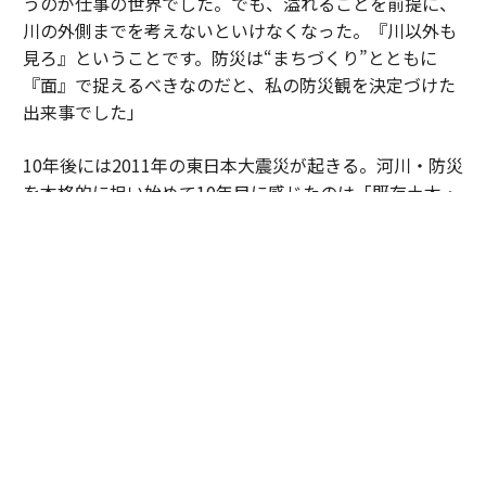
うのが仕事の世界でした。でも、溢れることを前提に、
川の外側までを考えないといけなくなった。『川以外も
見ろ』ということです。防災は“まちづくり”とともに
『面』で捉えるべきなのだと、私の防災観を決定づけた
出来事でした」
10年後には2011年の東日本大震災が起きる。河川・防災
を本格的に担い始めて10年目に感じたのは「既存土木・
対策への過信」であった。「あんな被害が起きるなんて
思っていませんでした。津波で街が壊滅するなんて。
我々がやってきた対策への過信がありました」。そして
2024年の能登半島地震。被災から時間が経っても、人が
戻らない地域の姿が平川の目に焼きついていった。
自身のキャリアを振り返る際、平川は「災害への悔しさ
と無力感の連続でした」と口にする。被害の深刻さは、
社会的に弱い立場にある人ほど重くのしかかるからだ。