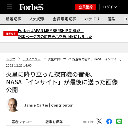
会員登録
ログイン
新着記事
人気記事
会員限定記事
カテゴリ
連載
コ
Forbes JAPAN MEMBERSHIP 新機能｜
NEWS
記事ページ内の広告表示を最小限にしました
トップ
テクノロジー
火星に降り立った探査機の宿命、NASA「インサイト」が
2022.12.23 14:00
火星に降り立った探査機の宿命、
NASA「インサイト」が最後に送った画像
公開
Jamie Carter | Contributor
著者フォロー
記事を保存