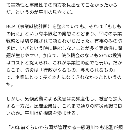
て実効性と事業性その両方を見出せてこなかったから
だ、というのが平川の見立てだ。
BCP（事業継続計画）を整えていても、それは「もしも
の備え」という有事限定の発想にとどまり、平時の事業
戦略とは切り離されて語られがちだった。有事のみの防
災は、いざという時に機能しないことが多く実効性に問
題が生じやすい。加えて、使う機会のないものへの投資
はコストと捉えられ、これが事業性の面でも弱い。だか
らこそ、防災は「行政がやるもの、与えられるもの」
で、企業にとって長く本丸になりきれなかったというの
だ。
しかし、気候変動による災害は高頻度化し、被害も拡大
する一方だ。民間企業は、これまで通りの防災意識で良
いのか。平川は危機感を滲ませる。
「20年前くらいから国が管理する一級河川でも氾濫が頻