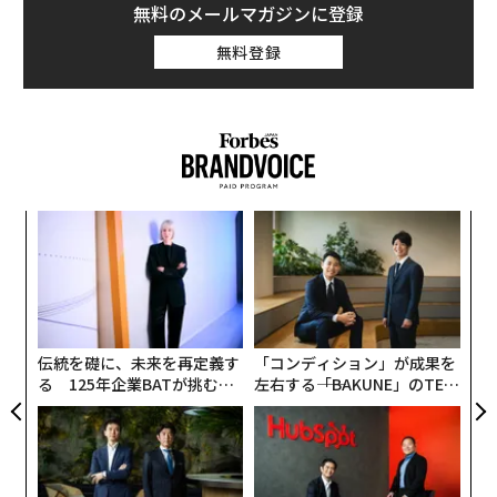
無料のメールマガジンに登録
無料登録
挑
よっ
PA
革
ク
た「
伝統を礎に、未来を再定義す
「コンディション」が成果を
る 125年企業BATが挑むス
左右する――「BAKUNE」のTEN
モークレスな未来
TIALが支える「挑戦者の明
日」