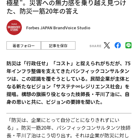
極星"。災害への無力感を乗り越え見つけ
た、防災一筋20年の答え
Forbes JAPAN BrandVoice Studio
著者フォロー
記事を保存
防災は「行政任せ」「コスト」と捉えられがちだが、75
年インフラ整備を支えてきたパシフィックコンサルタン
ツは、この認識を覆そうとしている。民間企業が主体と
なる新たなビジョン「サステナ∞レジリエンス社会」を
提唱。構想の旗振り役となった技師長・平川了治に、自
身の思いと共に、ビジョンの要諦を聞いた。
「防災は、企業にとって自分ごとになりきれずにい
る」。防災一筋20年、パシフィックコンサルタンツ技師
長・平川了治はこう切り出す。それは企業が防災に対し