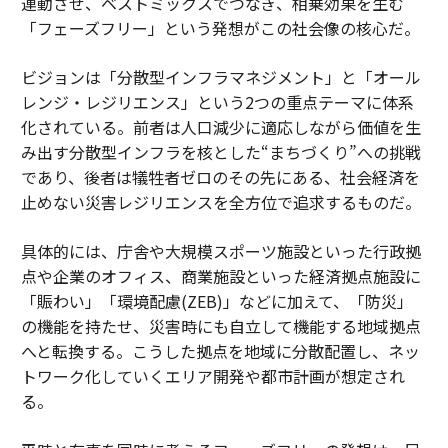
連動させ、ベストミックスでつなぎ、相乗効果を生む
「フェーズフリー」という発想がこの社会像の核心だ。
ビジョンは「分散型インフラマネジメント」と「オール
レンジ・レジリエンス」という2つの重点テーマに体系
化されている。前者は人口減少に適応しながら価値を生
み出す分散型インフラを核とした“まちづくり”への挑戦
であり、後者は犠牲者ゼロのその先にある、社会経済を
止めない災害レジリエンスを全方位で追求するものだ。
具体的には、庁舎や大規模スポーツ施設といった行政拠
点や企業のオフィス、商業施設といった経済拠点施設に
「賑わい」「環境配慮(ZEB)」などに加えて、「防災」
の機能を持たせ、災害時にも自立して機能する地域拠点
へと転換する。こうした拠点を地域に分散配置し、ネッ
トワーク化していくエリア開発や都市計画が想定され
る。