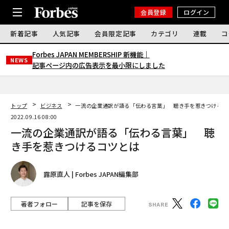
会員登録
ログイン
新着記事
人気記事
会員限定記事
カテゴリ
連載
コ
Forbes JAPAN MEMBERSHIP 新機能｜
NEWS
記事ページ内の広告表示を最小限にしました
トップ
ビジネス
一流の企業通訳が語る「伝わる言葉」 聴き手を惹きつけるコ
2022.09.16 08:00
一流の企業通訳が語る「伝わる言葉」 聴
き手を惹きつけるコツとは
露原直人 | Forbes JAPAN編集部
著者フォロー
記事を保存