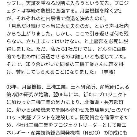
ップし、実証を重ねる段階に入ろうという矢先、プロジ
ェクトは存続の危機に直面する。月島機械を除く2社
が、それぞれの社内事情で撤退を決めたのだ。
「月島だけ続けて本当に大丈夫なのか、という声は社内
からも上がりました。しかし、ここで引き返せば何も残
らない。立ち止まってはいけない、と上層部を必死に説
得しました。ただ、私たち1社だけでは、どんなに画期
的でも世の中に浸透させるのは難しいとも感じていた。
そこで、知り合いがいた同業の三機工業さんに声を掛
け、賛同してもらえることになりました」（寺腰）
05年、月島機械、三機工業、土木研究所、産総研による
第2期の研究が始動。翌06年には、新たにプロジェクト
に加わった三機工業の尽力により、北海道・長万部町
に、炉から過給機までを組み合わせた処理量5t/日のパイ
ロット実証プラントを建設した。開発資金を確保するた
め、4社は三機工業をプロジェクトリーダーとして新エ
ネルギー・産業技術総合開発機構（NEDO）の助成にも