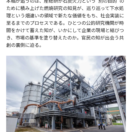
本稿が追うのは、産総研が石炭火力という“別の目的”の
ために積み上げた燃焼研究の知見が、巡り巡って下水処
理という畑違いの領域で新たな価値をもち、社会実装に
至るまでのプロセスである。ひとつの公的研究機関が時
間をかけて蓄えた知が、いかにして企業の現場と結びつ
き、市場の基準を塗り替えたのか。官民の知が出会う共
創の裏側に迫る。