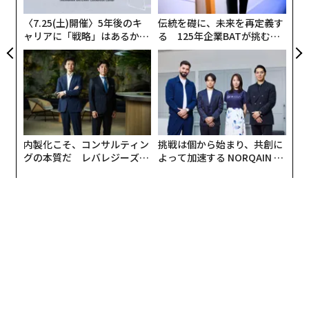
〈7.25(土)開催〉5年後のキ
伝統を礎に、未来を再定義す
ャリアに「戦略」はあるか。
る 125年企業BATが挑むス
トップエグゼクティブのキャ
モークレスな未来
リアに触れる1日│CAREER S
UMMIT 2026
内製化こそ、コンサルティン
挑戦は個から始まり、共創に
グの本質だ レバレジーズが
よって加速する NORQAIN JA
実践する、次世代ファームの
PAN 特別座談会
全貌