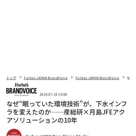
トップ
Forbes JAPAN BrandVoice
Forbes JAPAN BrandVoice
なぜ
2026.07.24 16:00
なぜ“眠っていた環境技術”が、下水インフ
ラを変えたのか──産総研×月島JFEアク
アソリューションの10年