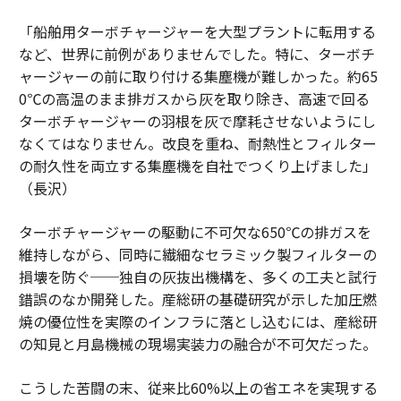
「船舶用ターボチャージャーを大型プラントに転用する
など、世界に前例がありませんでした。特に、ターボチ
ャージャーの前に取り付ける集塵機が難しかった。約65
0℃の高温のまま排ガスから灰を取り除き、高速で回る
ターボチャージャーの羽根を灰で摩耗させないようにし
なくてはなりません。改良を重ね、耐熱性とフィルター
の耐久性を両立する集塵機を自社でつくり上げました」
（長沢）
ターボチャージャーの駆動に不可欠な650℃の排ガスを
維持しながら、同時に繊細なセラミック製フィルターの
損壊を防ぐ──独自の灰抜出機構を、多くの工夫と試行
錯誤のなか開発した。産総研の基礎研究が示した加圧燃
焼の優位性を実際のインフラに落とし込むには、産総研
の知見と月島機械の現場実装力の融合が不可欠だった。
こうした苦闘の末、従来比60%以上の省エネを実現する