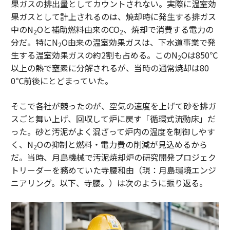
果ガスの排出量としてカウントされない。実際に温室効
果ガスとして計上されるのは、焼却時に発生する排ガス
中のN
Oと補助燃料由来のCO
、焼却で消費する電力の
2
2
分だ。特にN
O由来の温室効果ガスは、下水道事業で発
2
生する温室効果ガスの約2割も占める。このN
Oは850℃
2
以上の熱で窒素に分解されるが、当時の通常焼却は80
0℃前後にとどまっていた。
そこで各社が競ったのが、空気の速度を上げて砂を排ガ
スごと舞い上げ、回収して炉に戻す「循環式流動床」だ
った。砂と汚泥がよく混ざって炉内の温度を制御しやす
く、N
Oの抑制と燃料・電力費の削減が見込めるから
2
だ。当時、月島機械で汚泥焼却炉の研究開発プロジェク
トリーダーを務めていた寺腰和由（現：月島環境エンジ
ニアリング。以下、寺腰。）は次のように振り返る。