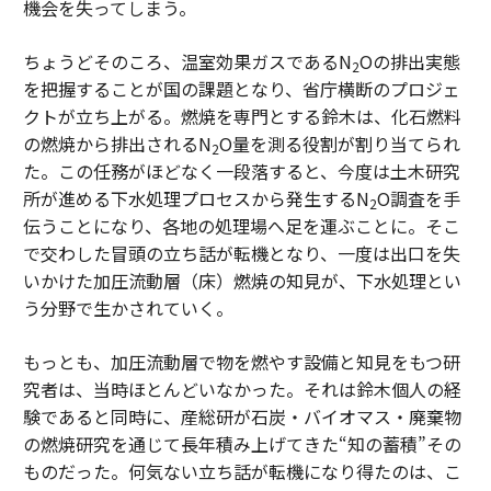
機会を失ってしまう。
ちょうどそのころ、温室効果ガスであるN
Oの排出実態
2
を把握することが国の課題となり、省庁横断のプロジェ
クトが立ち上がる。燃焼を専門とする鈴木は、化石燃料
の燃焼から排出されるN
O量を測る役割が割り当てられ
2
た。この任務がほどなく一段落すると、今度は土木研究
所が進める下水処理プロセスから発生するN
O調査を手
2
伝うことになり、各地の処理場へ足を運ぶことに。そこ
で交わした冒頭の立ち話が転機となり、一度は出口を失
いかけた加圧流動層（床）燃焼の知見が、下水処理とい
う分野で生かされていく。
もっとも、加圧流動層で物を燃やす設備と知見をもつ研
究者は、当時ほとんどいなかった。それは鈴木個人の経
験であると同時に、産総研が石炭・バイオマス・廃棄物
の燃焼研究を通じて長年積み上げてきた“知の蓄積”その
ものだった。何気ない立ち話が転機になり得たのは、こ