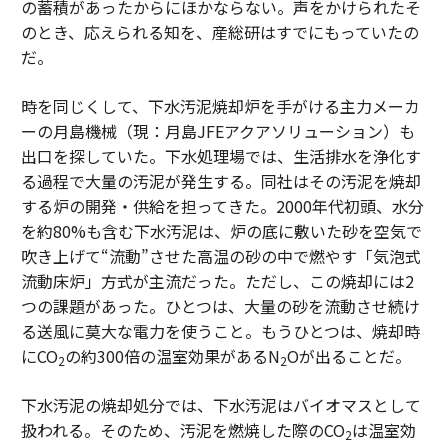
の蓄積があったからにほかならない。声をかけられたそ
のとき、応えられる知を、産総研はすでにもっていたの
だ。
時を同じくして、下水汚泥焼却炉を手がける主力メーカ
ーの月島機械（現：月島JFEアクアソリューション）も
出口を探していた。下水処理場では、生活排水を浄化す
る過程で大量の汚泥が発生する。同社はその汚泥を焼却
する炉の開発・供給を担ってきた。2000年代初頭、水分
を約80%も含む下水汚泥は、炉の底に敷いた砂を空気で
吹き上げて“流動”させた高温の砂の中で燃やす「気泡式
流動床炉」方式が主流だった。ただし、この焼却には2
つの課題があった。ひとつは、大量の砂を流動させ続け
る送風に莫大な電力を使うこと。もうひとつは、焼却時
にCO
の約300倍の温室効果があるN
Oが出ることだ。
2
2
下水汚泥の焼却処分では、下水汚泥はバイオマスとして
扱われる。そのため、汚泥を燃焼した際のCO
は温室効
2