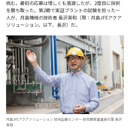
挑む。最初の応募は惜しくも落選したが、2度目に採択
を勝ち取った。第2期で実証プラントの試験を担った一
人が、月島機械の技術者 長沢英和（現：月島JFEアクア
ソリューション。以下、長沢）だ。
月島JFEアクアソリューション 技術企画センター 研究開発室室長代理 長沢
英和