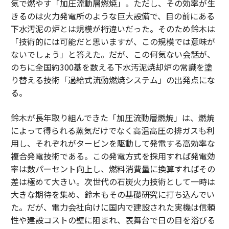
気で燃やす「加圧流動層燃焼」。ただし、その効率が生
きるのは火力発電所のような巨大設備で、目の前にある
下水汚泥の炉とは規模が桁違いだった。そのため鈴木は
「技術的には可能だと思いますが、この規模では意味が
ないでしょう」と答えた。だが、この何気ない会話が、
のちに全国約300基を数える下水汚泥焼却炉の常識を塗
り替える技術「過給式流動燃焼システム」の出発点にな
る。
鈴木が長年取り組んできた「加圧流動層燃焼」は、燃焼
によって得られる蒸気だけでなく高温高圧の排ガスも利
用し、それぞれがタービンを駆動して発電する高効率な
複合発電技術である。この発電方式を採用すれば発電効
率は数パーセント向上し、燃料消費量に換算すればその
差は極めて大きい。次世代の石炭火力技術として一時は
大きな期待を集め、鈴木もその基礎研究に打ち込んでい
た。だが、電力会社向けに国内で建設された実機は信頼
性や建設コストの壁に阻まれ、表舞台で日の目を浴びる