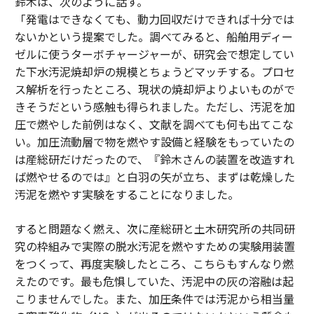
鈴木は、次のように話す。
「発電はできなくても、動力回収だけできれば十分では
ないかという提案でした。調べてみると、船舶用ディー
ゼルに使うターボチャージャーが、研究会で想定してい
た下水汚泥焼却炉の規模とちょうどマッチする。プロセ
ス解析を行ったところ、現状の焼却炉よりよいものがで
きそうだという感触も得られました。ただし、汚泥を加
圧で燃やした前例はなく、文献を調べても何も出てこな
い。加圧流動層で物を燃やす設備と経験をもっていたの
は産総研だけだったので、『鈴木さんの装置を改造すれ
ば燃やせるのでは』と白羽の矢が立ち、まずは乾燥した
汚泥を燃やす実験をすることになりました。
すると問題なく燃え、次に産総研と土木研究所の共同研
究の枠組みで実際の脱水汚泥を燃やすための実験用装置
をつくって、再度実験したところ、こちらもすんなり燃
えたのです。最も危惧していた、汚泥中の灰の溶融は起
こりませんでした。また、加圧条件では汚泥から相当量