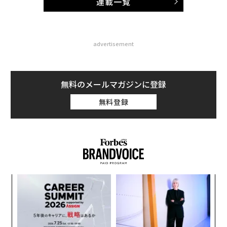
連載一覧
advertisement
無料のメールマガジンに登録
無料登録
創業
エ
シン
設オ
超え
が
“
が
オ
ジ