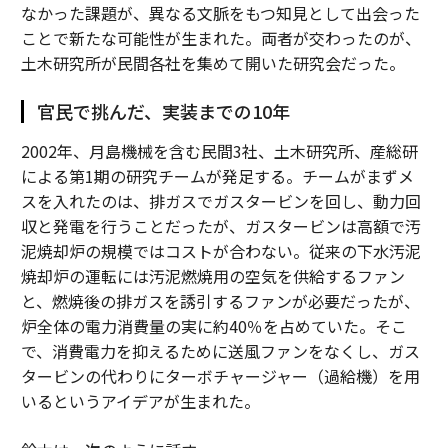
なかった課題が、異なる文脈をもつ知見として出会った
ことで新たな可能性が生まれた。両者が交わったのが、
土木研究所が民間各社を集めて開いた研究会だった。
官民で挑んだ、実装までの10年
2002年、月島機械を含む民間3社、土木研究所、産総研
による第1期の研究チームが発足する。チームがまずメ
スを入れたのは、排ガスでガスタービンを回し、動力回
収と発電を行うことだったが、ガスタービンは高額で汚
泥焼却炉の規模ではコストが合わない。従来の下水汚泥
焼却炉の運転には汚泥燃焼用の空気を供給するファン
と、燃焼後の排ガスを誘引するファンが必要だったが、
炉全体の電力消費量の実に約40％を占めていた。そこ
で、消費電力を抑えるために送風ファンをなくし、ガス
タービンの代わりにターボチャージャー（過給機）を用
いるというアイデアが生まれた。