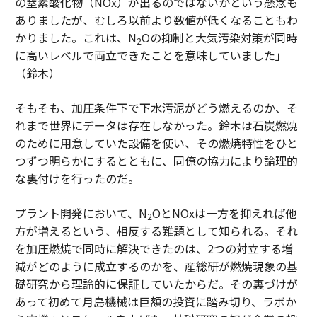
の窒素酸化物（NOx）が出るのではないかという懸念も
ありましたが、むしろ以前より数値が低くなることもわ
かりました。これは、N
Oの抑制と大気汚染対策が同時
2
に高いレベルで両立できたことを意味していました」
（鈴木）
そもそも、加圧条件下で下水汚泥がどう燃えるのか、そ
れまで世界にデータは存在しなかった。鈴木は石炭燃焼
のために用意していた設備を使い、その燃焼特性をひと
つずつ明らかにするとともに、同僚の協力により論理的
な裏付けを行ったのだ。
プラント開発において、N
OとNOxは一方を抑えれば他
2
方が増えるという、相反する難題として知られる。それ
を加圧燃焼で同時に解決できたのは、2つの対立する増
減がどのように成立するのかを、産総研が燃焼現象の基
礎研究から理論的に保証していたからだ。その裏づけが
あって初めて月島機械は巨額の投資に踏み切り、ラボか