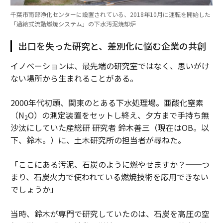
千葉市南部浄化センターに設置されている、2018年10月に運転を開始した
「過給式流動燃焼システム」の下水汚泥焼却炉
出口を失った研究と、差別化に悩む企業の共創
イノベーションは、最先端の研究室ではなく、思いがけ
ない場所から生まれることがある。
2000年代初頭、関東のとある下水処理場。亜酸化窒素
（N
O）の測定装置をセットし終え、夕方まで手持ち無
2
沙汰にしていた産総研 研究者 鈴木善三（現在はOB。以
下、鈴木。）に、土木研究所の担当者が尋ねた。
「ここにある汚泥、石炭のように燃やせますか？──つ
まり、石炭火力で使われている燃焼技術を応用できない
でしょうか」
当時、鈴木が専門で研究していたのは、石炭を高圧の空