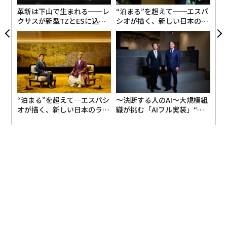
どんなものか簡単に説明すると、まずモノグサのアプリ
束
革新は下山で生まれる──レ
“泊まる”を超えて──エスパ
に、覚えたい情報を登録することで、自動的に数パター
クサスが新型TZとESに込め
シオが描く、新しい日本のラ
ンの問題が作成される。
た「DISCOVER」の哲学
グジュアリー（前編）
例えば、「歩く（Walk）」という英単語を覚えたい場
合、最初はヒントのある状態でスペルを記入する問題、
次に4択から正しい語句を選ぶ問題が出題される。
“泊まる”を超えて─エスパシ
〜決断する人のAI〜大規模組
これに解答すると一段階難易度を上げた形式での解答が
オが描く、新しい日本のラグ
織が挑む「AIフル実装」“使
求められる。最後は、ヒントなしで「歩く」のスペルを
ジュアリー（中編）
う”企業から“動く”企業へ【N
入力するといった具合に、AIが判定する個々人の習熟度
TTドコモビジネス×PwC】
に合わせ、難易度が変わっていき、その過程で記憶が促
されていくというものだ。