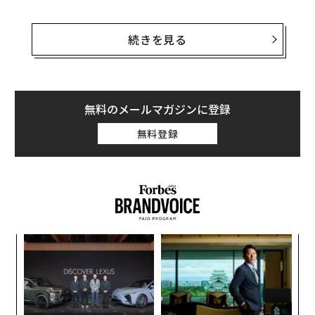
同社は、リクルート出身のCEO、竹内孝太朗と、高校の
同級生でグーグルのエンジニアとして働いていた畔柳圭
続きを見る
佑（CTO）が2016年に設立。開発したモノグサを導入し
た教室は、2019年末には70に過ぎなかったが、2020年
末には2700、2022年4月には4000を数え、同社は急成長
を遂げている。
無料のメールマガジンに登録
無料登録
これまでモノグサは私立校や、首都圏を中心に展開する
市進学院のオンラインコース、関西圏大手の京進といっ
た学習塾で利用されてきた。明光義塾では、2021年に発
表した中期経営計画にモノグサを利用していく旨が記さ
れた。
創に
目
この4月からは、代々木ゼミナールの大学受験コースで
 JA
の
も全面導入され、墨田区や中野区をはじめ、公立校でも
ン
ソ
10校以上で使われ始めている。
プ
─