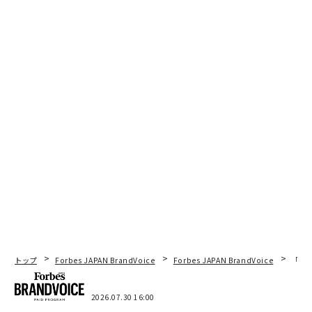
トップ
Forbes JAPAN BrandVoice
Forbes JAPAN BrandVoice
「コン
2026.07.30 16:00