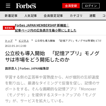
会員登録
ログイン
新着記事
人気記事
会員限定記事
カテゴリ
連載
コ
Forbes JAPAN MEMBERSHIP 新機能｜
NEWS
記事ページ内の広告表示を最小限にしました
トップ
ビジネス
公立校も導入開始 「記憶アプリ」モノグサは市場をどう開拓
2022.05.14 12:00
公立校も導入開始 「記憶アプリ」モノグ
サは市場をどう開拓したのか
露原直人 | Forbes JAPAN編集部
学習する側の正答率や習熟度から、AIが個別の忘却速度
を割り出し、最適なタイミングで反復を促し、記憶のサ
ポートをする。そんな画期的な記憶アプリ「Monoxer
（モノグサ）」を提供するスタートアップの「モノグ
サ」が、サービスを拡大している。