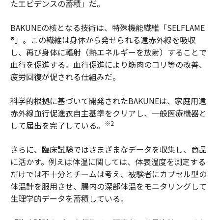
たエビデンスの蓄積」だ。
BAKUNEの核となる技術は、特殊機能繊維「SELFLAME
®」。この繊維は身体から発せられる遠赤外線を吸収
し、再び身体に輻射（熱エネルギーを放射）することで
血行を促進する。血行促進により筋肉のコリ等の改善、
疲労回復が促される仕組みだ。
科学的根拠に基づいて開発されたBAKUNEは、家庭用遠
赤外線血行促進衣自主基準をクリアし、一般医療機器と
※2
して届出を完了している。
さらに、臨床試験ではさまざまなデータを収集し、商品
に活かす。例えば体温に関しては、体表温度を測定する
だけでは不十分とチームは考え、被験者にカプセル型の
体温計を服用させ、腸内の深部体温をモニタリングして
生理学的データを蓄積している。