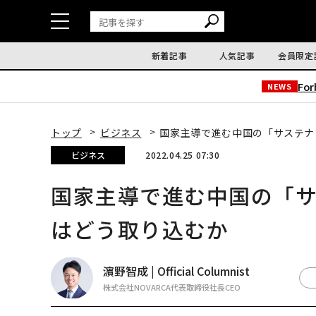
新着記事
人気記事
会員限定
Fo
NEWS
トップ
ビジネス
国家主導で進む中国の「サステナ
ビジネス
2022.04.25 07:30
国家主導で進む中国の「
はどう取り込むか
濵野智成 | Official Columnist
株式会社NOVARCA代表取締役社長CEO