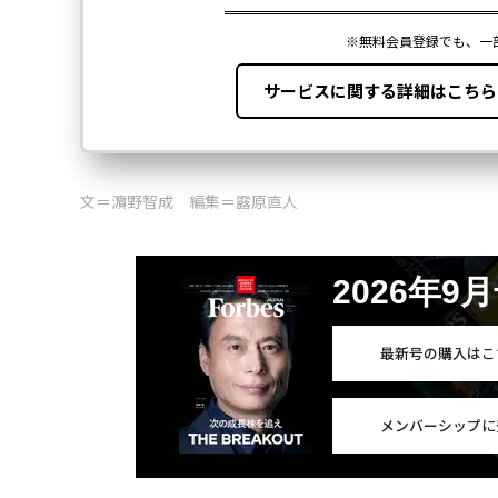
文＝濵野智成 編集＝露原直人
2026年9
最新号の購入はこ
メンバーシップに