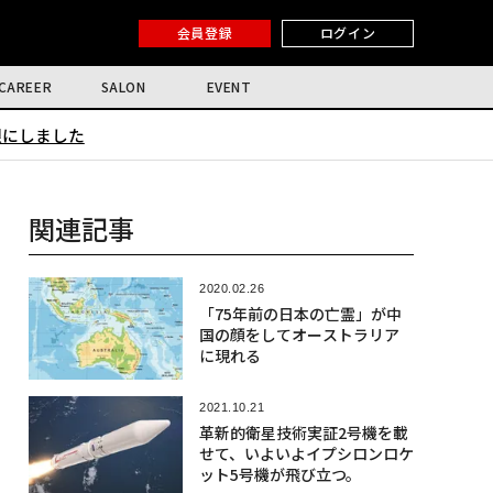
会員登録
ログイン
CAREER
SALON
EVENT
限にしました
関連記事
2020.02.26
「75年前の日本の亡霊」が中
国の顔をしてオーストラリア
に現れる
2021.10.21
革新的衛星技術実証2号機を載
せて、いよいよイプシロンロケ
ット5号機が飛び立つ。