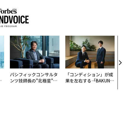
〜決
模組
装」
く”
ビジ
。
パシフィックコンサルタ
「コンディション」が成
と
ンツ技師長の"北極星"。
果を左右する――「BAKUN
語
災害への無力感を乗り越
E」のTENTIALが支える
値
え見つけた、防災一筋20
「挑戦者の明日」
年の答え