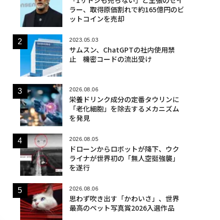
ラー、取得原価割れで約165億円のビ
ットコインを売却
2023.05.03
サムスン、ChatGPTの社内使用禁
止 機密コードの流出受け
2026.08.06
栄養ドリンク成分の定番タウリンに
「老化細胞」を除去するメカニズム
を発見
2026.08.05
ドローンからロボットが降下、ウク
ライナが世界初の「無人空挺強襲」
を遂行
2026.08.06
思わず吹き出す「かわいさ」、世界
最高のペット写真賞2026入選作品