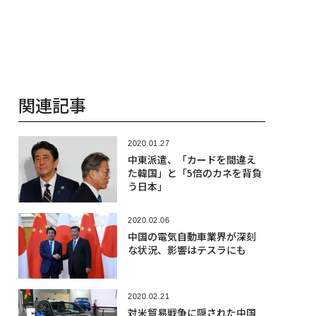
関連記事
2020.01.27
中東派遣、「カードを間違え
た韓国」と「5倍のカネを背負
う日本」
2020.02.06
中国の電気自動車業界が深刻
な状況、影響はテスラにも
2020.02.21
対米貿易戦争に隠された中国