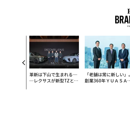
革新は下山で生まれる─
「老舗は常に新しい」
─レクサスが新型TZとE
創業360年ＹＵＡＳＡ
Sに込めた「DISCOVE
カクシンCEO田尻望が
R」の哲学
る、AIを超える人の価