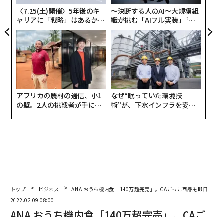
ェ
欧州室長兼ロンドン支店長、ANAホールディングス上席
〈7.25(土)開催〉5年後のキ
〜決断する人のAI〜大規模組
執行役員などを歴任してきた。
ャリアに「戦略」はあるか。
織が挑む「AIフル実装」“使
トップエグゼクティブのキャ
う”企業から“動く”企業へ【N
リアに触れる1日│CAREER S
TTドコモビジネス×PwC】
2月10日午後3時からの記者会見には、ANAホールディン
UMMIT 2026
グス現代表取締役社長（4月1日からは代表取締役会長に
就任）片野坂真哉氏と、新社長に就任予定の芝田浩二氏
が出席、メディアの質疑に応答した。
アフリカの農村の通信、小1
なぜ“眠っていた環境技
の壁。2人の挑戦者が手にし
術”が、下水インフラを変え
た「次なる武器」
たのか──産総研×月島JFE
アクアソリューションの10年
トップ
ビジネス
ANA おうち機内食「140万超完売」。CAごっこ商品も即日売
2022.02.09 08:00
ANA おうち機内食「140万超完売」。CAご