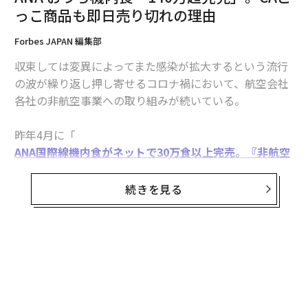
っこ商品も即日売り切れの理由
会見は2月10日15：00〜、ANAインターコンチネンタルホテル東京で行われた
Forbes JAPAN 編集部
収束しては変異によってまた感染が拡大するという流行
まず片野坂現社長は、芝田氏を新社長に選んだ理由とし
の波が繰り返し押し寄せるコロナ禍において、航空会社
て次の3つを挙げた。
各社の非航空事業への取り組みが続いている。
「1つ目はとにかくキモが座っていること。『大丈夫だ
昨年4月に「
よ』が口癖。あまり大丈夫とは思えない空気の時に、
ANA国際線機内食がネットで30万食以上完売。『非航空
『いけますよ』と言える、根拠のある貫禄があること。
事業』模索の現況と行く先
」で、機内食のオンライン販売が好評を博していること
続きを見る
2つ目は、コロナを戦う上での方針がしっかり共有でき
をお伝えした。その後も人気は衰えず、ANAは国際線エ
ているので安心であること。
コノミークラスの機内食だけで140万食以上を売り上げ
ている。中食需要の高まりにうまくはまったとはいえ、
3つ目は、中国語も英語も堪能、アライアンスも体験し
この数字は快挙と言えるだろう。
ているし、ヨーロッパ統合駐在も経験していて国際マイ
ンドも持っていること。『avatarin（アバターイン。ア
国際線ビジネスクラスの機内食も販売がスタートするな
バター技術を使ってバーチャルな「瞬間移動」を実現す
ど、新たな動きを見せているANAの非航空事業の今にあ