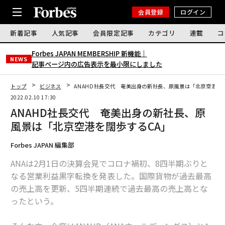
会員登録
ログイン
新着記事
人気記事
会員限定記事
カテゴリ
連載
コ
Forbes JAPAN MEMBERSHIP 新機能｜
NEWS
記事ページ内の広告表示を最小限にしました
トップ
ビジネス
ANAHD社長交代 奄美出身の新社長、原風景は「北京空港を
2022.02.10 17:30
ANAHD社長交代 奄美出身の新社長、原
風景は「北京空港を闊歩するCA」
Forbes JAPAN 編集部
ANAは2月1日の決算会見でコロナ禍初、8四半期ぶりと
なる営業利益黒字転換を発表した。国際貨物が過去最高
の売上高を更新、5四半期連続で過去最高の売上高とな
ったという。