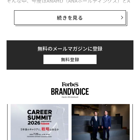
そんな中、今度はANAHD（ANAホールディングス）とA
NA（全日本空輸）両社の社長交代が発表された。
続きを見る
新社長は芝田浩二・井上慎一両氏
無料のメールマガジンに登録
4月1日付けで、ANAホールディングスは代表取締役専務
執行役員の芝田浩二氏が、ANAは現代表取締役専務 執行
無料登録
役員の井上慎一氏がそれぞれ代表取締役社長に昇格す
る。2月10日開催の臨時取締役会で決定された。
井上氏は1990年にANA入社。Peach Aviation CEOや、20
19年にPeachと統合した「バニラエア」の代表取締役社
長などを務めてきた。ちなみにPeach Aviationと全日本
A
空輸株式会社は2021年8月から、Peachが運航する一部
顧客
路線のコードシェアを開始している。
pa
〜
な
金
一方の芝田氏は1982年ANA入社、アライアンス室室長、
個