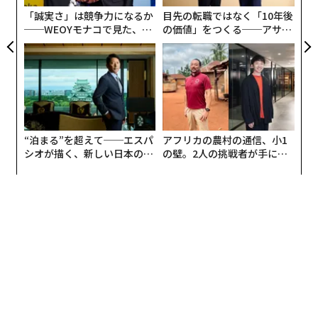
「誠実さ」は競争力になるか
目先の転職ではなく「10年後
──WEOYモナコで見た、く
の価値」をつくる──アサイ
ら寿司の経営哲学
ンの長期伴走型支援とは
“泊まる”を超えて──エスパ
アフリカの農村の通信、小1
シオが描く、新しい日本のラ
の壁。2人の挑戦者が手にし
グジュアリー（前編）
た「次なる武器」