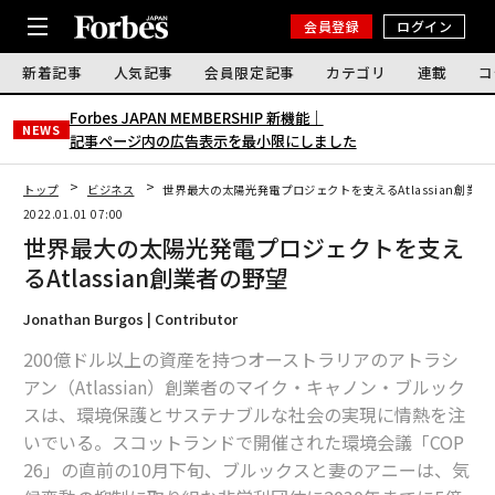
会員登録
ログイン
新着記事
人気記事
会員限定記事
カテゴリ
連載
コ
Forbes JAPAN MEMBERSHIP 新機能｜
NEWS
記事ページ内の広告表示を最小限にしました
トップ
ビジネス
世界最大の太陽光発電プロジェクトを支えるAtlassian創業者
2022.01.01 07:00
世界最大の太陽光発電プロジェクトを支え
るAtlassian創業者の野望
Jonathan Burgos | Contributor
200億ドル以上の資産を持つオーストラリアのアトラシ
アン（Atlassian）創業者のマイク・キャノン・ブルック
スは、環境保護とサステナブルな社会の実現に情熱を注
いでいる。スコットランドで開催された環境会議「COP
26」の直前の10月下旬、ブルックスと妻のアニーは、気