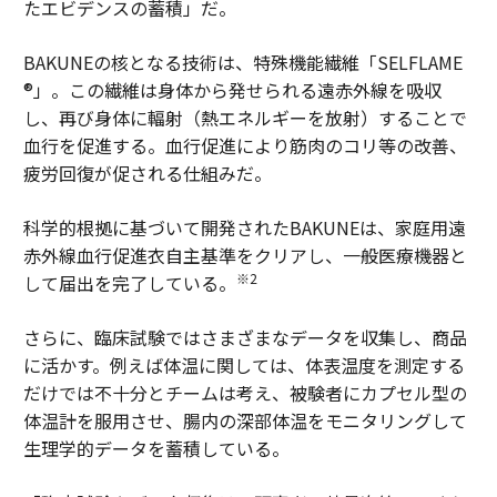
たエビデンスの蓄積」だ。
BAKUNEの核となる技術は、特殊機能繊維「SELFLAME
®」。この繊維は身体から発せられる遠赤外線を吸収
し、再び身体に輻射（熱エネルギーを放射）することで
血行を促進する。血行促進により筋肉のコリ等の改善、
疲労回復が促される仕組みだ。
科学的根拠に基づいて開発されたBAKUNEは、家庭用遠
赤外線血行促進衣自主基準をクリアし、一般医療機器と
※2
して届出を完了している。
さらに、臨床試験ではさまざまなデータを収集し、商品
に活かす。例えば体温に関しては、体表温度を測定する
だけでは不十分とチームは考え、被験者にカプセル型の
体温計を服用させ、腸内の深部体温をモニタリングして
生理学的データを蓄積している。