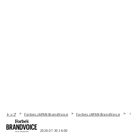
トップ
Forbes JAPAN BrandVoice
Forbes JAPAN BrandVoice
「コン
2026.07.30 16:00