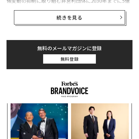
候変動の抑制に取り組む非営利団体に2030年までに5億
豪ドル（約404億円）を寄付すると宣言した。
続きを見る
しかし、現在42歳のブルックスが求めているのは、単な
る慈善活動ではない。寄付を宣言したのと同じ日に、彼
は再生可能エネルギー関連のプロジェクトへの投資を倍
増させることを発表し、自身の投資会社のGrok Venture
無料のメールマガジンに登録
sから新規で10億豪ドルをこの分野に出資すると発表し
無料登録
た。
ブルックスは、ニューサウスウェールズ州で農地の買収
を進めており、再生農業によって、広大な土地を緑の楽
園に変えることを目指している。再生農業とは、従来の
農業で排出される二酸化炭素を削減する農業で、計画の
創に
革
中にはコオロギを用いた代替肉の開発や、太陽光発電を
 JA
ク
用いた農場の運営などが含まれている。
た「
果を
伝
EN
る
明
モ