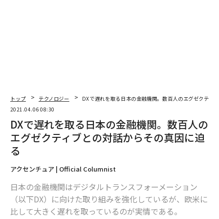
Ｑ：金融機関からアドバイスを受けたいですか？
（世帯総資産1億円以上または世帯金融資産5千万円以上､n=2,117）
トップ
テクノロジー
DXで遅れを取る日本の金融機関。数百人のエグゼクティ
2021.04.06 08:30
DXで遅れを取る日本の金融機関。数百人の
エグゼクティブとの対話からその真因に迫
る
アクセンチュア | Official Columnist
日本の金融機関はデジタルトランスフォーメーション
（以下DX）に向けた取り組みを強化しているが、欧米に
比して大きく遅れを取っているのが実情である。