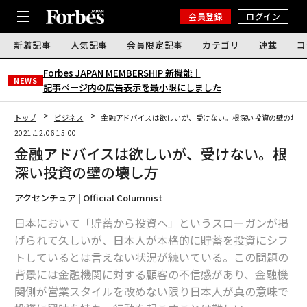
会員登録
ログイン
新着記事
人気記事
会員限定記事
カテゴリ
連載
コ
Forbes JAPAN MEMBERSHIP 新機能｜
NEWS
記事ページ内の広告表示を最小限にしました
トップ
ビジネス
金融アドバイスは欲しいが、受けない。根深い投資の壁の壊し
2021.12.06 15:00
金融アドバイスは欲しいが、受けない。根
深い投資の壁の壊し方
アクセンチュア | Official Columnist
日本において「貯蓄から投資へ」というスローガンが掲
げられて久しいが、日本人が本格的に貯蓄を投資にシフ
トしているとは言えない状況が続いている。この問題の
背景には金融機関に対する顧客の不信感があり、金融機
関側が営業スタイルを改めない限り日本人が真の意味で