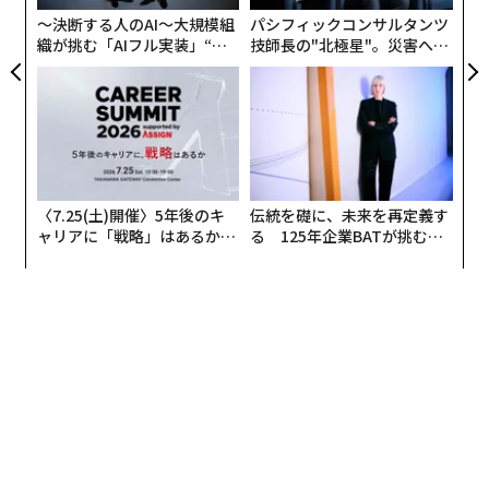
なぜ日本人の投資行動は変わらないのか。私は顧客の金
る
〜決断する人のAI〜大規模組
パシフィックコンサルタンツ
融機関に対する根強い不信感が根底にあると考えてい
織が挑む「AIフル実装」“使
技師長の"北極星"。災害への
る。図表1を見てほしい。アクセンチュアウェルスマネ
う”企業から“動く”企業へ【N
無力感を乗り越え見つけた、
TTドコモビジネス×PwC】
防災一筋20年の答え
ジメントサーベイ2021の結果によると、世帯総資産1億
円以上もしくは世帯金融資産5000万円以上の回答者の6
6.6％が、投資に関するアドバイスを求めている。
もちろん自身で判断してインターネットで取引を行う投
〈7.25(土)開催〉5年後のキ
伝統を礎に、未来を再定義す
資家も多数存在するが、大多数は投資に際して何らかの
ャリアに「戦略」はあるか。
る 125年企業BATが挑むス
アドバイスを求めているのが実情である。
トップエグゼクティブのキャ
モークレスな未来
リアに触れる1日│CAREER S
UMMIT 2026
図表1 アドバイスを求める顧客と、そのうち実際に
アドバイスを受けている顧客の比率
【アドバイスを求める顧客の比率】