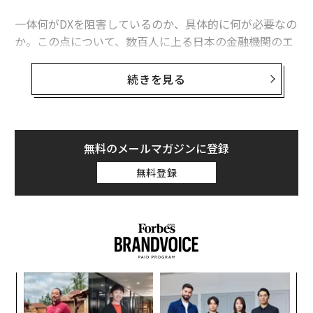
★66.6%｜全体の6割以上を占めるアドバイスを受け
一体何がDXを阻害しているのか、具体的に何が必要なの
たい顧客は実際にアドバイスを受けているのか？
か。この点について、数百人に上る日本の金融機関のエ
グゼクティブとの対話を通じて見えてきたものがある。
今回はその最たるもの3つを紹介したい。
続きを見る
【アドバイスを求める顧客のうち､実際にアドバイスを
受けている顧客の比率】
1：「顧客目線」を捉えなおす
そもそも「顧客目線」で自社の商品・サービスを考えて
Ｑ：金融機関からアドバイスを受けていますか？
いる人がいない。「顧客目線」の取り組み自体が形骸化
無料のメールマガジンに登録
金融機関からア
していないか
（世帯総資産1億円以上または世帯金融資産5千万円以上､
無料登録
ドバイスを受けたい人
、n=1,410）
2：自前主義からの脱却
自社のリソースだけで実現できることには限界がある。
過度な自前主義がDXのスピードとインパクトを阻害
3：フラットなリーダーシップ
革
掛け声だけのDXを唱えるのは終わりにすべき。リーダー
ク
が現場と密に対話し、具体的な変革をドライブする勇気
た「