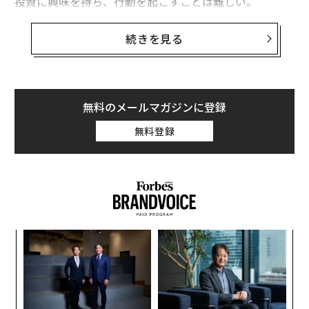
投資に興味を持ち、行動を起こすことは難しい。
今必要なのは顧客目線に立ち返り、営業ノルマ達成のた
続きを見る
めの商品販売から脱却し、顧客のニーズ・状況を踏まえ
た中長期的な目線での多様な商品・サービス提供、すな
わち全方位型のウェルスマネジメントである。
無料のメールマガジンに登録
投資に関するアドバイスは欲しい。だが実際に
無料登録
アドバイスを受けていない理由とは？
2021年8月に日銀が発表した「資金循環の日米欧比較」
では、現金・預金の家計金融資産に占める割合は米国13.
3%、欧州34.3%に対して日本は実に54.3％と圧倒的な高
内
さとなっている。いかに日本人の預金志向が強く、投資
グ
を避けているのかが分かる。さらに、この傾向は過去20
実
「
全
年以上にわたり大きく変化していない。
3
C