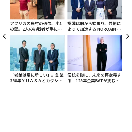
〜
とコミットメントを持てるか
織
う
T
金融機関のDXの現在地
アフリカの農村の通信、小1
挑戦は個から始まり、共創に
の壁。2人の挑戦者が手にし
よって加速する NORQAIN JA
た「次なる武器」
PAN 特別座談会
金融機関にとってDXは最も重要な経営課題の一つであ
り、各社が競って取り組みを強化している。新型コロナ
ウイルスの影響もあり、各種手続きのオンライン化、リ
※富裕層は「世帯総資産3億円以上または世帯金融資産1億円以上」マスアルフエ
モート面談等の施策が金融機関において進んでいるのは
ント層は「世帯総資産1億円以上もしくは世帯金融資産5000万円以上のうち、上記
ご存じの通りであるが、これらはこれまでのIT化の取り
の富裕層の定義に該当しない個人」が対象
「老舗は常に新しい」。創業
伝統を礎に、未来を再定義す
組みの延長であり、本質的なビジネスの変革につながっ
出典：アクセンチュア
360年ＹＵＡＳＡとカクシン
る 125年企業BATが挑むス
ているとは言い難い。
CEO田尻望が語る、AIを超え
モークレスな未来
る人の価値
アドバイスを望むのに、それを受
次ページ ＞
なぜ日本の金融機関はDXを満足に推進することができな
けていない理由
いのだろうか。また、何が具体的に必要なのだろうか。
1
2
3
4
5
私はこの点について、2020年以降、300名以上の金融機
関のエグゼクティブと対話を重ねてきた。DXが思うよう