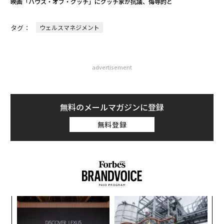
映画「ハウス・オブ・グッチ」にグッチ家が抗議、侮辱的と
タグ：
ウェルスマネジメント
advertisement
無料のメールマガジンに登録
無料登録
パ
技
無