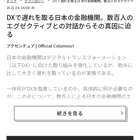
トップ
テクノロジー
DXで遅れを取る日本の金融機関。数百人のエグゼクティ
2021.04.06 08:30
DXで遅れを取る日本の金融機関。数百人の
エグゼクティブとの対話からその真因に迫
る
アクセンチュア | Official Columnist
日本の金融機関はデジタルトランスフォーメーション
（以下DX）に向けた取り組みを強化しているが、欧米に
比して大きく遅れを取っているのが実情である。
一体何がDXを阻害しているのか、具体的に何が必要なの
か。この点について、数百人に上る日本の金融機関のエ
グゼクティブとの対話を通じて見えてきたものがある。
今回はその最たるもの3つを紹介したい。
続きを見る
1：「顧客目線」を捉えなおす
そもそも「顧客目線」で自社の商品・サービスを考えて