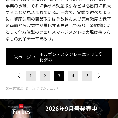
事業の承継、それに伴う不動産取引などは必然的に拡大
することが見込まれている。一方で、冒頭で述べたよう
に、資産運用の商品取引は手数料および売買頻度の低下
の両面から収益性が悪化する見通しであり、金融機関に
とって全方位型のウェルスマネジメントの実現は待った
なしの変革テーマだろう。
モルガン・スタンレーはすでに変
次ページ ＞
化済み
1
2
3
4
5
文＝武藤惣一郎（アクセンチュア）
2026年9月号発売中