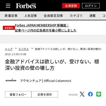
会員登録
ログイン
新着記事
人気記事
会員限定記事
カテゴリ
連載
コ
Forbes JAPAN MEMBERSHIP 新機能｜
NEWS
記事ページ内の広告表示を最小限にしました
トップ
ビジネス
金融アドバイスは欲しいが、受けない。根深い投資の壁の壊し
2021.12.06 15:00
金融アドバイスは欲しいが、受けない。根
深い投資の壁の壊し方
アクセンチュア | Official Columnist
著者フォロー
記事を保存