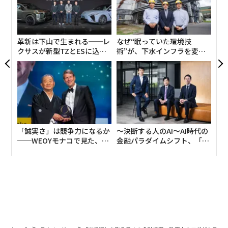
目
防
の
ン
革新は下山で生まれる──レ
なぜ“眠っていた環境技
クサスが新型TZとESに込め
術”が、下水インフラを変え
た「DISCOVER」の哲学
たのか──産総研×月島JFE
アクアソリューションの10年
「誠実さ」は競争力になるか
〜決断する人のAI〜AI時代の
──WEOYモナコで見た、く
金融パラダイムシフト、「超
ら寿司の経営哲学
個別化」の核心 【MUFG×ウ
ェルスナビ×PwC】