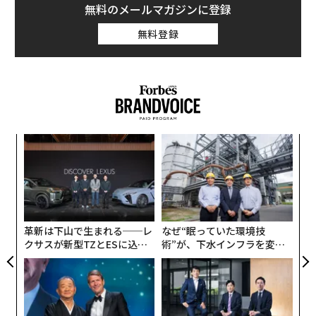
いる人がいない。「顧客目線」の取り組み自体が形骸化
無料のメールマガジンに登録
していないか
無料登録
2：自前主義からの脱却
自社のリソースだけで実現できることには限界がある。
過度な自前主義がDXのスピードとインパクトを阻害
3：フラットなリーダーシップ
パ
掛け声だけのDXを唱えるのは終わりにすべき。リーダー
技
が現場と密に対話し、具体的な変革をドライブする勇気
無
目
とコミットメントを持てるか
防
の
ン
金融機関のDXの現在地
革新は下山で生まれる──レ
なぜ“眠っていた環境技
クサスが新型TZとESに込め
術”が、下水インフラを変え
た「DISCOVER」の哲学
たのか──産総研×月島JFE
アクアソリューションの10年
金融機関にとってDXは最も重要な経営課題の一つであ
り、各社が競って取り組みを強化している。新型コロナ
ウイルスの影響もあり、各種手続きのオンライン化、リ