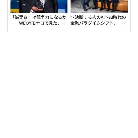
モート面談等の施策が金融機関において進んでいるのは
ご存じの通りであるが、これらはこれまでのIT化の取り
「誠実さ」は競争力になるか
〜決断する人のAI〜AI時代の
組みの延長であり、本質的なビジネスの変革につながっ
──WEOYモナコで見た、く
金融パラダイムシフト、「超
ているとは言い難い。
ら寿司の経営哲学
個別化」の核心 【MUFG×ウ
ェルスナビ×PwC】
なぜ日本の金融機関はDXを満足に推進することができな
いのだろうか。また、何が具体的に必要なのだろうか。
私はこの点について、2020年以降、300名以上の金融機
関のエグゼクティブと対話を重ねてきた。DXが思うよう
に進まない理由や求められる対応も一様ではないのは事
実である。ただ、私が数々のエグゼクティブの皆さまと
の対話を通じて、DXを進める上での要諦として見えてき
たものがある。
1：「顧客目線」を捉えなおす必要がある