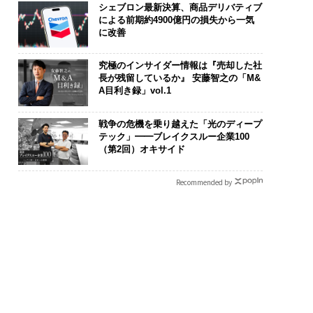
シェブロン最新決算、商品デリバティブ
による前期約4900億円の損失から一気
に改善
究極のインサイダー情報は『売却した社
長が残留しているか』 安藤智之の「M&
A目利き録」vol.1
戦争の危機を乗り越えた「光のディープ
テック」━━ブレイクスルー企業100
（第2回）オキサイド
Recommended by