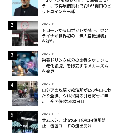
ラー、取得原価割れで約165億円のビ
ットコインを売却
2026.08.05
ドローンからロボットが降下、ウク
ライナが世界初の「無人空挺強襲」
を遂行
2026.08.06
栄養ドリンク成分の定番タウリンに
「老化細胞」を除去するメカニズム
を発見
2026.08.05
ロシアの攻撃で給油所が150キロにわ
たり全滅、ウは米国の引き寄せに奔
走 全面侵攻1623日目
2023.05.03
サムスン、ChatGPTの社内使用禁
止 機密コードの流出受け