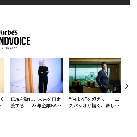
内製
ィン
ジー
代フ
0
伝統を礎に、未来を再定
“泊まる”を超えて──エ
─
義する 125年企業BAT
スパシオが描く、新しい
型
が挑むスモークレスな未
日本のラグジュアリー
来
（前編）