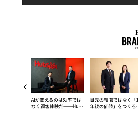
AIが変えるのは効率では
目先の転職ではなく「1
なく顧客体験だ──Hub
年後の価値」をつくる
Spot Japanが語る「Gr
─アサインの長期伴走
ow Better」な組織のつ
支援とは
くり方