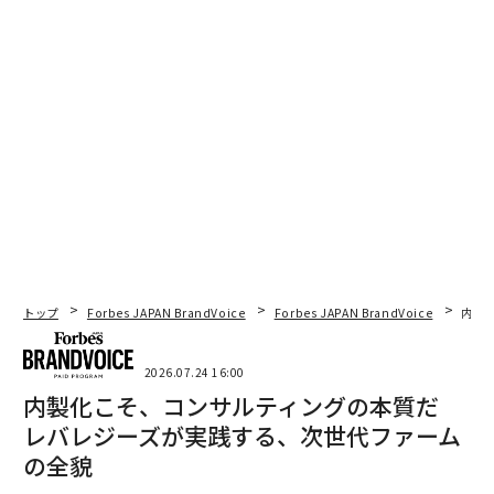
トップ
Forbes JAPAN BrandVoice
Forbes JAPAN BrandVoice
内製
2026.07.24 16:00
内製化こそ、コンサルティングの本質だ
レバレジーズが実践する、次世代ファーム
の全貌