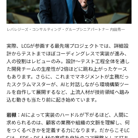
レバレジーズ・コンサルティング・グループシニアパートナー 内田秀一
実際、LCGが参画する最先端プロジェクトでは、詳細設
計からテストまでほぼコーディングレスで実装が進み、
人の役割はレビューのみ。設計～テスト工程全体を通し
た開発チームの生産性が2倍ほどに跳ね上がったケース
もあります。さらに、これまでマネジメントが主務だっ
たスクラムマスターが、AIと対話しながら環境構築ツー
ルを自作して展開するなど、上流人材が技術領域へ踏み
込む動きも当たり前に起き始めています。
岩槻
：AIによって実装のハードルが下がるほど、人間に
求められるのは、顧客の業務や組織の文脈を理解し、何
をつくるべきかを定義する力になります。だからこそLC
Gは、FDE・DS人材の育成を自社のコア戦略として打ち