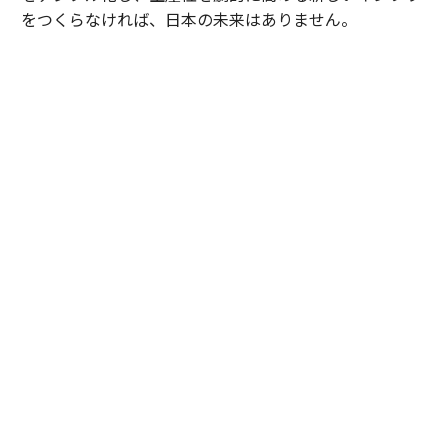
をつくらなければ、日本の未来はありません。
だからこそ、LCGが日本製のドメスティック・ファーム
として圧倒的な競争力をもつことで、国の富が国内で循
環する新しい時代をつくっていきたいです。
内田
：これからの時代、ひとりのコンサルタントに求め
られる「ビジネスと技術を融合させる力」はますます高
度化します。私たちLCGが、既存の「コンサル」や「エ
ンジニア」という言葉の枠には収まらない新しい世界を
牽引していきます。
レバレジーズ・コンサルティング・グループ 採用ページ
https://leverages-consulting.com/#recruit
左：いわつき・ともひで◎レバレジーズ・コンサルティ
ング・グループ代表取締役。レバレジーズの創業者とし