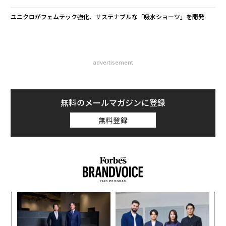
ユニクロがフェムテック強化、サステナブルな「吸水ショーツ」を開発
advertisement
無料のメールマガジンに登録
無料登録
〈7
ャ
ト
エ