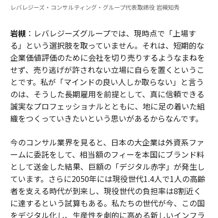
レバレジーズ・コンサルティング・グループ代表取締役 岩槻知秀
岩槻
：レバレジーズグループでは、現時点で「上場す
る」という選択肢を取っていません。それは、短期的な
企業価値評価のために会社を切り売りするようなまねを
せず、売り逃げが許されない立場に自らを置くというこ
とです。私が「マインドの良い人しか取らない」と言う
のは、そうした長期雇用を前提として、真に信頼できる
誠実なプロフェッショナルとともに、地に足の着いた組
織をつくっていきたいという思いがあるからなんです。
今のコンサル業界を見ると、日本の大企業は外資系ファ
ームに委託をして、相当額のフィーを本国にブランド料
として送金した結果、巨額の「デジタル赤字」が発生し
ています。さらに2050年には現役世代1.4人で1人の高齢
者を支える時代が到来し、現役世代の負担率は8割近く
に達するという試算もある。私たちの世代が今、この国
をデジタル化し、生産性を劇的に高める新しいインフラ