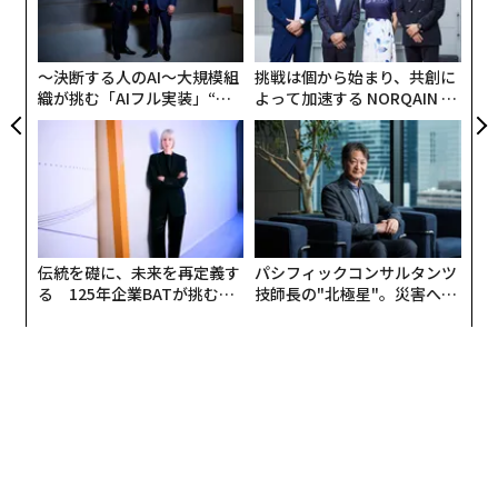
リア
設オ
UM
が
が
〜決断する人のAI〜大規模組
挑戦は個から始まり、共創に
織が挑む「AIフル実装」“使
よって加速する NORQAIN JA
う”企業から“動く”企業へ【N
PAN 特別座談会
TTドコモビジネス×PwC】
伝統を礎に、未来を再定義す
パシフィックコンサルタンツ
る 125年企業BATが挑むス
技師長の"北極星"。災害への
モークレスな未来
無力感を乗り越え見つけた、
防災一筋20年の答え