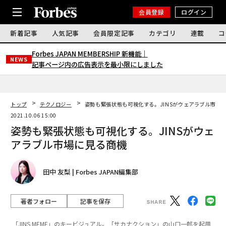
会員登録
ログイン
新着記事
人気記事
会員限定記事
カテゴリ
連載
コ
Forbes JAPAN MEMBERSHIP 新機能｜
NEWS
記事ページ内の広告表示を最小限にしました
トップ
テクノロジー
姿勢も緊張状態も可視化する。JINSがウェアラブル市場
2021.10.06 15:00
姿勢も緊張状態も可視化する。JINSがウェ
アラブル市場に見る商機
田中 友梨 | Forbes JAPAN編集部
著者フォロー
記事を保存
「JINS MEME」のキービジュアル。「サカナクション」の⼭⼝⼀郎を起用