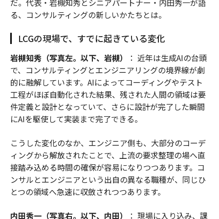
だ。代表・岩槻知秀とシニアパートナー・内田秀一が語
る、コンサルティングの新しいかたちとは。
LCGの現場で、すでに起きている変化
岩槻知秀（写真左。以下、岩槻）
： 近年は生成AIの台頭
で、コンサルティングとエンジニアリングの境界線が劇
的に融解しています。AIによってコーディングやテスト
工程がほぼ自動化された結果、残された人間の領域は要
件定義と設計となっていて、さらに設計が完了した瞬間
にAIを駆使して実装まで完了できる。
こうした変化のなか、エンジニア側も、大部分のコーデ
ィングから解放されたことで、上流の要求整理の場へ直
接踏み込める時間の確保が容易になりつつあります。コ
ンサルとエンジニアという出自の異なる職種が、同じひ
とつの領域へ急速に収斂されつつあります。
内田秀一（写真右。以下、内田）
： 現場に入り込み、課