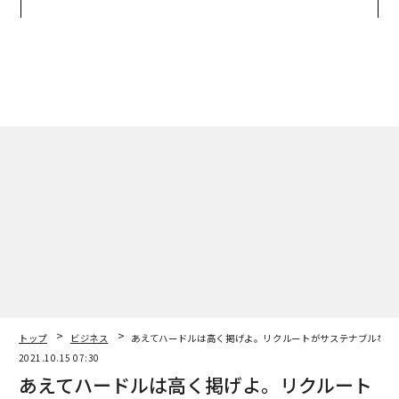
実践する、次世代ファームの
た「DISCOVER」の哲学
全貌
トップ
ビジネス
あえてハードルは高く掲げよ。リクルートがサステナブルな世
2021.10.15 07:30
あえてハードルは高く掲げよ。リクルート
がサステナブルな世の中をつくる
magazine | Forbes JAPAN編集部
著者フォロー
記事を保存
瀬名波 文野リクルートホールディングス 取締役 兼 常務執行役員 兼 COO