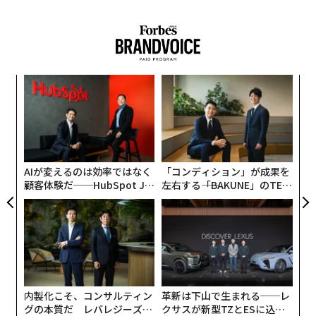
パ
技
無
“
防
シ
グ
AIが変えるのは効率ではなく
「コンディション」が成果を
顧客体験だ──HubSpot Ja
左右する――「BAKUNE」のTEN
panが語る「Grow Better」
TIALが支える「挑戦者の明
な組織のつくり方
日」
内製化こそ、コンサルティン
革新は下山で生まれる──レ
グの本質だ レバレジーズが
クサスが新型TZとESに込め