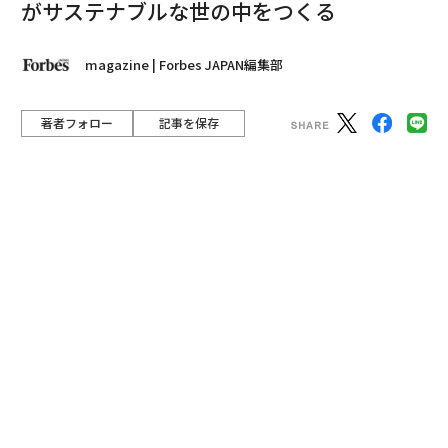
Forbes JAPAN11月号（9月25日発売）の大特集「最強
のサステナブル企業100社」で、財務視点ランキング
と、女性活躍ランキングで上位に食い込んだリクルート
ホールディングス。ステークホルダーを巻き込みサステ
ナビリティを推進するリーダーは、パワフルだ。
人材、住宅、旅行、結婚などの分野で、企業とユーザー
（個人）のマッチングをプラットフォーム化してきたリ
クルートホールディングス（以下、リクルートHD）。新
型コロナウイルス禍により世界中で働き方が変わるな
か、特に人材領域では世界トップ級の位置を占めるグロ
ーバル企業として成長を続けている。そのリクルートH
Dが2021年5月、「サステナビリティへのコミットメン
ト」という2030年度までの達成を約束する数値目標を公
表した。同コミットメントの制定に尽力した瀬名波文
野・取締役兼常務執行役員兼COO（最高執行責任者）
に、その狙いを聞いた。