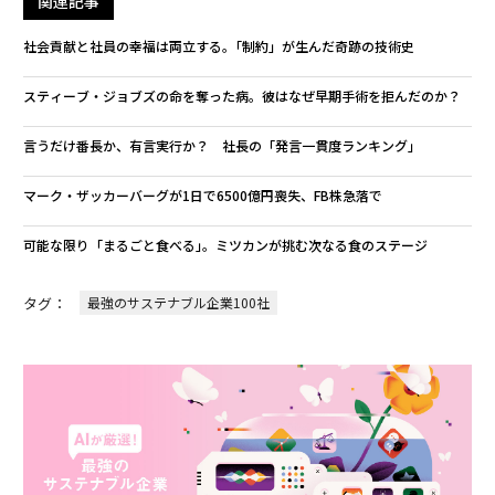
関連記事
社会貢献と社員の幸福は両立する｡「制約」が生んだ奇跡の技術史
スティーブ・ジョブズの命を奪った病。彼はなぜ早期手術を拒んだのか？
言うだけ番長か、有言実行か？ 社長の「発言一貫度ランキング」
マーク・ザッカーバーグが1日で6500億円喪失、FB株急落で
可能な限り「まるごと食べる｣。ミツカンが挑む次なる食のステージ
タグ：
最強のサステナブル企業100社