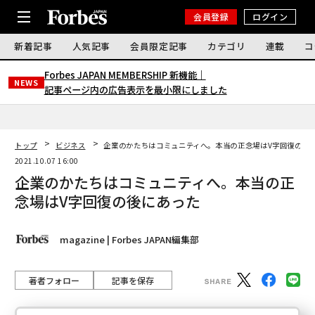
会員登録
ログイン
新着記事
人気記事
会員限定記事
カテゴリ
連載
コ
Forbes JAPAN MEMBERSHIP 新機能｜
NEWS
記事ページ内の広告表示を最小限にしました
トップ
ビジネス
企業のかたちはコミュニティへ。本当の正念場はV字回復の後
2021.10.07 16:00
企業のかたちはコミュニティへ。本当の正
念場はV字回復の後にあった
magazine | Forbes JAPAN編集部
著者フォロー
記事を保存