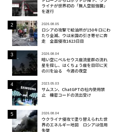
ライナが世界初の「無人空挺強襲」
を遂行
2026.08.05
ロシアの攻撃で給油所が150キロにわ
たり全滅、ウは米国の引き寄せに奔
走 全面侵攻1623日目
2026.08.04
暗い空にペルセウス座流星群の流れ
星を探し、はくちょう座を目印に天
の川を辿る 今週の夜空
2023.05.03
サムスン、ChatGPTの社内使用禁
止 機密コードの流出受け
2026.08.04
ウクライナ侵攻で塗り替えられた世
界のエネルギー地図 ロシアは信用
失墜