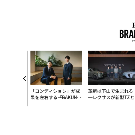
「コンディション」が成
革新は下山で生まれる
果を左右する――「BAKUN
─レクサスが新型TZと
E」のTENTIALが支える
Sに込めた「DISCOVE
「挑戦者の明日」
R」の哲学