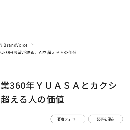
N BrandVoice
CEO田尻望が語る、AIを超える人の価値
業360年ＹＵＡＳＡとカクシ
を超える人の価値
著者フォロー
記事を保存