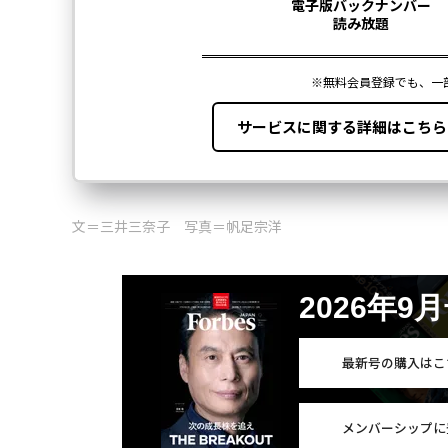
文＝三井三奈子 写真＝帆足宗洋
2026年9
最新号の購入はこ
メンバーシップに