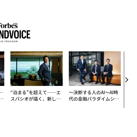
エレ
ォッ
「ピ
─
“泊まる”を超えて──エ
〜決断する人のAI〜AI時
E
スパシオが描く、新しい
代の金融パラダイムシフ
日本のラグジュアリー
ト、「超個別化」の核心
（前編）
【MUFG×ウェルスナビ
×PwC】