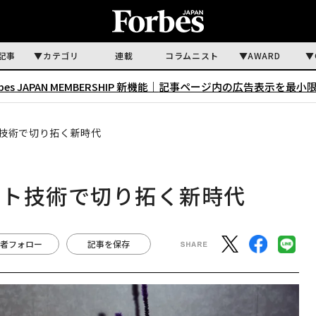
記事
カテゴリ
連載
コラムニスト
AWARD
rbes JAPAN MEMBERSHIP 新機能｜
記事ページ内の広告表示を最小
技術で切り拓く新時代
ント技術で切り拓く新時代
者フォロー
記事を保存