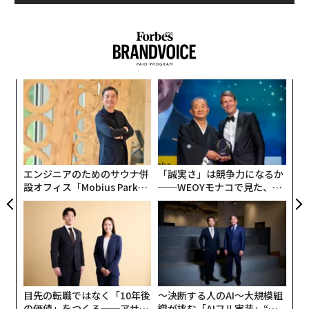
男女100人
備えを意識していない人は半数超
まず、災害への備えを普段から意識しているかを尋ねた
ところ、半数を超える人が「あまり意識していない」
ンツ
革
「まったく意識していない」と回答した。一方で「ある
への
ク
た、
た「
程度意識している」「かなり意識している」と答えた人
義す
〈7
は約45%だった。
むス
ャ
ト
リア
エンジニアのためのサウナ併
「誠実さ」は競争力になるか
UM
設オフィス「Mobius Park」
──WEOYモナコで見た、く
がオープン──タマディック
ら寿司の経営哲学
が健康経営を徹底する理由
目先の転職ではなく「10年後
〜決断する人のAI〜大規模組
の価値」をつくる──アサイ
織が挑む「AIフル実装」“使