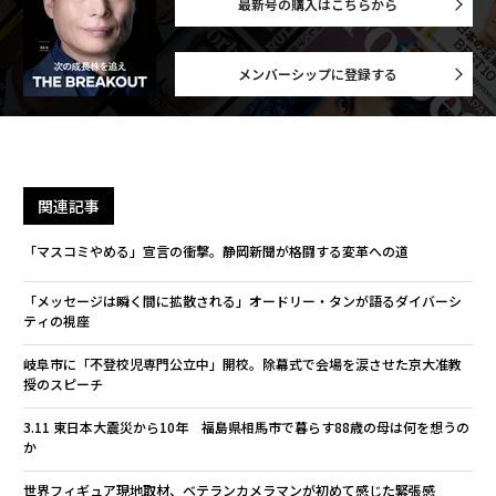
最新号の購入はこちらから
メンバーシップに登録する
関連記事
「マスコミやめる」宣言の衝撃。静岡新聞が格闘する変革への道
「メッセージは瞬く間に拡散される」オードリー・タンが語るダイバーシ
ティの視座
岐阜市に「不登校児専門公立中」開校。除幕式で会場を涙させた京大准教
授のスピーチ
3.11 東日本大震災から10年 福島県相馬市で暮らす88歳の母は何を想うの
か
世界フィギュア現地取材、ベテランカメラマンが初めて感じた緊張感