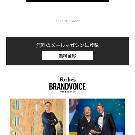
advertisement
無料のメールマガジンに登録
無料登録
ンツ
革
への
ク
た、
た「
義す
〈7
むス
ャ
ト