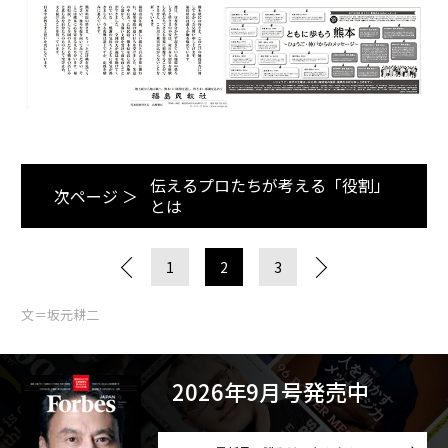
伝えるプロたちが考える「役割」
次ページ ＞
とは
1
2
3
文＝坂元耕二
2026年9月号発売中