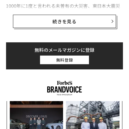
1000年に1度と言われる未曽有の大災害、東日本大震災
から10年。昨年から世界中がコロナ禍に襲われ、最近は
自分たちメディアも含め、いささか震災報道が風化しつ
続きを見る
つあった矢先の福島県沖地震だった。
「震災復興プロジェクト」も10年を過ぎて
無料のメールマガジンに登録
無料登録
10年前、東日本大震災直後に、日本テレビの各情報番組
のプロデューサーやディレクターが集まり、この未曽有
の大災害に際して、これからどう報じていくかを話し合
った。当時、昼の帯番組「DON！」の総合演出で、被災
地の出身でもあった自分も参加した。
パ
第1回目の集まりでは、各自がそれぞれ、どこで、誰
技
と、どんなシチュエーションで14時46分の瞬間を迎えた
無
目
防
のか、その時何を感じたのかを率直に話し合った。
の