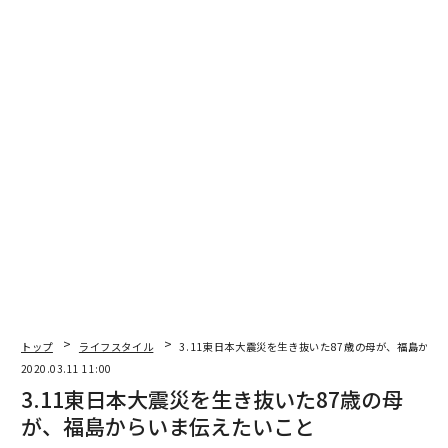
こうして「震災復興プロジェクト」として、普段は別々
に動いている情報番組が連携をとりながら、企画はスタ
ートしたのである。
以来、未曽有の災害で得た教訓を次代に伝えるのもメデ
ィアの役割ということで、ZIP、スッキリ、バゲット、
ズムサタ、シューイチなど各情報番組では、毎年「復興
支援」や「防災」につながる特集を放送している。
自分自身も、わが家を被写体としたセルフドキュメンタ
リー「生きてやろうじゃないの！ 母と息子の震災日
記」をシリーズで7回放送してきた（出版化もされ
トップ
ライフスタイル
3.11東日本大震災を生き抜いた87歳の母が、福島から
た）。
2020.03.11 11:00
3.11東日本大震災を生き抜いた87歳の母
いまは唯一の初期メンバーとして、この東日本大震災に
が、福島からいま伝えたいこと
関するプロジェクトの統括を務めているが、10年の間に