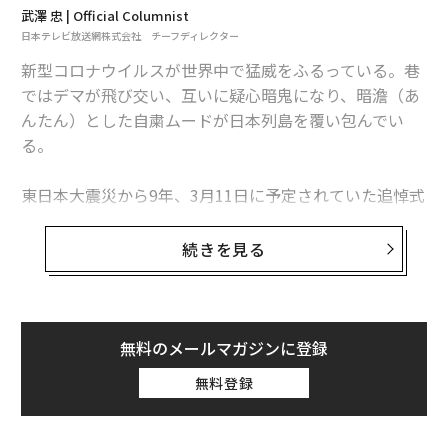
武澤 忠 | Official Columnist
はさまざまなことがあった。
日本テレビ放送網株式会社 チーフディレクター
「震災ネタってなんか、画面が茶色くて、見る気がしな
新型コロナウイルスが世界中で猛威をふるっている。巷
いんだよね」、そんな辛辣な声が寄せられることもあっ
ではデマが飛び交い、互いに疑心暗鬼になり、暗澹（あ
た。
んたん）とした自粛ムードが日本列島を覆い包んでい
る。
所詮は他人事なのだな……、そう感じることもあった。
東日本大震災から9年、3月11日に予定されていた追悼式
でも綺麗ごとではなく、自分だってそうだったのでは？
典も中止になった。僕がつとめる日本テレビでも、ZI
それまでも大きな災害、事件や事故を最前線で取材し
P、スッキリ、バゲット、ズムサタ、シューイチなど、
続きを見る
ながら、どこか他人事だったのでは？ 今回たまたま自
各情報番組で復興支援の企画を予定していたが、いくつ
分の家が被災したから必死に向き合っているだけなので
かの学校行事が軒並み中止となり、断念した企画もあっ
は？ そう自問自答することもあった。
た。
無料のメールマガジンに登録
そんななか、東日本大震災で家が半壊し、被災地の福島
次ページ ＞
母からの一通の手紙
無料登録
で必死に生きてきた87歳の僕の母から、手記が届いた。
1
2
3
第二次大戦と東日本大震災……、大きな困難と向き合っ