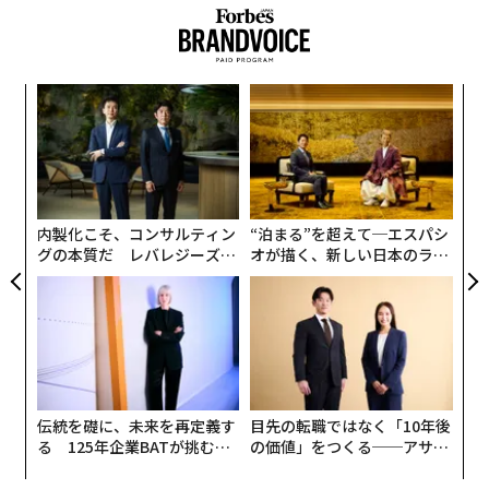
て生きてきた母に、いまの日本の状況はどう映っている
文・写真＝武澤 忠
のか？ 震災から9年目に寄せられたこの手記に、「こ
れからの時代を生き抜くヒント」があると感じ、一部抜
〜
粋して紹介させていただきたい。
金
2026年9月号発売中
個
革
ェ
2つの大震災からの教訓
ク
最新号の購入はこちらから
た「
内製化こそ、コンサルティン
“泊まる”を超えて─エスパシ
母・武澤順子（福島県相馬市在住）からの手記①「いま
グの本質だ レバレジーズが
オが描く、新しい日本のラグ
メンバーシップに登録する
こそ震災の教訓を」
実践する、次世代ファームの
ジュアリー（中編）
全貌
平成から令和へと元号が変わり、令和2年3月11日には東
日本大震災から丸9年を迎えます。復興と再生への道は
長く、厳しい現実はまだまだ続きますが、どんなに過酷
関連記事
で悲惨な状態であっても、人々はこの歳月を無にするこ
伝統を礎に、未来を再定義す
目先の転職ではなく「10年後
とはありませんでした。
3.11東日本大震災を生き抜いた87歳の母が、福島からいま伝えたいこと
る 125年企業BATが挑むス
の価値」をつくる──アサイ
モークレスな未来
ンの長期伴走型支援とは
コロナ禍のなかで、プラスチックの使用削減問題をどう考えるか