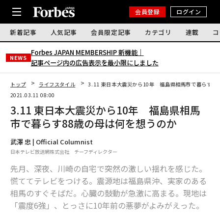
会員登録
ログイン
新着記事
人気記事
会員限定記事
カテゴリ
連載
コ
Forbes JAPAN MEMBERSHIP 新機能｜
NEWS
記事ページ内の広告表示を最小限にしました
トップ
ライフスタイル
3.11 東日本大震災から10年 福島県相馬市で暮らす8
2021.03.11 08:00
3.11 東日本大震災から10年 福島県相馬
市で暮らす88歳の母は何を想うのか
武澤 忠 | Official Columnist
日本テレビ放送網株式会社 チーフディレクター
先月、深夜、川崎の自宅で突然の激しい揺れを感じた。
慌ててテレビをつける。震源地は福島県沖、実家のある
相馬のすぐそばだ。心臓の鼓動が急激に高まる。現地は
「震度6強」、とっさに10年前の悪夢がよみがえった。