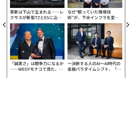
ン
恐怖のあまり、顔を引きつらせ、震えながら話す者もい
革新は下山で生まれる──レ
なぜ“眠っていた環境技
た。出身地が被災地となり、不安や恐怖に泣きだす者も
クサスが新型TZとESに込め
術”が、下水インフラを変え
いた。そして、誰からともなく、「少なくとも10年間
た「DISCOVER」の哲学
たのか──産総研×月島JFE
アクアソリューションの10年
は、被災地に寄り添い、復興への道のりを伝え続けよ
う」と誓い合った。
「誠実さ」は競争力になるか
〜決断する人のAI〜AI時代の
──WEOYモナコで見た、く
金融パラダイムシフト、「超
ら寿司の経営哲学
個別化」の核心 【MUFG×ウ
ェルスナビ×PwC】