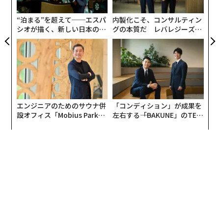
た
ようだという評もある。淡々と、この家族の日々の暮ら
ア
“泊まる”を超えて──エスパ
内製化こそ、コンサルティン
しが描かれていくのだが、観ているうちに、いつのまに
シオが描く、新しい日本のラ
グの本質だ レバレジーズが
か物語のなかへと引き込まれていくから、不思議だ。
グジュアリー（前編）
実践する、次世代ファームの
全貌
ノーベル賞作家ジョン・スタインベックの小説「怒りの
葡萄」（1939年）とも比較されている。1930年代の貧
しい農民たちは、中西部のオクラホマから新天地のカリ
フォルニアをめざしたのだが、「ミナリ」の韓国人移民
エンジニアのためのサウナ併
「コンディション」が成果を
の家族は、それとは逆の道をたどる。
設オフィス「Mobius Park」
左右する――「BAKUNE」のTEN
がオープン──タマディック
TIALが支える「挑戦者の明
一家が落ち着くアーカンソーはオクラホマの東隣りだ。
が健康経営を徹底する理由
日」
アメリカという国は、東から西へと発展していったが、
「ミナリ」の家族は、西から東へとやってくる。時代は
ロナルド・レーガン大統領時代の1980年代だが、この設
定は、現代にも通じる「原点回帰」の物語を描いている
ようにも思える。