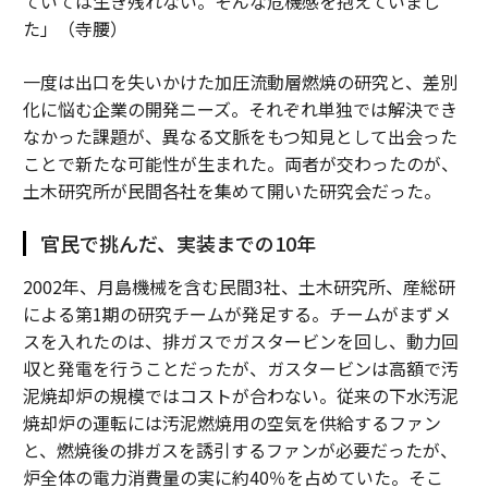
ていては生き残れない。そんな危機感を抱えていまし
た」（寺腰）
一度は出口を失いかけた加圧流動層燃焼の研究と、差別
化に悩む企業の開発ニーズ。それぞれ単独では解決でき
なかった課題が、異なる文脈をもつ知見として出会った
ことで新たな可能性が生まれた。両者が交わったのが、
土木研究所が民間各社を集めて開いた研究会だった。
官民で挑んだ、実装までの10年
2002年、月島機械を含む民間3社、土木研究所、産総研
による第1期の研究チームが発足する。チームがまずメ
スを入れたのは、排ガスでガスタービンを回し、動力回
収と発電を行うことだったが、ガスタービンは高額で汚
泥焼却炉の規模ではコストが合わない。従来の下水汚泥
焼却炉の運転には汚泥燃焼用の空気を供給するファン
と、燃焼後の排ガスを誘引するファンが必要だったが、
炉全体の電力消費量の実に約40％を占めていた。そこ