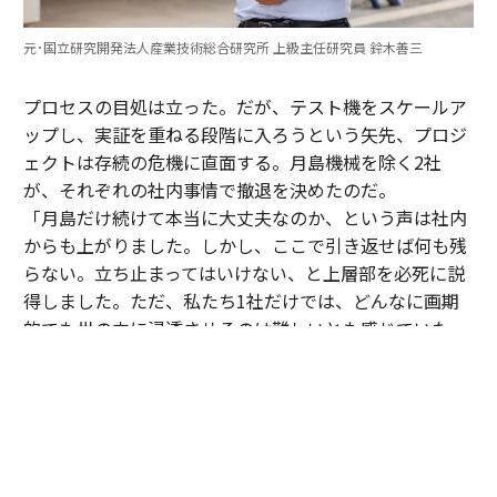
元･国立研究開発法人産業技術総合研究所 上級主任研究員 鈴木善三
プロセスの目処は立った。だが、テスト機をスケールア
ップし、実証を重ねる段階に入ろうという矢先、プロジ
ェクトは存続の危機に直面する。月島機械を除く2社
が、それぞれの社内事情で撤退を決めたのだ。
「月島だけ続けて本当に大丈夫なのか、という声は社内
からも上がりました。しかし、ここで引き返せば何も残
らない。立ち止まってはいけない、と上層部を必死に説
得しました。ただ、私たち1社だけでは、どんなに画期
的でも世の中に浸透させるのは難しいとも感じていた。
そこで、知り合いがいた同業の三機工業さんに声を掛
け、賛同してもらえることになりました」（寺腰）
05年、月島機械、三機工業、土木研究所、産総研による
第2期の研究が始動。翌06年には、新たにプロジェクト
に加わった三機工業の尽力により、北海道・長万部町