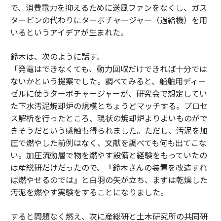
で、消費電力を抑えるために送風ファンをなくし、ガス
タービンの代わりにターボチャージャー（過給機）を用
いるというアイデアが生まれた。
鈴木は、次のように話す。
「発電はできなくても、動力回収だけできれば十分では
ないかという提案でした。調べてみると、船舶用ディー
ゼルに使うターボチャージャーが、研究会で想定してい
た下水汚泥焼却炉の規模とちょうどマッチする。プロセ
ス解析を行ったところ、現状の焼却炉よりよいものがで
きそうだという感触も得られました。ただし、汚泥を加
圧で燃やした前例はなく、文献を調べても何も出てこな
い。加圧流動層で物を燃やす設備と経験をもっていたの
は産総研だけだったので、『鈴木さんの装置を改造すれ
ば燃やせるのでは』と白羽の矢が立ち、まずは乾燥した
汚泥を燃やす実験をすることになりました。
すると問題なく燃え、次に産総研と土木研究所の共同研