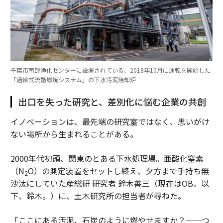
千葉市南部浄化センターに設置されている、2018年10月に運転を開始した
「過給式流動燃焼システム」の下水汚泥焼却炉
出口を失った研究と、差別化に悩む企業の共創
イノベーションは、最先端の研究室ではなく、思いがけ
ない場所から生まれることがある。
2000年代初頭、関東のとある下水処理場。亜酸化窒素
（N
O）の測定装置をセットし終え、夕方まで手持ち無
2
沙汰にしていた産総研 研究者 鈴木善三（現在はOB。以
下、鈴木。）に、土木研究所の担当者が尋ねた。
「ここにある汚泥、石炭のように燃やせますか？──つ