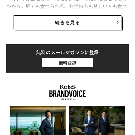
つから。誰でも食べられる。お金持ちも貧しい人も食べ
て元気になれる。具合が悪い時は薬にもなる。ミナリは
本当にワンダフルだよ」
続きを見る
ミナリは、祖母が水辺に種を蒔いて育てたものだ。彼女
が語るなかで、とりわけ心に響くのが「雑草みたいにど
こでも育つから」という部分だ。それは、祖母が自分た
無料のメールマガジンに登録
ち家族の行く末を、ミナリに託して鼓舞しているように
無料登録
も受け取れる。
映画「ミナリ」は、西海岸のカリフォルニアから、アメ
リカでも「田舎」と言われる南部のアーカンソーに移住
してきた韓国人一家の物語だ。家族は父と母、娘と息
子。祖母は、幼い孫の面倒をみるため、はるばる韓国か
なく
挑
らやってくる。
Ja
よっ
er」
PA
な
最後の10数分を除けば、とくに劇的な事件が起きるわけ
術
でもない。あるレビューによれば、小津安二郎の映画の