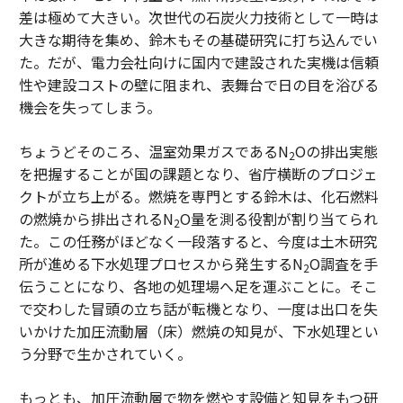
差は極めて大きい。次世代の石炭火力技術として一時は
大きな期待を集め、鈴木もその基礎研究に打ち込んでい
た。だが、電力会社向けに国内で建設された実機は信頼
性や建設コストの壁に阻まれ、表舞台で日の目を浴びる
機会を失ってしまう。
ちょうどそのころ、温室効果ガスであるN
Oの排出実態
2
を把握することが国の課題となり、省庁横断のプロジェ
クトが立ち上がる。燃焼を専門とする鈴木は、化石燃料
の燃焼から排出されるN
O量を測る役割が割り当てられ
2
た。この任務がほどなく一段落すると、今度は土木研究
所が進める下水処理プロセスから発生するN
O調査を手
2
伝うことになり、各地の処理場へ足を運ぶことに。そこ
で交わした冒頭の立ち話が転機となり、一度は出口を失
いかけた加圧流動層（床）燃焼の知見が、下水処理とい
う分野で生かされていく。
もっとも、加圧流動層で物を燃やす設備と知見をもつ研