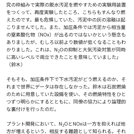
究の枠組みで実際の脱水汚泥を燃やすための実験用装置
をつくって、再度実験したところ、こちらもすんなり燃
えたのです。最も危惧していた、汚泥中の灰の溶融は起
こりませんでした。また、加圧条件では汚泥から相当量
の窒素酸化物（NOx）が出るのではないかという懸念も
ありましたが、むしろ以前より数値が低くなることもわ
かりました。これは、N
Oの抑制と大気汚染対策が同時
2
に高いレベルで両立できたことを意味していました」
（鈴木）
そもそも、加圧条件下で下水汚泥がどう燃えるのか、そ
れまで世界にデータは存在しなかった。鈴木は石炭燃焼
のために用意していた設備を使い、その燃焼特性をひと
つずつ明らかにするとともに、同僚の協力により論理的
な裏付けを行ったのだ。
プラント開発において、N
OとNOxは一方を抑えれば他
2
方が増えるという、相反する難題として知られる。それ