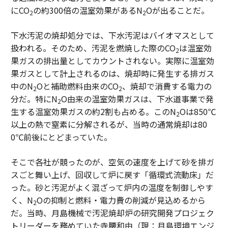
にCO
の約300倍の温室効果があるN
Oが出ることだ。
2
2
下水汚泥の焼却処分では、下水汚泥はバイオマスとして
扱われる。そのため、汚泥を燃焼した際のCO
は温室効
2
果ガスの排出量としてカウントされない。実際に温室効
果ガスとして計上されるのは、焼却時に発生する排ガス
中のN
Oと補助燃料由来のCO
、焼却で消費する電力の
2
2
分だ。特にN
O由来の温室効果ガスは、下水道事業で発
2
生する温室効果ガスの約2割も占める。このN
Oは850℃
2
以上の熱で窒素に分解されるが、当時の通常焼却は80
0℃前後にとどまっていた。
そこで各社が競ったのが、空気の速度を上げて砂を排ガ
スごと舞い上げ、回収して炉に戻す「循環式流動床」だ
った。砂と汚泥がよく混ざって炉内の温度を制御しやす
く、N
Oの抑制と燃料・電力費の削減が見込めるから
2
だ。当時、月島機械で汚泥焼却炉の研究開発プロジェク
トリーダーを務めていた寺腰和由（現：月島環境エンジ