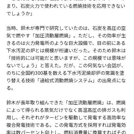
まり、石炭火力で使われている燃焼技術を応用できない
でしょうか」
当時、鈴木が専門で研究していたのは、石炭を高圧の空
気で燃やす「加圧流動層燃焼」。ただし、その効率が生
きるのは火力発電所のような巨大設備で、目の前にある
下水汚泥の炉とは規模が桁違いだった。そのため鈴木は
「技術的には可能だと思いますが、この規模では意味が
ないでしょう」と答えた。だが、この何気ない会話が、
のちに全国約300基を数える下水汚泥焼却炉の常識を塗
り替える技術「過給式流動燃焼システム」の出発点にな
る。
鈴木が長年取り組んできた「加圧流動層燃焼」は、燃焼
によって得られる蒸気だけでなく高温高圧の排ガスも利
用し、それぞれがタービンを駆動して発電する高効率な
複合発電技術である。この発電方式を採用すれば発電効
率は数パーセント向上し、燃料消費量に換算すればその