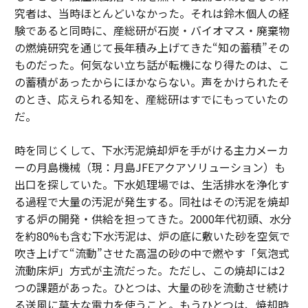
究者は、当時ほとんどいなかった。それは鈴木個人の経
験であると同時に、産総研が石炭・バイオマス・廃棄物
の燃焼研究を通じて長年積み上げてきた“知の蓄積”その
ものだった。何気ない立ち話が転機になり得たのは、こ
の蓄積があったからにほかならない。声をかけられたそ
のとき、応えられる知を、産総研はすでにもっていたの
だ。
時を同じくして、下水汚泥焼却炉を手がける主力メーカ
ーの月島機械（現：月島JFEアクアソリューション）も
出口を探していた。下水処理場では、生活排水を浄化す
る過程で大量の汚泥が発生する。同社はその汚泥を焼却
する炉の開発・供給を担ってきた。2000年代初頭、水分
を約80%も含む下水汚泥は、炉の底に敷いた砂を空気で
吹き上げて“流動”させた高温の砂の中で燃やす「気泡式
流動床炉」方式が主流だった。ただし、この焼却には2
つの課題があった。ひとつは、大量の砂を流動させ続け
る送風に莫大な電力を使うこと。もうひとつは、焼却時