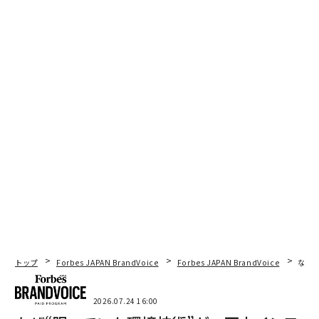
トップ
Forbes JAPAN BrandVoice
Forbes JAPAN BrandVoice
なぜ
2026.07.24 16:00