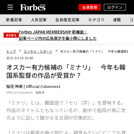
会員登録
ログイン
新着記事
人気記事
会員限定記事
カテゴリ
連載
コ
Forbes JAPAN MEMBERSHIP 新機能｜
NEWS
記事ページ内の広告表示を最小限にしました
トップ
エンタメ・スポーツ
オスカー有力候補の「ミナリ」 今年も韓国系監督
2021.03.19 20:00
オスカー有力候補の「ミナリ」 今年も韓
国系監督の作品が受賞か？
稲垣 伸寿 | Official Columnist
Official Columnist 編集者
「ミナリ」とは、韓国語で「セリ（芹）」を意味する。
作品のタイトルともなっているが、劇中で祖母が孫に次
のように話して聞かせる台詞が印象的だ。
「ミナリは最高の食べ物だよ。雑草みたいにどこでも育