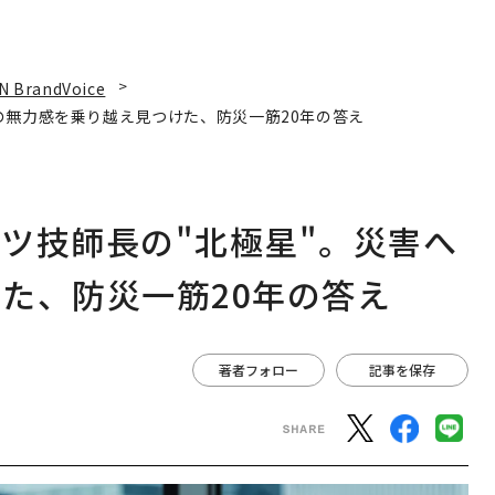
N BrandVoice
の無力感を乗り越え見つけた、防災一筋20年の答え
ツ技師長の"北極星"。災害へ
た、防災一筋20年の答え
著者フォロー
記事を保存