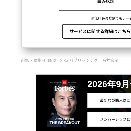
翻訳・編集=川崎稔／S.K.Y.パブリッシング／石井節子
2026年9
最新号の購入はこ
メンバーシップに