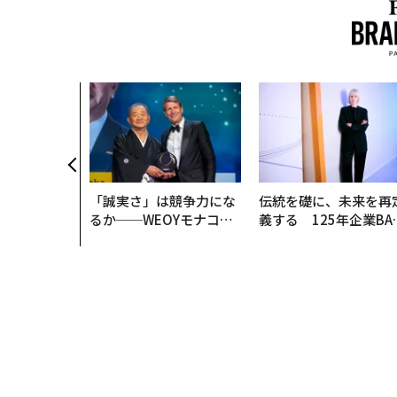
「誠実さ」は競争力にな
伝統を礎に、未来を再
るか──WEOYモナコで
義する 125年企業BA
見た、くら寿司の経営哲
が挑むスモークレスな
学
来