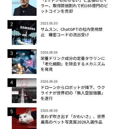
ラー、取得原価割れで約165億円のビ
ットコインを売却
2023.05.03
サムスン、ChatGPTの社内使用禁
止 機密コードの流出受け
2026.08.06
栄養ドリンク成分の定番タウリンに
「老化細胞」を除去するメカニズム
を発見
2026.08.05
ドローンからロボットが降下、ウク
ライナが世界初の「無人空挺強襲」
を遂行
2026.08.06
思わず吹き出す「かわいさ」、世界
最高のペット写真賞2026入選作品