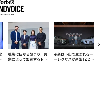
〜決
模組
装」
く”
ビジ
定
挑戦は個から始まり、共
革新は下山で生まれる─
T
創によって加速する NOR
─レクサスが新型TZとE
未
QAIN JAPAN 特別座談会
Sに込めた「DISCOVE
R」の哲学