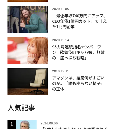
2020.11.05
「最低年収740万円にアップ、
CEO年俸1億円カット」で叶え
た1兆円企業
2020.11.14
95カ月連続指名ナンバーワ
ン 歌舞伎町キャバ嬢、無敵
の「崖っぷち戦略」
2019.12.11
アマゾンは、結局何がすごい
のか。「誰も座らない椅子」
の正体
人気記事
2026.08.06
「1サトシも売らない」と主張のセイ