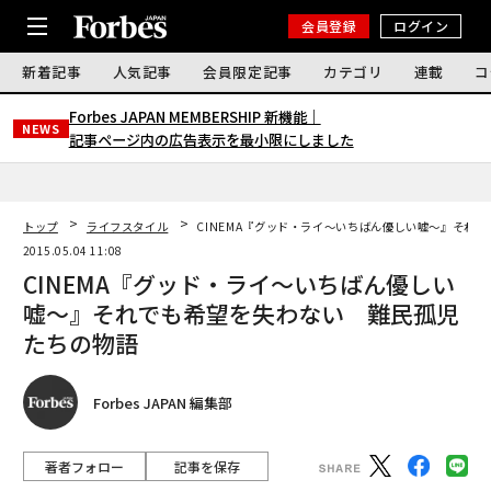
会員登録
ログイン
新着記事
人気記事
会員限定記事
カテゴリ
連載
コ
Forbes JAPAN MEMBERSHIP 新機能｜
NEWS
記事ページ内の広告表示を最小限にしました
トップ
ライフスタイル
CINEMA『グッド・ライ～いちばん優しい嘘～』それ
2015.05.04 11:08
CINEMA『グッド・ライ～いちばん優しい
嘘～』それでも希望を失わない 難民孤児
たちの物語
Forbes JAPAN 編集部
著者フォロー
記事を保存