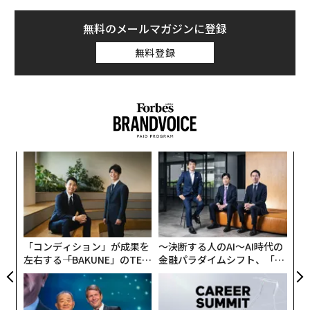
ァネッサ・パッカーに、彼女の事業が成功した理由を聞
いた。現在30歳のパッカーがゲルバンドと広さ約140平
無料のメールマガジンに登録
米のジムを共同設立したのは2014年。「効果的なワーク
無料登録
アウトを提供する、美しく洗練された空間」にビジネス
の可能性を見出したという。
「身体のために何かをすることを、パッケージとして提
供したいと思いました。スタジオには花を飾り、オーガ
目
ニックの美容品や極上のタオル、最新の雑誌を用意して
変え
の
います。ミニマリスティックで禅スピリットに満ちた空
FE
ン
エ
間で、素晴らしいワークアウトが出来る。さらにホリス
0年
設オ
ティック栄養学（身体だけでなく精神の健康に配慮した
が
食事で自然治癒力向上を目指す）のアドバイスも受けら
が
「コンディション」が成果を
〜決断する人のAI〜AI時代の
れる場所、それがmodelFITです」
左右する――「BAKUNE」のTEN
金融パラダイムシフト、「超
TIALが支える「挑戦者の明
個別化」の核心 【MUFG×ウ
日」
ェルスナビ×PwC】