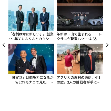
創に
〈7
 JA
ャ
ト
A
リア
顧客
UM
pa
な
「老舗は常に新しい」。創業
革新は下山で生まれる──レ
360年ＹＵＡＳＡとカクシン
クサスが新型TZとESに込め
CEO田尻望が語る、AIを超え
た「DISCOVER」の哲学
る人の価値
「誠実さ」は競争力になるか
アフリカの農村の通信、小1
──WEOYモナコで見た、く
の壁。2人の挑戦者が手にし
ら寿司の経営哲学
た「次なる武器」