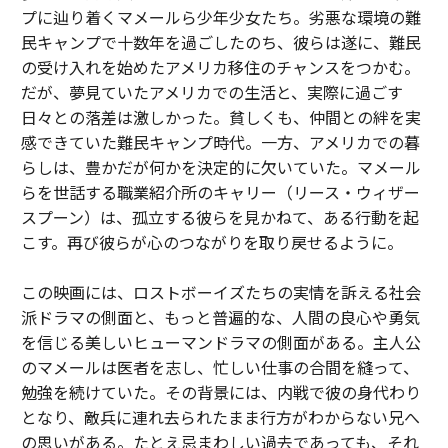
プに辿り着くマメールら少年少女たち。劣悪な環境の難
民キャンプで十数年を過ごしたのち、彼らは遂に、難民
の受け入れを始めたアメリカ移住のチャンスをつかむ。
だが、夢見ていたアメリカでの生活と、実際に過ごす
日々との落差は激しかった。貧しくも、仲間との絆を実
感できていた難民キャンプ時代。一方、アメリカでの暮
らしは、豊かだが何かを決定的に欠いていた。マメール
らを世話する職業紹介所のキャリー（リース・ウィザー
スプーン）は、孤立する彼らを見かねて、ある行動を起
こす。再び彼らが心のつながりを取り戻せるように。
この映画には、ロストボーイズたちの実情を訴える社会
派ドラマの側面と、もっと普遍的な、人間の良心や勇気
を信じる美しいヒューマンドラマの側面がある。主人公
のマメールは医者を志し、忙しい仕事の合間を縫って、
勉強を続けていた。その背景には、内戦で彼の身代わり
となり、敵兵に連れ去られたまま行方がわからない兄へ
の思いがある。たとえ忌まわしい過去であっても、それ