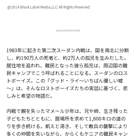
@2014 Black Label Media,LLC.All Rights Reserved.
advertisement
1983年に起きた第二次スーダン内戦は、国を南北に分断
し、約190万人の死者と、約2万人の孤児を生みだした。
居住地を追われ、難民となった彼ら孤児は、周辺国の難
民キャンプでこう呼ばれることになる。スーダンのロス
トボーイズ。この『グッド・ライ～いちばん優しい嘘
～』は、そんなロストボーイズたちの実話に基づく、悲
しみと希望の物語だ。
内戦で親を失ったマメール少年は、兄や姉、生き残った
子どもたちとともに、居場所を求めて1,600キロの道の
りを歩き続ける。飢えと渇き、そして敵兵の襲撃により
多くの仲間を失いながら、からくもケニアの難民キャン