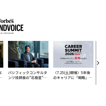
革新
─レ
Sに
R」
エ
パシフィックコンサルタ
〈7.25(土)開催〉5年後
い
ンツ技師長の"北極星"。
のキャリアに「戦略」は
災害への無力感を乗り越
あるか。トップエグゼク
え見つけた、防災一筋20
ティブのキャリアに触れ
年の答え
る1日│CAREER SUMMI
T 2026