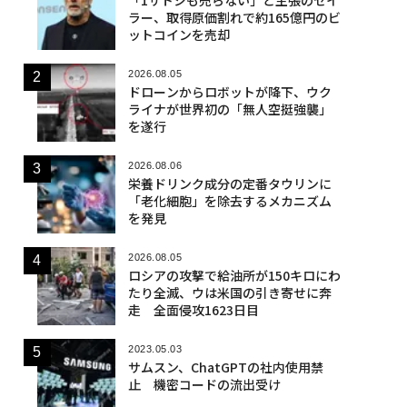
ラー、取得原価割れで約165億円のビ
ットコインを売却
2026.08.05
ドローンからロボットが降下、ウク
ライナが世界初の「無人空挺強襲」
を遂行
2026.08.06
栄養ドリンク成分の定番タウリンに
「老化細胞」を除去するメカニズム
を発見
2026.08.05
ロシアの攻撃で給油所が150キロにわ
たり全滅、ウは米国の引き寄せに奔
走 全面侵攻1623日目
2023.05.03
サムスン、ChatGPTの社内使用禁
止 機密コードの流出受け