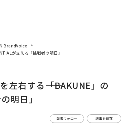
N BrandVoice
ENTIALが支える「挑戦者の明日」
左右する――「BAKUNE」の
者の明日」
著者フォロー
記事を保存