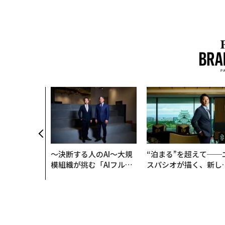
、コンサルテ
質だ レバレ
践する、次世
の全貌
〜決断する人のAI〜大規
“泊まる”を超えて──
模組織が挑む「AIフル実
スパシオが描く、新し
装」“使う”企業から“動
日本のラグジュアリー
く”企業へ【NTTドコモ
（前編）
ビジネス×PwC】