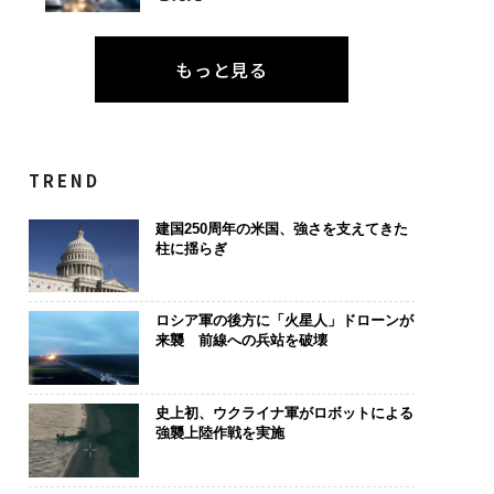
もっと見る
TREND
建国250周年の米国、強さを支えてきた
柱に揺らぎ
ロシア軍の後方に「火星人」ドローンが
来襲 前線への兵站を破壊
史上初、ウクライナ軍がロボットによる
強襲上陸作戦を実施