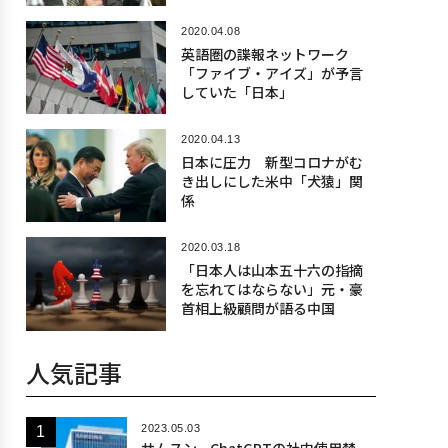
2020.04.08
英語圏の諜報ネットワーク
「ファイブ・アイズ」が予言
していた「日本」
2020.04.13
日本に圧力 新型コロナがむ
き出しにした米中「犬猿」関
係
2020.03.18
「日本人は山本五十六の指摘
を忘れてはならない」元・豪
首相上級顧問が語る中国
人気記事
2023.05.03
サムスン、ChatGPTの社内使用禁