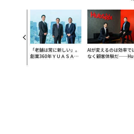
「老舗は常に新しい」。
AIが変えるのは効率で
創業360年ＹＵＡＳＡと
なく顧客体験だ──Hu
カクシンCEO田尻望が語
Spot Japanが語る「G
る、AIを超える人の価値
ow Better」な組織の
くり方