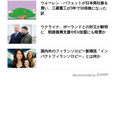
ウォーレン・バフェットが日本商社株を
買い、三菱重工が3年で10倍株になった
訳
“眠っていた環境技
革新は下山で生まれる─
〈7.25(土)
が、下水インフラを
─レクサスが新型TZとE
のキャリアに
たのか──産総研×
Sに込めた「DISCOVE
あるか。トッ
ウクライナ、ポーランドとの対立が鮮明
に 戦後復興支援やEU加盟にも暗雲か
JFEアクアソリュー
R」の哲学
ティブのキャ
ンの10年
る1日│CAREE
T 2026
国内外のフィランソロピー新潮流「イン
パクトフィランソロピー」とは何か
Recommended by