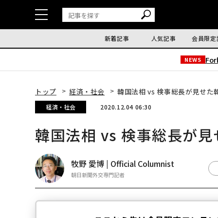
新着記事
人気記事
会員限定
Fo
NEWS
トップ
経済・社会
韓国法相 vs 検事総長が見せ
経済・社会
2020.12.04 06:30
韓国法相 vs 検事総長が
牧野 愛博 | Official Columnist
朝日新聞外交専門記者