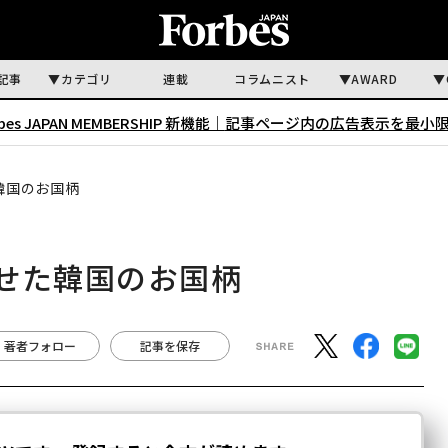
記事
カテゴリ
連載
コラムニスト
AWARD
rbes JAPAN MEMBERSHIP 新機能｜
記事ページ内の広告表示を最小
た韓国のお国柄
見せた韓国のお国柄
著者フォロー
記事を保存