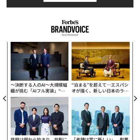
伝
る
モ
“
シ
グ
〜決断する人のAI〜大規模組
“泊まる”を超えて─エスパシ
織が挑む「AIフル実装」“使
オが描く、新しい日本のラグ
う”企業から“動く”企業へ【N
ジュアリー（中編）
TTドコモビジネス×PwC】
挑戦は個から始まり、共創に
「老舗は常に新しい」。創業