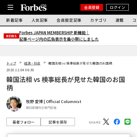
会員登録
ログイン
新着記事
人気記事
会員限定記事
カテゴリ
連載
コ
Forbes JAPAN MEMBERSHIP 新機能｜
NEWS
記事ページ内の広告表示を最小限にしました
トップ
経済・社会
韓国法相 vs 検事総長が見せた韓国のお国柄
2020.12.04 06:30
韓国法相 vs 検事総長が見せた韓国のお国
柄
牧野 愛博 | Official Columnist
朝日新聞外交専門記者
著者フォロー
記事を保存