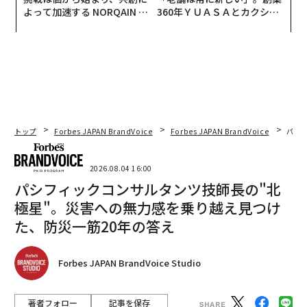
よって加速する NORQAIN JA
360年ＹＵＡＳＡとカクシン
PAN 特別座談会
CEO田尻望が語る、AIを超え
る人の価値
トップ
Forbes JAPAN BrandVoice
Forbes JAPAN BrandVoice
パシ
2026.08.04 16:00
パシフィックコンサルタンツ技師長の"北
極星"。災害への無力感を乗り越え見つけ
た、防災一筋20年の答え
Forbes JAPAN BrandVoice Studio
著者フォロー
記事を保存