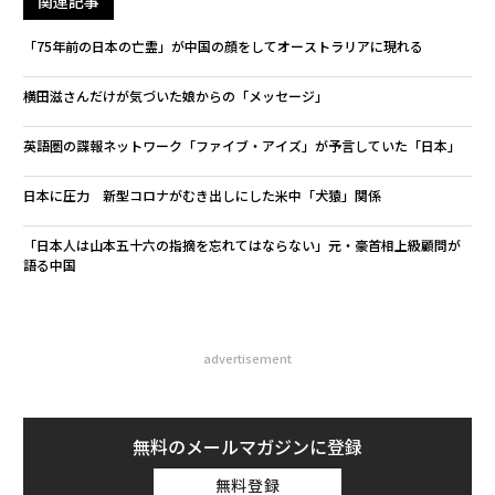
関連記事
「75年前の日本の亡霊」が中国の顔をしてオーストラリアに現れる
横田滋さんだけが気づいた娘からの「メッセージ」
英語圏の諜報ネットワーク「ファイブ・アイズ」が予言していた「日本」
日本に圧力 新型コロナがむき出しにした米中「犬猿」関係
「日本人は山本五十六の指摘を忘れてはならない」元・豪首相上級顧問が
語る中国
advertisement
無料のメールマガジンに登録
無料登録