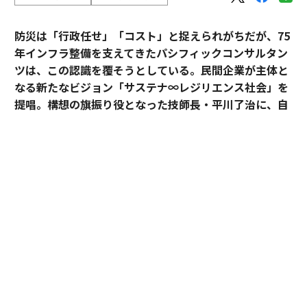
防災は「行政任せ」「コスト」と捉えられがちだが、75
年インフラ整備を支えてきたパシフィックコンサルタン
ツは、この認識を覆そうとしている。民間企業が主体と
なる新たなビジョン「サステナ∞レジリエンス社会」を
提唱。構想の旗振り役となった技師長・平川了治に、自
身の思いと共に、ビジョンの要諦を聞いた。
「防災は、企業にとって自分ごとになりきれずにい
る」。防災一筋20年、パシフィックコンサルタンツ技師
長・平川了治はこう切り出す。それは企業が防災に対し
て実効性と事業性その両方を見出せてこなかったから
だ、というのが平川の見立てだ。
BCP（事業継続計画）を整えていても、それは「もしも
の備え」という有事限定の発想にとどまり、平時の事業
戦略とは切り離されて語られがちだった。有事のみの防