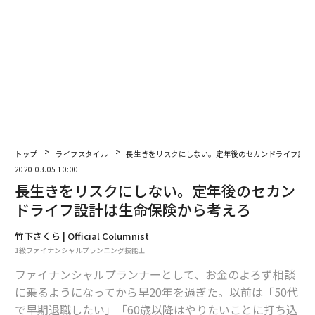
一般不妊治療であれば、健康保険の対象となって3割負
担で済むことも多い。しかし、高度生殖医療となると自
由診療となり、費用も跳ね上がる。とりわけ負担が重く
なるのが、体外受精や顕微授精といった「特定不妊治
療」だ。
これらは費用も高く、身体や精神的な負担も想像以上に
大きい。治療が長引くと、不妊治療に専念するために仕
事を辞めたり、それとは反対に、仕事や心身、貯蓄への
トップ
ライフスタイル
長生きをリスクにしない。定年後のセカンドライフ設計
2020.03.05 10:00
負担から不妊治療を断念してしまう人もいる。
長生きをリスクにしない。定年後のセカン
ドライフ設計は生命保険から考えろ
特定不妊治療の流れとしては、まず1回の採卵で複数の
卵子を「採卵」するために、排卵誘発剤を使って多くの
竹下さくら | Official Columnist
卵子を育てる。卵子を成熟させるために連日注射を打
1級ファイナンシャルプランニング技能士
ち、同時に薬で排卵を止めるといった調整も必要にな
ファイナンシャルプランナーとして、お金のよろず相談
る。採卵の際には麻酔が行われるし、受精卵を子宮に戻
に乗るようになってから早20年を過ぎた。以前は「50代
す「胚移植」を行った後は、黄体ホルモン薬の投与もあ
で早期退職したい」「60歳以降はやりたいことに打ち込
る。