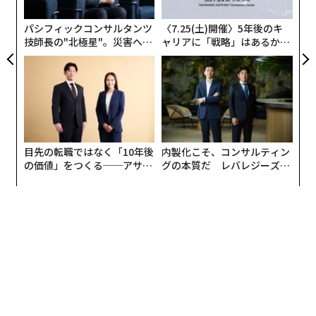
そのうえで、妊娠しやすくする治療として、タイミング
う
T
法や人工授精、そして体外受精や顕微授精というよう
パシフィックコンサルタンツ
〈7.25(土)開催〉5年後のキ
に、段階的に治療をステップアップさせていくことにな
技師長の"北極星"。災害への
ャリアに「戦略」はあるか。
るのが通常だ。
無力感を乗り越え見つけた、
トップエグゼクティブのキャ
防災一筋20年の答え
リアに触れる1日│CAREER S
UMMIT 2026
目先の転職ではなく「10年後
内製化こそ、コンサルティン
の価値」をつくる──アサイ
グの本質だ レバレジーズが
ンの長期伴走型支援とは
実践する、次世代ファームの
全貌
出典：筆者が作成