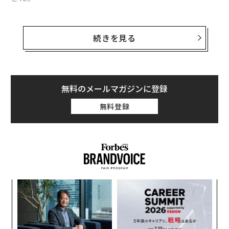
そんななか、不妊治療に関して、政府がようやく本格的
な助成へと動き出した。今回は、不妊治療にかかる費用
続きを見る
の現状と、民間の不妊治療保険について、解説してみた
い。
無料のメールマガジンに登録
不妊治療には経済力が要る
無料登録
不妊治療は、長引くと、多くのお金がかかる場合が多
い。
治療の流れとしては、まず不妊に関する検査を行い、妊
娠しにくい原因が見つかれば、その治療をする。例え
るか
な
ば、月経周期が乱れていたり、妊娠に関係するホルモン
、く
術
の分泌が不十分だったりすれば、投薬治療を行う。
た
〜
ア
織