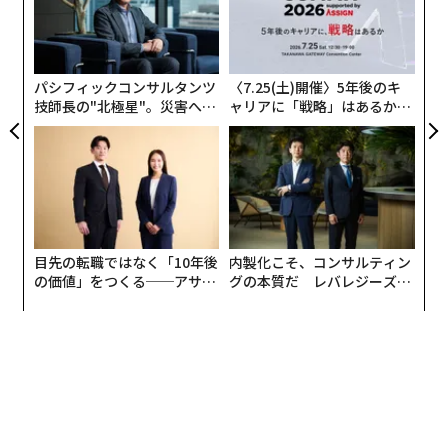
た
〜
ア
とはいっても、喜んでばかりはいられない。寿命が延び
繰り返したら体外受精と変わらない金額になっていたと
織
るということは、つまりは、老後が伸びるということ。
いうケースもある。そのため、公的な助成制度に注目が
う
公的年金で老後の生活費のすべてをまかなえるなら気に
T
集まっている。
パシフィックコンサルタンツ
〈7.25(土)開催〉5年後のキ
もならないが、公的年金だけでは足りない現状があるか
技師長の"北極星"。災害への
ャリアに「戦略」はあるか。
ら、長寿を「リスク」ととらえて対策を講じておかない
無力感を乗り越え見つけた、
トップエグゼクティブのキャ
不妊治療に関する公的助成の現状
防災一筋20年の答え
リアに触れる1日│CAREER S
と、長生きがつらくなりかねない。
UMMIT 2026
不妊治療に関する助成はこれまでもあった。治療開始時
の妻の年齢が43歳未満である法律婚の夫婦に対し、特定
不妊治療（体外受精・顕微授精）の費用を助成するとい
目先の転職ではなく「10年後
内製化こそ、コンサルティン
うものだ。
の価値」をつくる──アサイ
グの本質だ レバレジーズが
ンの長期伴走型支援とは
実践する、次世代ファームの
全貌
ただしこれには、夫婦の所得が730万円未満（額面では
なく、課税所得金額で判断）という制限がある。助成金
額は、初回が30万円で、2回目以降は1回15万円。助成回
数は、初めて助成を受ける妻の年齢が39歳以下なら6回
まで、40歳から43歳未満なら3回までだ。