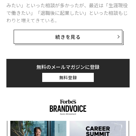
みたい」といった相談が多かったが、最近は「生涯現役
で働きたい」「退職後に起業したい」といった相談もじ
こうした注射や超音波検査などにより、通院回数も、1
わりと増えてきている。
周期（約1カ月が一般的）に5回から10回程度と多くな
る。もちろん費用も、体外受精（採卵・胚移植）1回あ
そんなときに気になるのが、実は生命保険だ。「70歳定
続きを見る
たりで約30万円から50万円ほどかかってしまう。排卵誘
年」が閣議決定された今、「セカンドライフも働く」と
発剤などの薬代などは別途かかる位置づけで、ほとんど
いう生き方と生命保険について触れてみたい。
薬を使わなくてもいいケースもあれば、薬代だけで10万
円以上かかる場合もある。
無料のメールマガジンに登録
老後2000万円問題で明らかになった長生きの
受精卵を凍結するケースも多いが、その際には追加の費
「リスク」
無料登録
用が必要だ。ただ複数の受精卵を凍結保存すること（凍
結胚）ができれば、次回は採卵を省略して胚移植だけで
日本人の寿命は、ずっと伸び続けている。2018年の平均
済むぶん、治療費や身体の負担を少なくすることもでき
寿命は、男性が81.25歳、女性は87.32歳。日本人の長寿
る。
化には、衛生環境の改善と医療技術の発達が背景にある
が、最近はIT技術などの進歩もあり、さらなる医療技術
とはいえ、不妊治療は、1回目の治療で妊娠・出産でき
るか
な
の発展が長寿に結びついている。
るとは限らないため、何度も治療を繰り返すことにな
、く
術
る。費用を抑えようと人工授精を選択したものの、10回