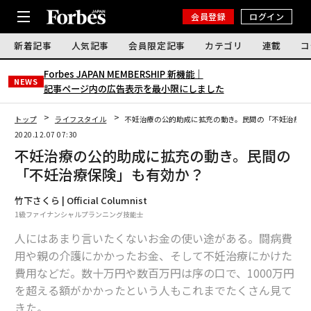
会員登録
ログイン
新着記事
人気記事
会員限定記事
カテゴリ
連載
コ
Forbes JAPAN MEMBERSHIP 新機能｜
NEWS
記事ページ内の広告表示を最小限にしました
トップ
ライフスタイル
不妊治療の公的助成に拡充の動き。民間の「不妊治療保
2020.12.07 07:30
不妊治療の公的助成に拡充の動き。民間の
「不妊治療保険」も有効か？
竹下さくら | Official Columnist
1級ファイナンシャルプランニング技能士
人にはあまり言いたくないお金の使い途がある。闘病費
用や親の介護にかかったお金、そして不妊治療にかけた
費用などだ。数十万円や数百万円は序の口で、1000万円
を超える額がかかったという人もこれまでたくさん見て
きた。