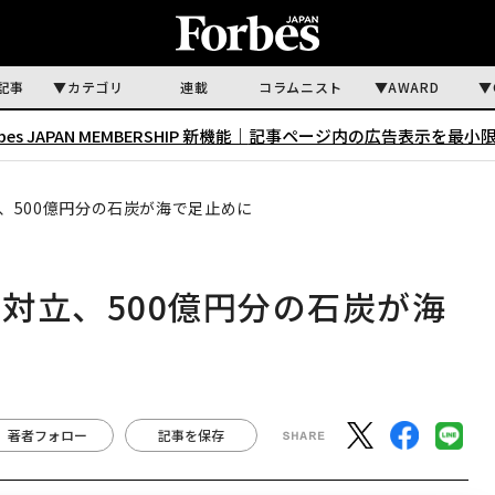
記事
カテゴリ
連載
コラムニスト
AWARD
rbes JAPAN MEMBERSHIP 新機能｜
記事ページ内の広告表示を最小
、500億円分の石炭が海で足止めに
対立、500億円分の石炭が海
著者フォロー
記事を保存