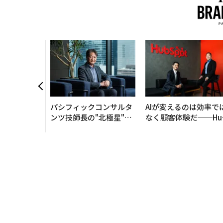
パシフィックコンサルタ
AIが変えるのは効率で
ンツ技師長の"北極星"。
なく顧客体験だ──Hu
災害への無力感を乗り越
Spot Japanが語る「G
え見つけた、防災一筋20
ow Better」な組織の
年の答え
くり方