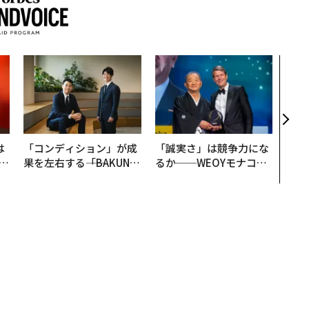
伝統
義す
が挑
来
は
「コンディション」が成
「誠実さ」は競争力にな
b
果を左右する――「BAKUN
るか──WEOYモナコで
r
E」のTENTIALが支える
見た、くら寿司の経営哲
つ
「挑戦者の明日」
学