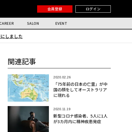
会員登録
ログイン
CAREER
SALON
EVENT
限にしました
関連記事
2020.02.26
「75年前の日本の亡霊」が中
国の顔をしてオーストラリア
に現れる
2020.11.19
新型コロナ感染者、5人に1人
が3カ月内に精神疾患発症