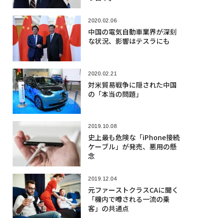
2020.02.06
中国の電気自動車業界が深刻
な状況、影響はテスラにも
2020.02.21
対米貿易戦争に隠された中国
の「本当の問題」
2019.10.08
史上最も危険な「iPhone接続
ケーブル」が発売、悪用の懸
念
2019.12.04
元ファーストクラスCAに聞く
「機内で噂される一流の乗
客」の共通点