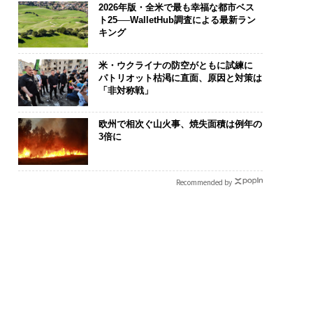
2026年版・全米で最も幸福な都市ベス
ト25──WalletHub調査による最新ラン
キング
米・ウクライナの防空がともに試練に
を礎に、未来を再定
挑戦は個から始まり、共
“泊まる”を超
パトリオット枯渇に直面、原因と対策は
る 125年企業BAT
創によって加速する NOR
パシオが描く
「非対称戦」
むスモークレスな未
QAIN JAPAN 特別座談会
本のラグジュ
編）
欧州で相次ぐ山火事、焼失面積は例年の
3倍に
Recommended by