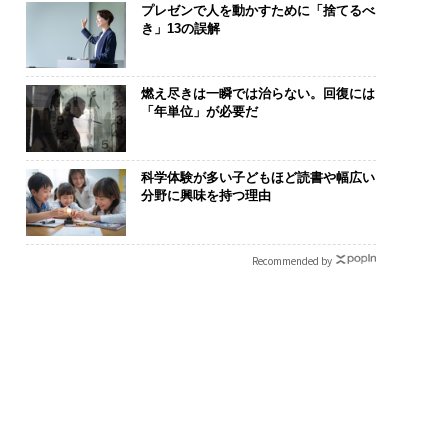
プレゼンで人を動かすために「捨てるべ
き」13の誤解
燃え尽きは一瞬では治らない。回復には
「年単位」が必要だ
科学体験が多い子どもほど読書や幅広い
分野に興味を持つ理由
Recommended by
化こそ、コンサルテ
エンジニアのためのサウ
伝統を礎に、
グの本質だ レバレ
ナ併設オフィス「Mobiu
義する 125年
ズが実践する、次世
s Park」がオープン──
が挑むスモー
ァームの全貌
タマディックが健康経営
来
を徹底する理由