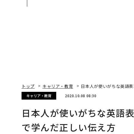
日本のラグジュアリー
Spot Japanが語る「G
（前編）
ow Better」な組織の
くり方
トップ
キャリア・教育
日本人が使いがちな英語表
キャリア・教育
2020.10.08 08:30
日本人が使いがちな英語
で学んだ正しい伝え方