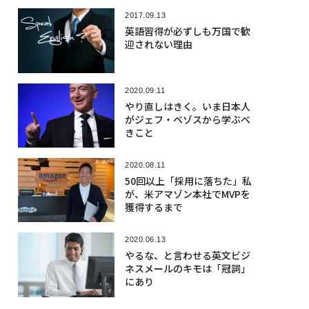
2017.09.13
英語習得が必ずしも万国で歓
迎されない理由
2020.09.11
やり直しはきく。いま日本人
がジェフ・ベゾスから学ぶべ
きこと
2020.08.11
50回以上「採用に落ちた」私
が、米アマゾン本社でMVPを
獲得するまで
2020.06.13
やるな、と言わせる英文ビジ
ネスメールのキモは「冠詞」
にあり