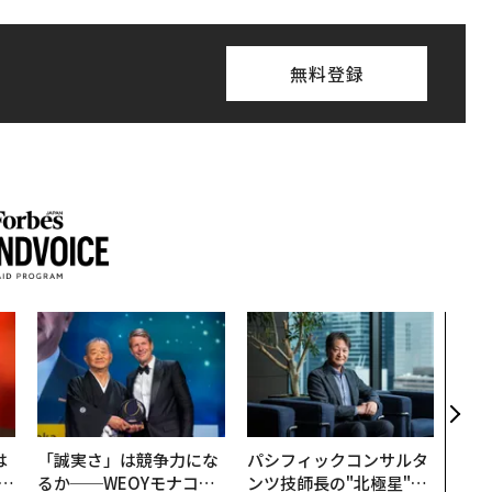
無料登録
内製
ィン
ジー
代フ
は
「誠実さ」は競争力にな
パシフィックコンサルタ
b
るか──WEOYモナコで
ンツ技師長の"北極星"。