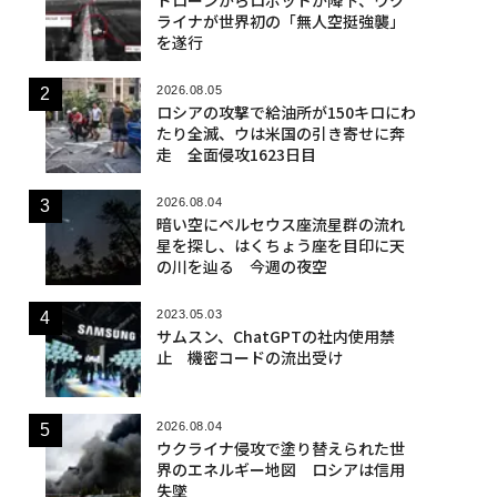
ライナが世界初の「無人空挺強襲」
を遂行
2026.08.05
ロシアの攻撃で給油所が150キロにわ
たり全滅、ウは米国の引き寄せに奔
走 全面侵攻1623日目
2026.08.04
暗い空にペルセウス座流星群の流れ
星を探し、はくちょう座を目印に天
の川を辿る 今週の夜空
2023.05.03
サムスン、ChatGPTの社内使用禁
止 機密コードの流出受け
2026.08.04
ウクライナ侵攻で塗り替えられた世
界のエネルギー地図 ロシアは信用
失墜