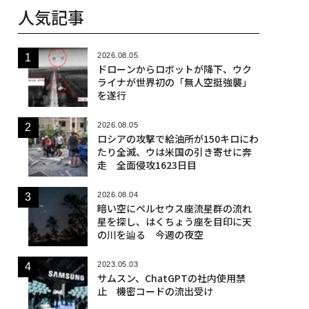
人気記事
2026.08.05
ドローンからロボットが降下、ウク
ライナが世界初の「無人空挺強襲」
を遂行
2026.08.05
ロシアの攻撃で給油所が150キロにわ
たり全滅、ウは米国の引き寄せに奔
走 全面侵攻1623日目
2026.08.04
暗い空にペルセウス座流星群の流れ
星を探し、はくちょう座を目印に天
の川を辿る 今週の夜空
2023.05.03
サムスン、ChatGPTの社内使用禁
止 機密コードの流出受け