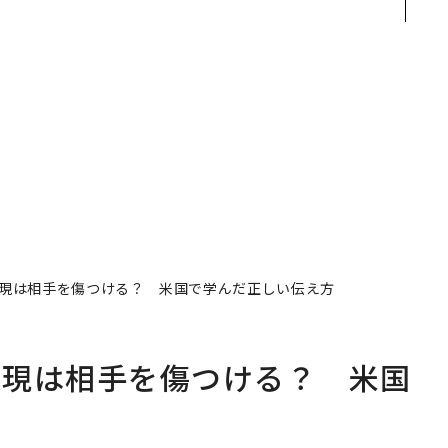
r
見た、くら寿司の経営哲
災害への無力感を乗り越
つ
学
え見つけた、防災一筋20
年の答え
現は相手を傷つける？ 米国で学んだ正しい伝え方
表現は相手を傷つける？ 米国