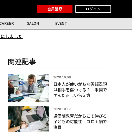
会員登録
ログイン
CAREER
SALON
EVENT
限にしました
関連記事
2020.10.08
日本人が使いがちな英語表現
は相手を傷つける？ 米国で
学んだ正しい伝え方
2020.10.17
通信制教育だからこそ伸びる
子どもの可能性 コロナ禍で
注目