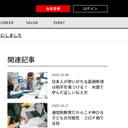
会員登録
ログイン
CAREER
SALON
EVENT
限にしました
関連記事
2020.10.08
日本人が使いがちな英語表現
は相手を傷つける？ 米国で
学んだ正しい伝え方
2020.10.17
通信制教育だからこそ伸びる
子どもの可能性 コロナ禍で
注目