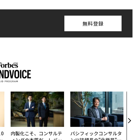
無料登録
〜決
模組
装」
く”
ビジ
0
内製化こそ、コンサルテ
パシフィックコンサルタ
─
ィングの本質だ レバレ
ンツ技師長の"北極星"。