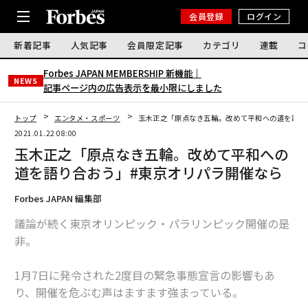
会員登録
ログイン
新着記事
人気記事
会員限定記事
カテゴリ
連載
コ
Forbes JAPAN MEMBERSHIP 新機能｜
NEWS
記事ページ内の広告表示を最小限にしました
トップ
エンタメ・スポーツ
玉木正之「原点なき五輪。改めて平和への道を語り
2021.01.22 08:00
玉木正之「原点なき五輪。改めて平和への
道を語り合おう」#東京オリパラ開催なら
Forbes JAPAN 編集部
議論が続く東京オリンピック・パラリンピック開催の是
非。
1月7日に発令された2度目の緊急事態宣言の影響もあ
り、開催を危ぶむ声はますます強まっている。