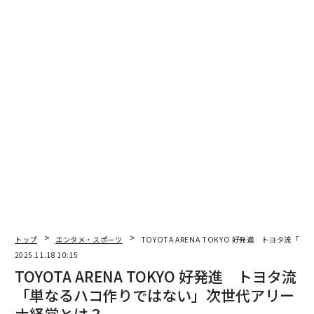
驚くべき事実の存在（あるいは不在）に気付く。
それは、オリンピックには戻るべき「原点」が存在しな
い、ということだ。
創設者・クーベルタンの｢主張｣ど
次ページ ＞
おりの大会を実践すると──？
1
2
3
文＝玉木正之 編集＝宇藤智子
トップ
エンタメ・スポーツ
TOYOTA ARENA TOKYO 好発進 トヨタ
2026年9月号発売中
2025.11.18 10:15
TOYOTA ARENA TOKYO 好発進 トヨタ流
「単なるハコ作りではない」次世代アリー
最新号の購入はこちらから