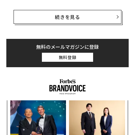
開催か、中止か──。
続きを見る
どのような決断が下されるにしても、一つでも多くのも
のを遺すため、あえて開催の是非自体を直接的に問うの
ではなく、「開催ならば、どんな東京オリ・パラにする
べきか」をともに考えることにした。
無料のメールマガジンに登録
無料登録
長年スポーツ、オリンピック・パラリンピックを見つめ
論じ続けてきた、スポーツ文化評論家の玉木正之氏に訊
いた。
フランスの貴族ピエール・ド・クーベルタン男爵（1863
～1937）の提唱によって開始された近代オリンピック大
キ
挑
か。
よっ
会。それは、スポーツを通じて世界平和の実現を目指す
キャ
PA
素晴らしい大会だと言われている。
“
R S
オ
ジ
が、何事にも「理想と現実」のあいだには、大きな乖離