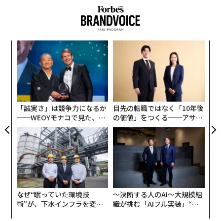
ウンテン（仮称）」（2026年3月完成予定）や、テレビ
朝日が建設中の複合型エンタテインメント施設「TOKYO
DREAM PARK」（2026年3月27日開業）、コナミグルー
キ
挑
プの次世代研究開発拠点・複合施設「コナミクリエイテ
か。
よっ
ィブフロント東京ベイ」（2025年10月末開業）といっ
キャ
PA
“
た、さらなる再開発も進んでいる。
R S
オ
ジ
第2次安倍内閣の成長戦略「日本再興戦略 2016」で掲げ
「誠実さ」は競争力になるか
目先の転職ではなく「10年後
られた「スポーツの成長産業化」の柱として経済産業省
──WEOYモナコで見た、く
の価値」をつくる──アサイ
とスポーツ庁が推進してきた「スタジアム・アリーナ改
ら寿司の経営哲学
ンの長期伴走型支援とは
連載
革」や、来シーズンから始まるBリーグの構造改革「B.
Forbes Sports
革新」による、5000席以上かつスイートルーム等を備え
たアリーナの確保を参入条件とした最上位ディビジョン
「B.LEAGUE PREMIER（B.プレミア）」の新設などを背
連載一覧
景とした、全国的なアリーナ建設ラッシュの中、
なぜ“眠っていた環境技
〜決断する人のAI〜大規模組
2024年に開業したMIXI・三井不動産の共同事業による
術”が、下水インフラを変え
織が挑む「AIフル実装」“使
「ららアリーナ東京ベイ」、
たのか──産総研×月島JFE
う”企業から“動く”企業へ【N