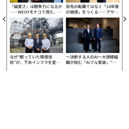
が存在する。
「誠実さ」は競争力になるか
目先の転職ではなく「10年後
──WEOYモナコで見た、く
の価値」をつくる──アサイ
ら寿司の経営哲学
ンの長期伴走型支援とは
1896年にオリンピック第1回アテネ大会が開催されて以
来、平和の実現には一度も至らなかったことはもとよ
り、第一次、第二次世界大戦による3度の中止（第6回ベ
ルリン大会、第12回東京･ヘルシンキ大会、第13回ロン
ドン大会）もあった。そのうえヒトラーによるナチ国家
の宣伝大会（第11回ベルリン大会）、テロ集団によるイ
なぜ“眠っていた環境技
〜決断する人のAI〜大規模組
術”が、下水インフラを変え
織が挑む「AIフル実装」“使
スラエル選手団襲撃殺害事件（第20回ミュンヘン大
たのか──産総研×月島JFE
う”企業から“動く”企業へ【N
会）、南アのアパルトヘイト（人種差別政策）に反対す
アクアソリューションの10年
TTドコモビジネス×PwC】
るアフリカ諸国のボイコット（第21回モントリオール大
会）、社会主義国と資本主義国によるボイコット合戦
（第22回モスクワ大会･第23回ロサンゼルス大会）、商
業主義の導入（ロサンゼルス大会）によるそれ以降の大
会の肥大化……等々、あらゆる大会で様々な問題が噴出
し続けた。
その原因はどこにあるのか？ それを考えると、一つの