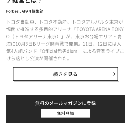
ナ経営とは？
Forbes JAPAN 編集部
メンバーシップに登録する
トヨタ自動車、トヨタ不動産、トヨタアルバルク東京が
協働で推進する多目的アリーナ「TOYOTA ARENA TOKY
O（トヨタアリーナ東京）」が、東京お台場エリア・青
海に10月3日Bリーグ開幕戦で開業。11日、12日には人
関連記事
気4人組バンド「Official髭男dism」による音楽ライブこ
けら落とし公演が開催された。
経営者の手腕で日本スポーツ界に寄与してきた半世紀｜堤 義明（前編）
「オリンピックは政治とは無関係」 IOC会長、選手の抗議にくぎ
男子プロバスケットボールBリーグB1のアルバルク東京
続きを見る
のホームアリーナで、収容客数は約1万人（音楽興行時
メジャーリーグ史上初の女性GMが誕生 30年野球界に尽力
は約8千人）。りんかい線・東京テレポート駅、ゆりか
もめ・青海駅から徒歩4〜5分というアクセスを誇り、初
大坂なおみの抗議行動に見る、新しい「広告塔」のあり方
年度は貸館を含めて稼働率ほぼ100％、150万人程度の集
無料のメールマガジンに登録
客を見込んでいる。
こんな携わり方も。スポーツ業界の「新しいキャリア様式」
無料登録
周辺地域では、東京都が臨海副都心の新たなランドマー
タグ：
Forbes Sports
クとして整備を進める世界最大級の噴水「ODAIBAファ