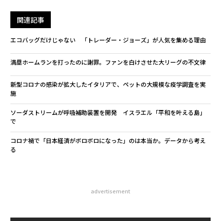
関連記事
エコバッグだけじゃない 「トレーダー・ジョーズ」が人気を集める理由
満塁ホームランを打ったのに謝罪。ファンを白けさせた大リーグの不文律
新型コロナの感染が拡大したイタリアで、ペットの大規模な疫学調査を実
施
ソーダストリームが呼吸補助装置を開発 イスラエル「平和を叶える島」
で
コロナ禍で「日本経済がボロボロになった」のは本当か。データから考え
る
advertisement