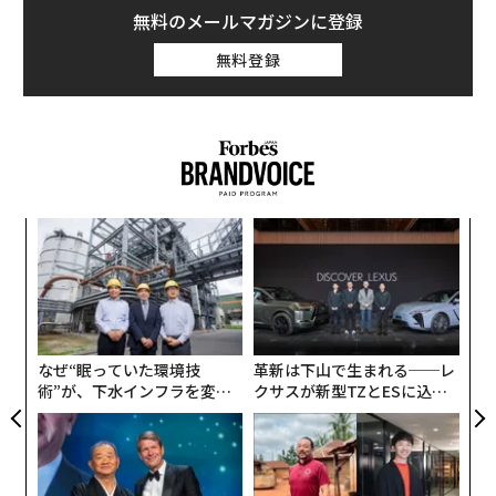
無料のメールマガジンに登録
無料登録
キ
〜
か。
織
キャ
う
A
R S
T
顧客
pa
な
なぜ“眠っていた環境技
革新は下山で生まれる──レ
術”が、下水インフラを変え
クサスが新型TZとESに込め
たのか──産総研×月島JFE
た「DISCOVER」の哲学
アクアソリューションの10年