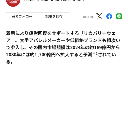
著者フォロー
記事を保存
着用により疲労回復をサポートする「リカバリーウェ
ア」。大手アパレルメーカーや低価格ブランドも相次い
で参入し、その国内市場規模は2024年の約189億円から
※1
2030年には約1,700億円へ拡大すると予測
されてい
る。
過熱するマーケットにおいて、価格競争とは一線を画す
ブランドとして独自のポジションを築いているのが、TE
NTIALの「BAKUNE」だ。「挑戦する人のコンディショ
ンに向き合い、ポテンシャルを引き出す」——。この一
貫した思想はどこから生まれ、いかにして製品に落とし
込まれているのか。同社の哲学と、それを支える研究開
発の最前線を追った。