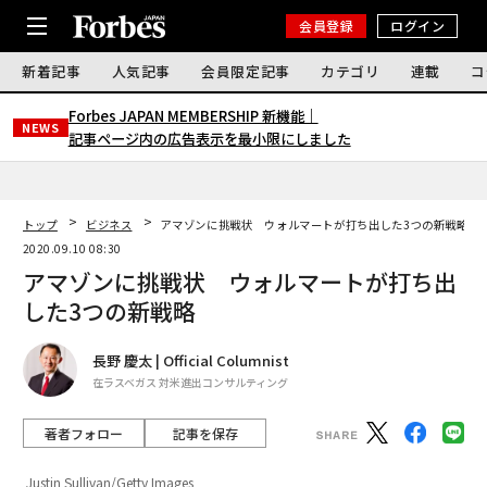
会員登録
ログイン
新着記事
人気記事
会員限定記事
カテゴリ
連載
コ
Forbes JAPAN MEMBERSHIP 新機能｜
NEWS
記事ページ内の広告表示を最小限にしました
トップ
ビジネス
アマゾンに挑戦状 ウォルマートが打ち出した3つの新戦略
2020.09.10 08:30
アマゾンに挑戦状 ウォルマートが打ち出
した3つの新戦略
長野 慶太 | Official Columnist
在ラスベガス 対米進出コンサルティング
著者フォロー
記事を保存
Justin Sullivan/Getty Images