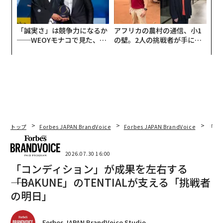
「誠実さ」は競争力になるか
アフリカの農村の通信、小1
──WEOYモナコで見た、く
の壁。2人の挑戦者が手にし
ら寿司の経営哲学
た「次なる武器」
トップ
Forbes JAPAN BrandVoice
Forbes JAPAN BrandVoice
「コン
2026.07.30 16:00
「コンディション」が成果を左右する
――「BAKUNE」のTENTIALが支える「挑戦者
の明日」
Forbes JAPAN BrandVoice Studio