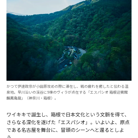
かつて伊達政宗が小田原攻めの際に滞在し、戦の疲れを癒したと伝わる温
泉地。早川沿いの渓谷に9棟のヴィラが点在する「エスパシオ 箱根迎賓館
麟鳳亀龍」（神奈川・箱根）。
ワイキキで誕生し、箱根で日本文化という文脈を得て、
さらなる深化を遂げた「エスパシオ」。いよいよ、原点
である名古屋を舞台に、冒頭のシーンへと還るとしよ
う。