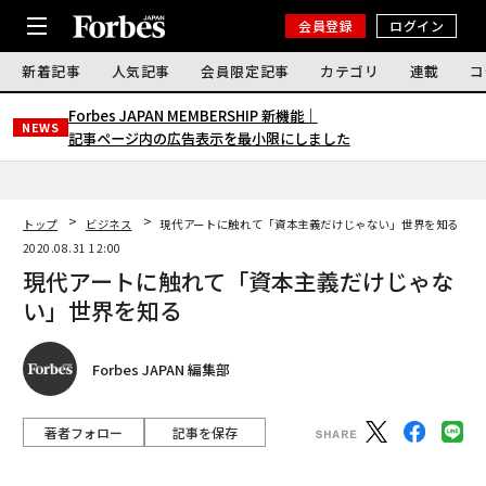
会員登録
ログイン
新着記事
人気記事
会員限定記事
カテゴリ
連載
コ
Forbes JAPAN MEMBERSHIP 新機能｜
NEWS
記事ページ内の広告表示を最小限にしました
トップ
ビジネス
現代アートに触れて「資本主義だけじゃない」世界を知る
2020.08.31 12:00
現代アートに触れて「資本主義だけじゃな
い」世界を知る
Forbes JAPAN 編集部
著者フォロー
記事を保存