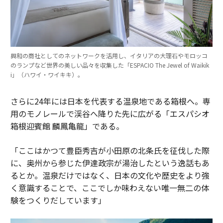
興和の商社としてのネットワークを活用し、イタリアの大理石やモロッコ
のランプなど世界の美しい品々を収集した「ESPACIO The Jewel of Waikik
i」（ハワイ・ワイキキ）。
さらに24年には日本を代表する温泉地である箱根へ。専
用のモノレールで渓谷へ降りた先に広がる「エスパシオ
箱根迎賓館 麟鳳亀龍」である。
「ここはかつて豊臣秀吉が小田原の北条氏を征伐した際
に、奥州から参じた伊達政宗が湯治したという逸話もあ
るとか。温泉だけではなく、日本の文化や歴史をより強
く意識することで、ここでしか味わえない唯一無二の体
験をつくりだしています」