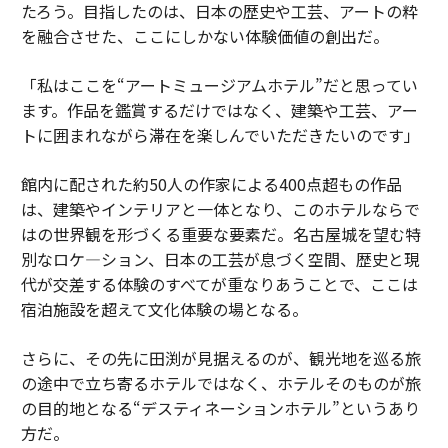
たろう。目指したのは、日本の歴史や工芸、アートの粋
を融合させた、ここにしかない体験価値の創出だ。
「私はここを“アートミュージアムホテル”だと思ってい
ます。作品を鑑賞するだけではなく、建築や工芸、アー
トに囲まれながら滞在を楽しんでいただきたいのです」
館内に配された約50人の作家による400点超もの作品
は、建築やインテリアと一体となり、このホテルならで
はの世界観を形づくる重要な要素だ。名古屋城を望む特
別なロケ―ション、日本の工芸が息づく空間、歴史と現
代が交差する体験のすべてが重なりあうことで、ここは
宿泊施設を超えて文化体験の場となる。
さらに、その先に田渕が見据えるのが、観光地を巡る旅
の途中で立ち寄るホテルではなく、ホテルそのものが旅
の目的地となる“デスティネーションホテル”というあり
方だ。