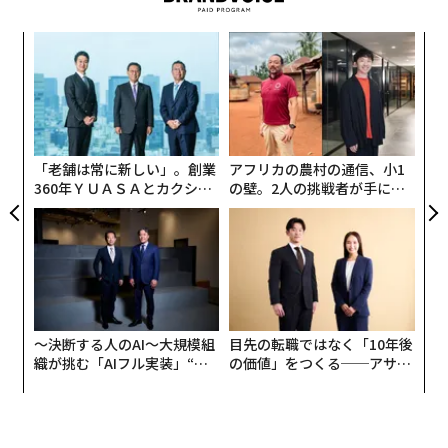
義す
A
むス
顧客
pa
「
な
─
ら
「老舗は常に新しい」。創業
アフリカの農村の通信、小1
360年ＹＵＡＳＡとカクシン
の壁。2人の挑戦者が手にし
CEO田尻望が語る、AIを超え
た「次なる武器」
る人の価値
〜決断する人のAI〜大規模組
目先の転職ではなく「10年後
織が挑む「AIフル実装」“使
の価値」をつくる──アサイ
う”企業から“動く”企業へ【N
ンの長期伴走型支援とは
TTドコモビジネス×PwC】