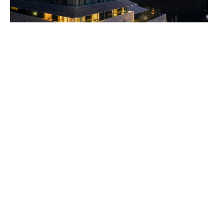
名古屋城の正面に堂々とそびえる「エスパシオ ナゴヤキャッスル」（愛知
県・名古屋）は地上11階、地下2階。計100室のゲストルームと8つのレス
トラン&バー、日本最大級のバンケットルームを備えている。
ESPACIO
https://www.espacio.world/
たぶち・ひろゆき◎
1965年生まれ。京都芸術大学卒。外
資系ホテルで実務経験の後、2014年興和株式会社入社。
興和グループのホテル事業や施設開発の中核を担う。25
年より興和株式会社取締役専務執行役員兼エスパシオエ
ンタープライズ株式会社代表取締役社長など。
Promoted by ESPACIO /photographs by Kenta Yoshizawa / text and
edited by Miyako Akiyama