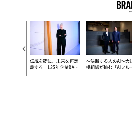
伝統を礎に、未来を再定
〜決断する人のAI〜大
義する 125年企業BAT
模組織が挑む「AIフル
が挑むスモークレスな未
装」“使う”企業から“
来
く”企業へ【NTTドコ
ビジネス×PwC】