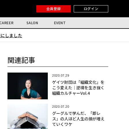
会員登録
ログイン
CAREER
SALON
EVENT
限にしました
関連記事
2020.07.29
ゲイツ財団は「組織文化」を
こう変えた｜逆境を生き抜く
組織カルチャーVol.4
2020.07.20
グーグルで学んだ、「即レ
ス」の人ほど人生の損が増え
ていくワケ