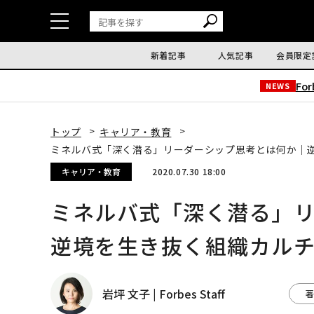
新着記事
人気記事
会員限定
Fo
NEWS
トップ
キャリア・教育
ミネルバ式「深く潜る」リーダーシップ思考とは何か｜逆境
キャリア・教育
2020.07.30 18:00
ミネルバ式「深く潜る」
逆境を生き抜く組織カルチャ
岩坪 文子 | Forbes Staff
著