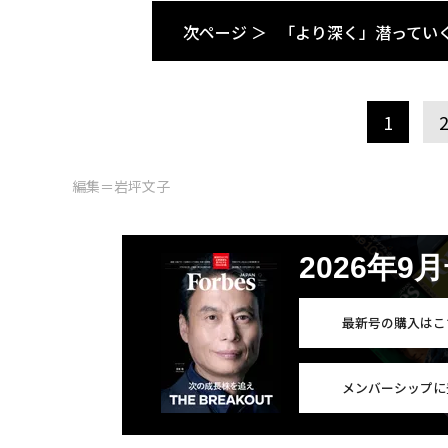
次ページ ＞
「より深く」潜ってい
1
編集＝岩坪文子
2026年9
最新号の購入はこ
メンバーシップに