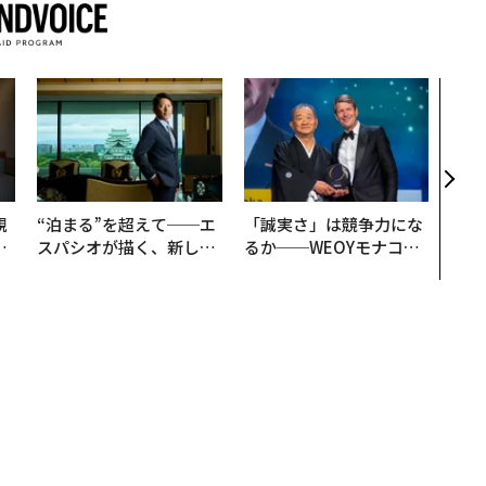
目先
年後
─ア
支援
規
“泊まる”を超えて──エ
「誠実さ」は競争力にな
実
スパシオが描く、新しい
るか──WEOYモナコで
動
日本のラグジュアリー
見た、くら寿司の経営哲
モ
（前編）
学