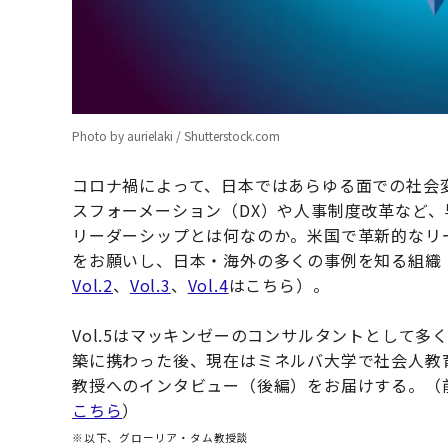
Photo by aurielaki / Shutterstock.com
コロナ禍によって、日本ではあらゆる面での社会
スフォーメーション（DX）や人事制度改革など
リーダーシップとは何なのか。米国で革新的なリ
をお願いし、日本・海外の多くの事例を知る組織
Vol.2
、
Vol.3
、
Vol.4
はこちら）。
Vol.5はマッキンゼーのコンサルタントとして多
築に携わった後、現在はミネルバ大学で社会人教
教授へのインタビュー（後編）をお届けする。（
こちら
）
※以下、グローリア・タム教授談