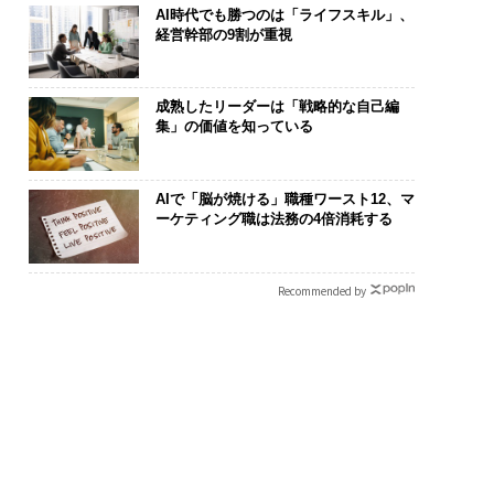
AI時代でも勝つのは「ライフスキル」、
経営幹部の9割が重視
成熟したリーダーは「戦略的な自己編
集」の価値を知っている
AIで「脳が焼ける」職種ワースト12、マ
ーケティング職は法務の4倍消耗する
Recommended by