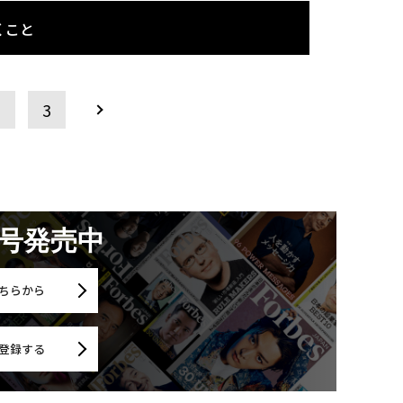
くこと
2
3
月号発売中
ちらから
登録する