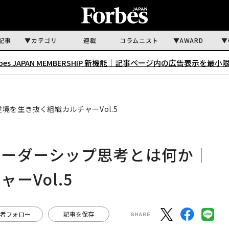
記事
カテゴリ
連載
コラムニスト
AWARD
rbes JAPAN MEMBERSHIP 新機能｜
記事ページ内の広告表示を最小
を生き抜く組織カルチャーVol.5
リーダーシップ思考とは何か｜
ーVol.5
者フォロー
記事を保存