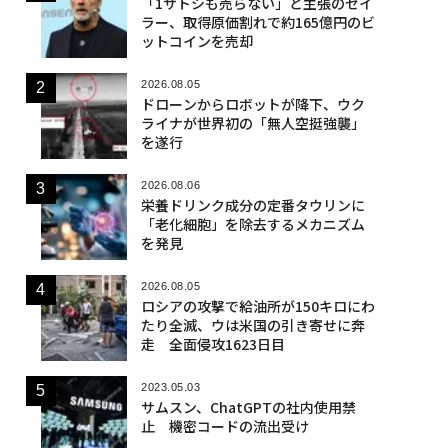
「1サトシも売らない」と主張のセイ
ラー、取得原価割れで約165億円のビ
ットコインを売却
2026.08.05
ドローンからロボットが降下、ウク
ライナが世界初の「無人空挺強襲」
を遂行
2026.08.06
栄養ドリンク成分の定番タウリンに
「老化細胞」を除去するメカニズム
を発見
2026.08.05
ロシアの攻撃で給油所が150キロにわ
たり全滅、ウは米国の引き寄せに奔
走 全面侵攻1623日目
2023.05.03
サムスン、ChatGPTの社内使用禁
止 機密コードの流出受け