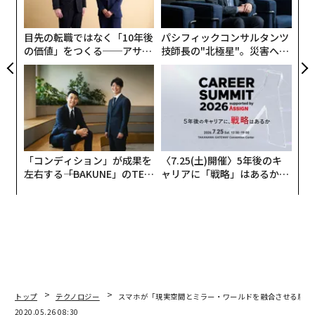
政策も、全国展開する通信事業者が需要の大きな都市部
個
から5Gエリアを展開したいと考えるなかで、地方部で5
ェ
目先の転職ではなく「10年後
パシフィックコンサルタンツ
Gを利用したいというニーズに応えるための政策です。
の価値」をつくる──アサイ
技師長の"北極星"。災害への
ンの長期伴走型支援とは
無力感を乗り越え見つけた、
地方部の通信ニーズは、必ずしもスマートフォンでの大
防災一筋20年の答え
容量コンテンツ消費ではないでしょう。それは、工場や
病院、公共施設といった、特定の空間におけるその場所
特有のニーズが喚起され、その解決策が実装されると想
定されます。
「コンディション」が成果を
〈7.25(土)開催〉5年後のキ
左右する――「BAKUNE」のTEN
ャリアに「戦略」はあるか。
TIALが支える「挑戦者の明
トップエグゼクティブのキャ
キャッシュレスサービスは加速する
日」
リアに触れる1日│CAREER S
UMMIT 2026
次はE（Economy）、経済的視点です。これには、5G通
信やスマートフォンの料金から、どのような新たなサー
ビスが生まれるかまで幅広い観点がありますが、すぐ足
下のトレンドとしては、キャッシュレスサービスの普及
トップ
テクノロジー
スマホが「現実空間とミラー・ワールドを融合させる扉」
に伴い、通信事業者が経済圏（エコシステム）競争を激
2020.05.26 08:30