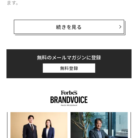
ます。
来るべき5G後の通信の未来について、「PEST」という4
つの視点から考えてみたいと思います。PESTとは、Poli
続きを見る
tics、Economy、Society、Technologyの頭文字です。
まずはP（Politics）です。これは、政策的視点です。通
信政策とは、通信事業者の間で健全な競争が行われるた
無料のメールマガジンに登録
めの環境を整備する「競争政策」と、公共の資産である
無料登録
電波を効率的に活用するための「電波政策」、この2つ
を軸に制度設計されてきました。
それが5Gにおいては、新たに「地方創生政策」としての
様相を強めています。総務省では、5Gの用途開発が推進
されていますが、その対象は地域における社会課題を5G
創業
内
で解決するアプリケーションとなっています。
シン
グ
超え
実
〜
特定の場所で誰もが通信事業者になれる「ローカル5G」
全
金