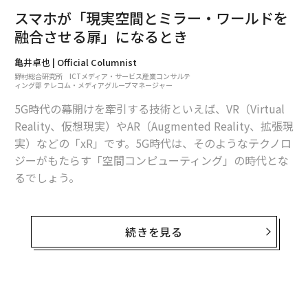
化させていくことが挙げられます。
スマホが「現実空間とミラー・ワールドを
融合させる扉」になるとき
通信事業者のコア事業である通信ビジネスについては、
人口が減少トレンドにあるなか、年々料金は低廉化し、
亀井卓也 | Official Columnist
野村総合研究所 ICTメディア・サービス産業コンサルテ
通信事業者にとって現在の収益の源泉ではあるものの、
ィング部 テレコム・メディアグループマネージャー
拡大させることが難しい状況にあります。
5G時代の幕開けを牽引する技術といえば、VR（Virtual
Reality、仮想現実）やAR（Augmented Reality、拡張現
そこで、通信事業者は、通信の上に乗るモバイルサービ
実）などの「xR」です。5G時代は、そのようなテクノロ
スで稼ぐため、生活動線に徹底的に寄り添ってビジネス
ジーがもたらす「空間コンピューティング」の時代とな
チャンスをつくり、刈り取るというアプローチをとるこ
るでしょう。
とになります。
空間コンピューティングとは、現実空間をデジタルの力
キャッシュレスサービスであるNTTドコモの「d払
で拡張させる概念（コンセプト）で、5Gの未来を想定す
続きを見る
い」、KDDIの「au PAY」、ソフトバンク＋ヤフーの「P
るうえでの重要なキーワードです。
ayPay」は、大型キャンペーンを通じて急速に利用が広
がっていますが、通信事業者がこの領域に莫大な投資を
行うのには、そのような新たなビジネスチャンスを追っ
ミラー・ワールドの実現を後押し
てのことです。