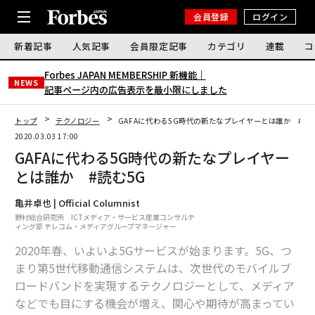
会員登録
ログイン
新着記事
人気記事
会員限定記事
カテゴリ
連載
コ
Forbes JAPAN MEMBERSHIP 新機能｜
NEWS
記事ページ内の広告表示を最小限にしました
トップ
テクノロジー
GAFAに代わる5G時代の新たなプレイヤーとは誰か #読
2020.03.03 17:00
GAFAに代わる5G時代の新たなプレイヤー
とは誰か #読む5G
亀井卓也 | Official Columnist
野村総合研究所 ICTメディア・サービス産業コンサルテ
ィング部 テレコム・メディアグループマネージャー
2020年春、いよいよ5Gサービスが始まります。5G、つ
まり第5世代移動通信システムは、次世代のモバイルブ
ロードバンドを実現するテクノロジーとして、メディア
などでも目にする機会が増え、関心や期待が高まってい