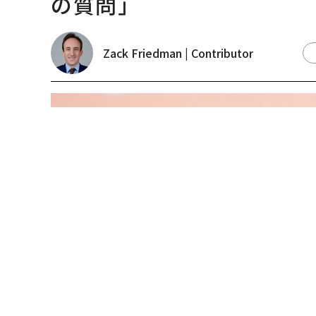
GoogleのCEO、サンダー・ピチャイ（Photo by Chesnot/Getty Imag