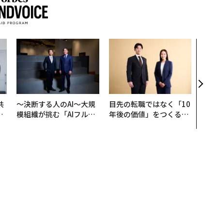
パシ
ンツ
災害
え見
年の
共
〜決断する人のAI〜大規
目先の転職ではなく「10
OR
模組織が挑む「AIフル実
年後の価値」をつくる─
会
装」“使う”企業から“動
─アサインの長期伴走型
く”企業へ【NTTドコモ
支援とは
ビジネス×PwC】