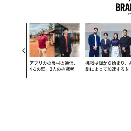
アフリカの農村の通信、
挑戦は個から始まり、
小1の壁。2人の挑戦者が
創によって加速する N
手にした「次なる武器」
QAIN JAPAN 特別座談