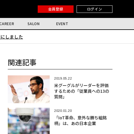
会員登録
ログイン
CAREER
SALON
EVENT
限にしました
関連記事
2019.05.22
米グーグルがリーダーを評価
するための「従業員への13の
質問」
2020.01.20
「IoT革命、意外な勝ち組銘
柄」は、あの日本企業