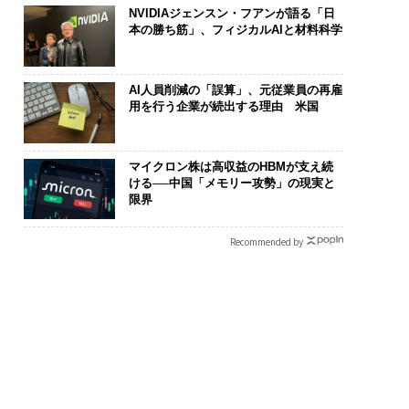
NVIDIAジェンスン・フアンが語る「日
本の勝ち筋」、フィジカルAIと材料科学
フィックコンサルタ
革新は下山で生まれる─
伝統を礎に、
AI人員削減の「誤算」、元従業員の再雇
用を行う企業が続出する理由 米国
技師長の"北極星"。
─レクサスが新型TZとE
義する 125年
への無力感を乗り越
Sに込めた「DISCOVE
が挑むスモー
つけた、防災一筋20
R」の哲学
来
答え
マイクロン株は高収益のHBMが支え続
ける──中国「メモリー攻勢」の現実と
限界
Recommended by