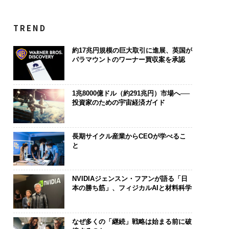
TREND
約17兆円規模の巨大取引に進展、英国が
パラマウントのワーナー買収案を承認
1兆8000億ドル（約291兆円）市場へ──
投資家のための宇宙経済ガイド
長期サイクル産業からCEOが学べるこ
と
NVIDIAジェンスン・フアンが語る「日
本の勝ち筋」、フィジカルAIと材料科学
なぜ多くの「継続」戦略は始まる前に破