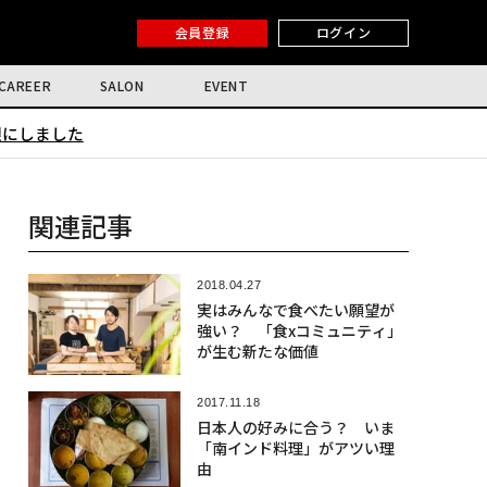
会員登録
ログイン
CAREER
SALON
EVENT
限にしました
関連記事
2018.04.27
実はみんなで食べたい願望が
強い？ 「食xコミュニティ」
が生む新たな価値
2017.11.18
日本人の好みに合う？ いま
「南インド料理」がアツい理
由