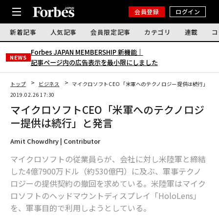
会員登録
ログイン
新着記事
人気記事
会員限定記事
カテゴリ
連載
コ
Forbes JAPAN MEMBERSHIP 新機能｜
NEWS
記事ページ内の広告表示を最小限にしました
トップ
ビジネス
マイクロソフトCEO「米軍へのテクノロジー提供は続行」と発
2019.02.26 17:30
マイクロソフトCEO「米軍へのテクノロジ
ー提供は続行」と発言
Amit Chowdhry | Contributor
マイクロソフトの従業員らが、会社に対し米陸軍と締結
した4億7900万ドル（約530億円）に及ぶ、軍事テクノ
ロジーの提供契約の撤回を求めている。米陸軍はマイク
ロソフトのヘッドマウントディスプレイ「HoloLens」
を、軍事目的で利用しようとしている。