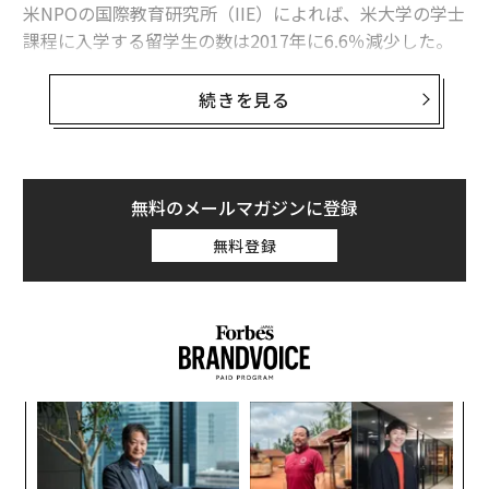
米NPOの国際教育研究所（IIE）によれば、米大学の学士
課程に入学する留学生の数は2017年に6.6％減少した。
留学生を優遇する大学ですら、同様の傾向がある。フォ
続きを見る
ーブスがまとめる「留学生向け米大学トップ50校」ラン
キングでは、学部生に占める留学生の割合が2009年の7.
6％から2016年には11.3％に増えたが、2017年は11.5％
と、わずか0.2ポイントの微増にとどまった。
無料のメールマガジンに登録
無料登録
しかし、留学生増加率の低迷の理由となっているのは、
トランプ政権だけではない。留学生向けのキャリア相談
サービスを提供するインターナショナル・アドバンテー
ジ創業者のマルセロ・バロスは、「（トランプ政権は）
確かに要因ではあるが、唯一の原因ではない」と語る。
またIIEの戦略アドバイザー、ラジカ・バンダリも「この
「
傾向は数年前から始まった」と説明。「新留学生の流入
─
は緩やかになり始めている」と述べた。
ら
“