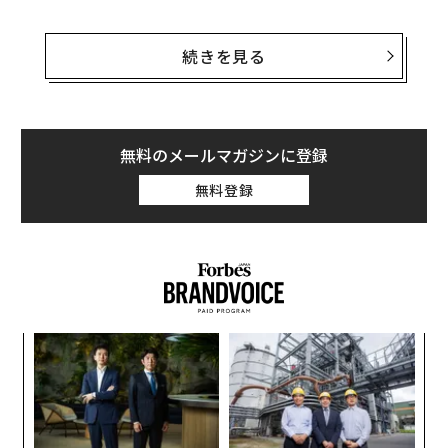
抗議の声をあげた従業員らはブルームバーグに寄稿した
書簡で「マイクロソフトは私たちが生み出したテクノロ
続きを見る
ジーを米軍に提供しようとしている。これは私たちが政
府による殺戮に手を貸すことになり、許しがたい事だ」
と述べた。
無料のメールマガジンに登録
「私たちは兵器を作ることに同意しておらず、この件で
無料登録
会社に説明を求めたい」と、匿名の従業員らは記述し
た。2月22日午後の時点で、この公開書簡には50名の社
員が署名を行っている。
「
─
ら
パ
技
無