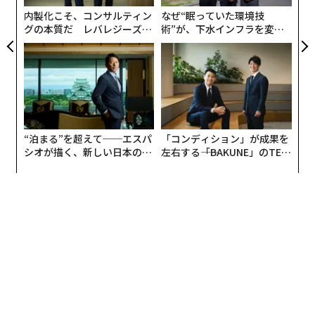
防
内製化こそ、コンサルティン
なぜ“眠っていた環境技
グの本質だ レバレジーズが
術”が、下水インフラを変え
実践する、次世代ファームの
たのか──産総研×月島JFE
全貌
アクアソリューションの10年
“泊まる”を超えて──エスパ
「コンディション」が成果を
シオが描く、新しい日本のラ
左右する――「BAKUNE」のTEN
グジュアリー（前編）
TIALが支える「挑戦者の明
日」