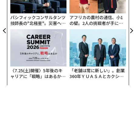
オ
ジ
パシフィックコンサルタンツ
アフリカの農村の通信、小1
技師長の"北極星"。災害への
の壁。2人の挑戦者が手にし
無力感を乗り越え見つけた、
た「次なる武器」
防災一筋20年の答え
〈7.25(土)開催〉5年後のキ
「老舗は常に新しい」。創業
ャリアに「戦略」はあるか。
360年ＹＵＡＳＡとカクシン
トップエグゼクティブのキャ
CEO田尻望が語る、AIを超え
リアに触れる1日│CAREER S
る人の価値
UMMIT 2026