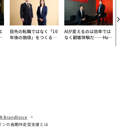
創に
QAI
エ
目先の転職ではなく「10
AIが変えるのは効率では
い
年後の価値」をつくる─
なく顧客体験だ──Hub
─アサインの長期伴走型
Spot Japanが語る「Gr
支援とは
ow Better」な組織のつ
くり方
N BrandVoice
インの長期伴走型支援とは