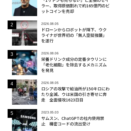
ラー、取得原価割れで約165億円のビ
ットコインを売却
2026.08.05
ドローンからロボットが降下、ウク
ライナが世界初の「無人空挺強襲」
を遂行
2026.08.06
栄養ドリンク成分の定番タウリンに
「老化細胞」を除去するメカニズム
を発見
2026.08.05
ロシアの攻撃で給油所が150キロにわ
たり全滅、ウは米国の引き寄せに奔
走 全面侵攻1623日目
2023.05.03
サムスン、ChatGPTの社内使用禁
止 機密コードの流出受け