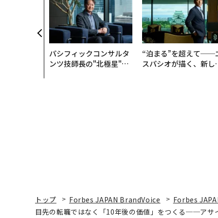
パシフィックコンサルタ
“泊まる”を超えて──
ンツ技師長の"北極星"。
スパシオが描く、新し
災害への無力感を乗り越
日本のラグジュアリー
え見つけた、防災一筋20
（前編）
年の答え
トップ
Forbes JAPAN BrandVoice
Forbes JAPA
目先の転職ではなく「10年後の価値」をつくる──アサ