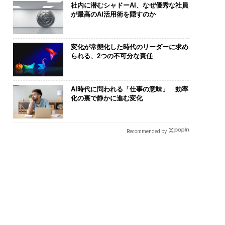
社内に潜むシャドーAI、なぜ優秀な社員
が最高のAI活用術を隠すのか
変化が常態化した時代のリーダーに求め
られる、2つの不可分な責任
AI時代に問われる「仕事の意味」 効率
化の裏で静かに進む変化
Recommended by
は個から始まり、共
「老舗は常に新しい」。
伝統を礎に、