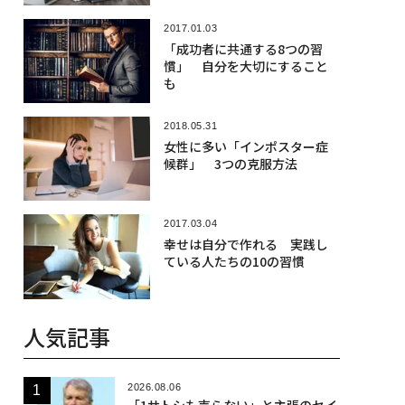
2017.01.03
「成功者に共通する8つの習
慣」 自分を大切にすること
も
2018.05.31
女性に多い「インポスター症
候群」 3つの克服方法
2017.03.04
幸せは自分で作れる 実践し
ている人たちの10の習慣
人気記事
2026.08.06
「1サトシも売らない」と主張のセイ