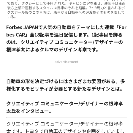
であり、タクシーとして使用さ れた。キャビンに客を乗せ、運転手は車両
後方上部で運転するスタイルは馬車のそれを踏襲。7〜9馬力と言われるボ
クスホール製のこの車両は、馬車から自動車への過渡期そのものを表して
いる。
Forbes JAPANで人気の自動車をテーマにした連載「For
bes CAR」全18記事を連日配信します。1記事目を飾る
のは、クリエイティブ コミュニケーター/デザイナーの
根津孝太によるクルマのデザイン考察です。
advertisement
自動車の形を決定づけるにはさまざまな要因がある。多
様化するモビリティが必要とする新たなデザインとは。
クリエイティブ コミュニケーター/デザイナーの根津孝
太氏をインタビュー。
クリエイティブ コミュニケーター/デザイナーの根津孝
太です。トヨタで自動車のデザインや企画をしていまし