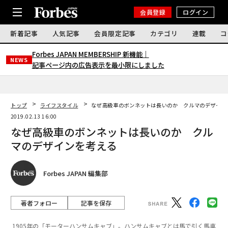
会員登録
ログイン
新着記事
人気記事
会員限定記事
カテゴリ
連載
コ
Forbes JAPAN MEMBERSHIP 新機能｜
NEWS
記事ページ内の広告表示を最小限にしました
トップ
ライフスタイル
なぜ高級車のボンネットは長いのか クルマのデザイ
2019.02.13 16:00
なぜ高級車のボンネットは長いのか クル
マのデザインを考える
Forbes JAPAN 編集部
著者フォロー
記事を保存
1905年の「モーターハンサムキャブ」。ハンサムキャブとは馬で引く馬車