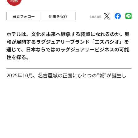
著者フォロー
記事を保存
ホテルは、文化を未来へ継承する装置になれるのか。興
和が展開するラグジュアリーブランド「エスパシオ」を
通じて、日本ならではのラグジュアリービジネスの可能
性を探る。
2025年10月、名古屋城の正面にひとつの“城”が誕生し
た。あの有名な金のシャチホコこそ冠してはいないが、
石組みの壁の上に、御殿風の建築が積み重ねられたさま
はまさに現代の城。長年、名古屋城を“金城”と呼び親し
んできた名古屋の人々も少なからず驚いたに違いない。
その“城”とは、「エスパシオ ナゴヤキャッスル」。大手
総合商社であり、医薬品・光学機器メーカーとしても知
られる興和が手がけたラグジュアリーホテルだ。