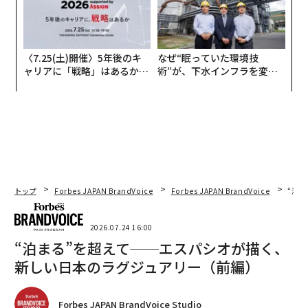
〈7.25(土)開催〉5年後のキ
なぜ“眠っていた環境技
ャリアに「戦略」はあるか。
術”が、下水インフラを変え
トップエグゼクティブのキャ
たのか──産総研×月島JFE
リアに触れる1日│CAREER S
アクアソリューションの10年
UMMIT 2026
トップ
Forbes JAPAN BrandVoice
Forbes JAPAN BrandVoice
“泊
2026.07.24 16:00
“泊まる”を超えて──エスパシオが描く、
新しい日本のラグジュアリー（前編）
Forbes JAPAN BrandVoice Studio