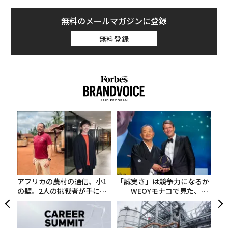
無料のメールマガジンに登録
無料登録
ンツ
「
への
3
た、
C
革
る
ク
た「
アフリカの農村の通信、小1
「誠実さ」は競争力になるか
の壁。2人の挑戦者が手にし
──WEOYモナコで見た、く
た「次なる武器」
ら寿司の経営哲学