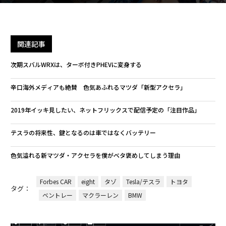
関連記事
次期スバルWRXは、ターボ付きPHEVに変身する
辛口海外メディアも絶賛 色気あふれるマツダ「新型アクセラ」
2019年イッキ見したい、ネットフリックスで配信予定の「注目作品」
テスラの将来性、鍵となるのは車ではなくバッテリー
色気溢れる新マツダ・アクセラを僕がベタ褒めしてしまう理由
Forbes CAR
eight
タゾ
Tesla/テスラ
トヨタ
タグ：
ベントレー
マクラーレン
BMW