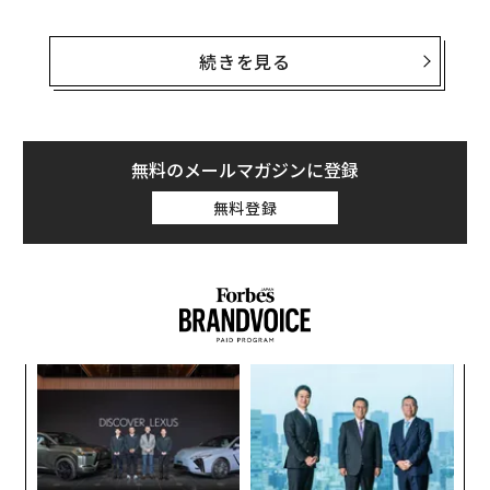
調査企業アドビ・アナリティクスによると、今年のブラ
ックフライデーの、Eコマース全体の売上は62億2000万
続きを見る
ドル（約7026億円）で、昨年から17％の伸びだった。
スマホからの売上の伸びは、消費者の買い物動向の変化
を示している。米国の小売業界ではBOPISという新たな
無料のメールマガジンに登録
キーワードが浮上している。これは、Buy Online Pick-u
無料登録
p In Store（オンラインで買ってリアル店舗で受けと
る）の頭文字をとったものだ。
編集＝上田裕資
義す
〜
むス
金
個
“
2026年9月号発売中
ェ
シ
グ