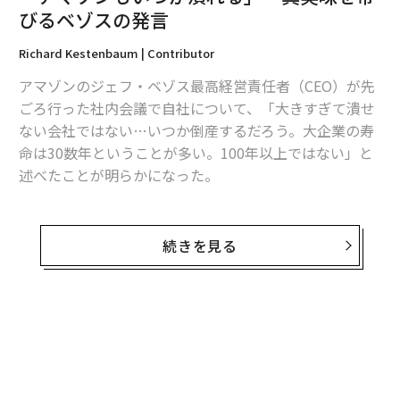
びるベゾスの発言
タグ：
ローム
コレクト
スマート
Richard Kestenbaum | Contributor
アマゾンのジェフ・ベゾス最高経営責任者（CEO）が先
advertisement
ごろ行った社内会議で自社について、「大きすぎて潰せ
ない会社ではない…いつか倒産するだろう。大企業の寿
命は30数年ということが多い。100年以上ではない」と
述べたことが明らかになった。
このベゾスの発言については、「正しい」と見るべき幾
つかの理由がある。ある投資家は、「小売業者は全て本
続きを見る
質的に、最終的には倒産することになっている」と指摘
している。皮肉な見解ではあるが、現実を反映した意見
だ。
小売業にはサイクルがある。ある1社が一度は人気を集
めたとしても、対応を誤ればビジネスは減速し、その企
業は最終的に姿を消すことになる。私たちはそうした例