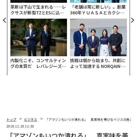
最新号の購入はこちらから
革新は下山で生まれる──レ
「老舗は常に新しい」。創業
クサスが新型TZとESに込め
360年ＹＵＡＳＡとカクシン
た「DISCOVER」の哲学
CEO田尻望が語る、AIを超え
る人の価値
メンバーシップに登録する
内製化こそ、コンサルティン
挑戦は個から始まり、共創に
関連記事
グの本質だ レバレジーズが
よって加速する NORQAIN JA
実践する、次世代ファームの
PAN 特別座談会
「アマゾンもいつか潰れる」 真実味を帯びるベゾスの発言
全貌
米国で高まるヨガと瞑想の人気、子供の実践者が特に増加
ネットで注文、店舗で受取 米小売にみる課題
ビジネスの限界はアートで超えられるのか？
トップ
ビジネス
「アマゾンもいつか潰れる」 真実味を帯びるベゾスの発言
2018.11.20 11:30
「アイスクリームを積んだ宇宙船」がISSに向けて打ち上げ
「アマゾンもいつか潰れる」 真実味を帯