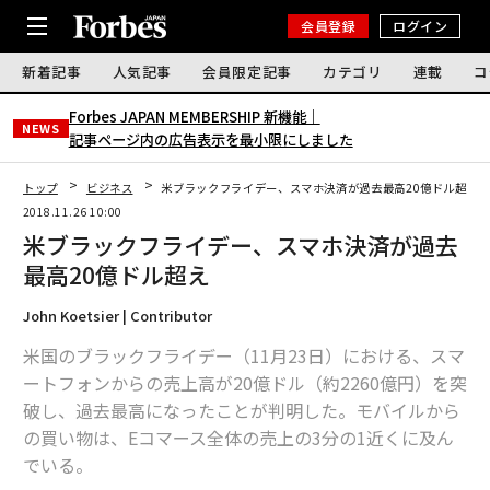
会員登録
ログイン
新着記事
人気記事
会員限定記事
カテゴリ
連載
コ
Forbes JAPAN MEMBERSHIP 新機能｜
NEWS
記事ページ内の広告表示を最小限にしました
トップ
ビジネス
米ブラックフライデー、スマホ決済が過去最高20億ドル超え
2018.11.26 10:00
米ブラックフライデー、スマホ決済が過去
最高20億ドル超え
John Koetsier | Contributor
米国のブラックフライデー（11月23日）における、スマ
ートフォンからの売上高が20億ドル（約2260億円）を突
破し、過去最高になったことが判明した。モバイルから
の買い物は、Eコマース全体の売上の3分の1近くに及ん
でいる。