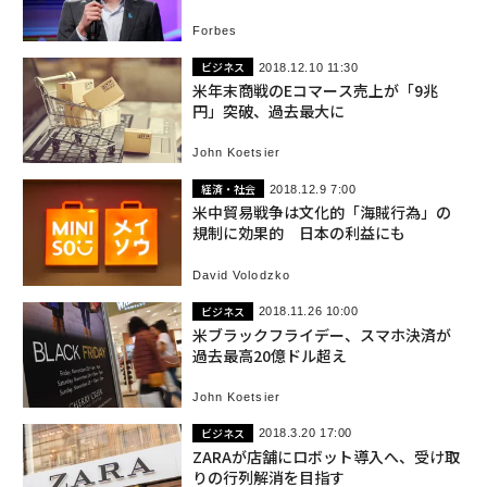
Forbes
ビジネス
2018.12.10 11:30
米年末商戦のEコマース売上が「9兆
円」突破、過去最大に
John Koetsier
経済・社会
2018.12.9 7:00
米中貿易戦争は文化的「海賊行為」の
規制に効果的 日本の利益にも
David Volodzko
ビジネス
2018.11.26 10:00
米ブラックフライデー、スマホ決済が
過去最高20億ドル超え
John Koetsier
ビジネス
2018.3.20 17:00
ZARAが店舗にロボット導入へ、受け取
りの行列解消を目指す