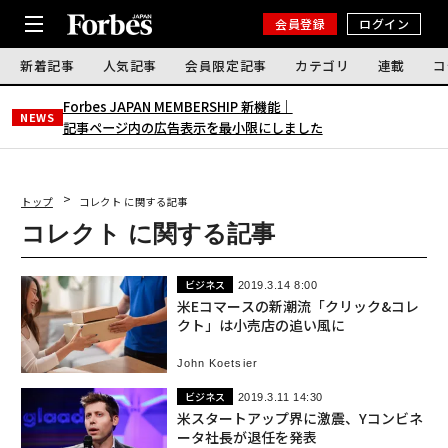
会員登録
ログイン
新着記事
人気記事
会員限定記事
カテゴリ
連載
コ
Forbes JAPAN MEMBERSHIP 新機能｜
NEWS
記事ページ内の広告表示を最小限にしました
トップ
コレクト に関する記事
コレクト に関する記事
ビジネス
2019.3.14 8:00
米Eコマースの新潮流「クリック&コレ
クト」は小売店の追い風に
John Koetsier
ビジネス
2019.3.11 14:30
米スタートアップ界に激震、Yコンビネ
ータ社長が退任を発表