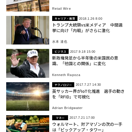
Retail Wire
キャリア・教育
2018.1.26 8:00
トランプ大統領vs米メディア 中間選
挙に向け「内戦」がさらに激化
水本 達也
ビジネス
2017.9.18 15:00
新政権発足から半年後の米国民の意
識、「他国との関係」に変化
Kenneth Rapoza
テクノロジー
2017.7.27 14:30
英サッカー界がIoT化推進 選手の動き
を「RFID」で可視化
Adrian Bridgwater
マネー
2017.7.21 17:00
ウォルマート、対アマゾンの次の一手
は「ピックアップ・タワー」