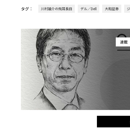
タグ：
川村雄介の飛耳長目
デル／Dell
大和証券
連載