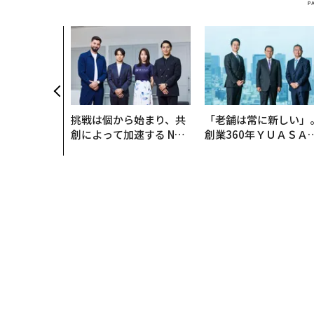
挑戦は個から始まり、共
「老舗は常に新しい」
創によって加速する NOR
創業360年ＹＵＡＳＡ
QAIN JAPAN 特別座談会
カクシンCEO田尻望が
る、AIを超える人の価