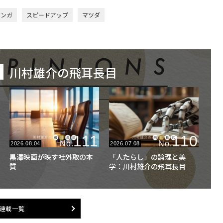
ジンガ
スピードアップ
マツダ
川村雄介の飛耳長目
111
110
No.
No.
2026.08.04
2026.07.08
黒澤映画が映す社外取の本
「人たらし」の論理と美
質
学：川村雄介の飛耳長目
連載一覧