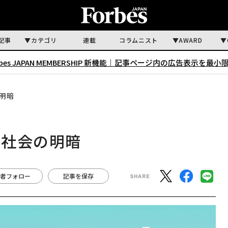
記事
カテゴリ
連載
コラムニスト
AWARD
rbes JAPAN MEMBERSHIP 新機能｜
記事ページ内の広告表示を最小
明暗
際社会の明暗
者フォロー
記事を保存