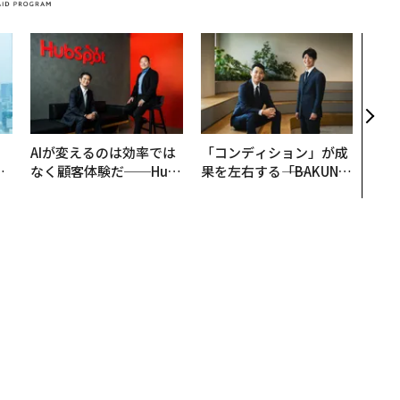
“泊
パシ
本の
編）
。
AIが変えるのは効率では
「コンディション」が成
と
なく顧客体験だ──Hub
果を左右する――「BAKUN
語
Spot Japanが語る「Gr
E」のTENTIALが支える
値
ow Better」な組織のつ
「挑戦者の明日」
くり方