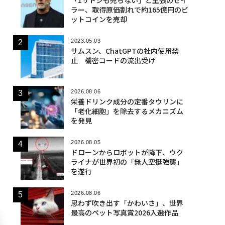
ラー、取得原価割れで約165億円のビ
ットコインを売却
2023.05.03
サムスン、ChatGPTの社内使用禁
止 機密コードの流出受け
2026.08.06
栄養ドリンク成分の定番タウリンに
「老化細胞」を除去するメカニズム
を発見
2026.08.05
ドローンからロボットが降下、ウク
ライナが世界初の「無人空挺強襲」
を遂行
2026.08.06
思わず吹き出す「かわいさ」、世界
最高のペット写真賞2026入選作品