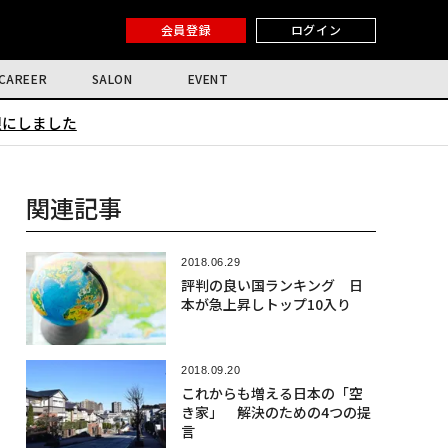
会員登録
ログイン
CAREER
SALON
EVENT
限にしました
関連記事
2018.06.29
評判の良い国ランキング 日
本が急上昇しトップ10入り
2018.09.20
これからも増える日本の「空
き家」 解決のための4つの提
言