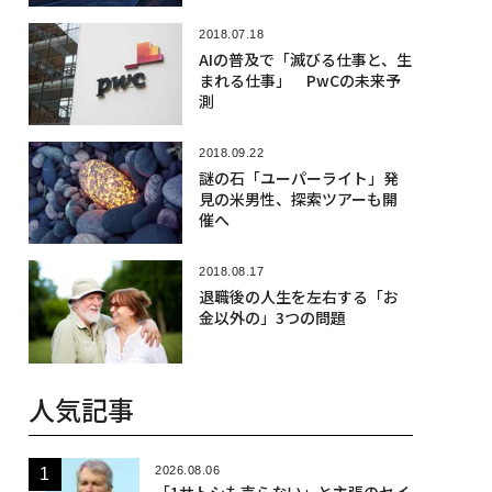
2018.07.18
AIの普及で「滅びる仕事と、生
まれる仕事」 PwCの未来予
測
2018.09.22
謎の石「ユーパーライト」発
見の米男性、探索ツアーも開
催へ
2018.08.17
退職後の人生を左右する「お
金以外の」3つの問題
人気記事
2026.08.06
「1サトシも売らない」と主張のセイ