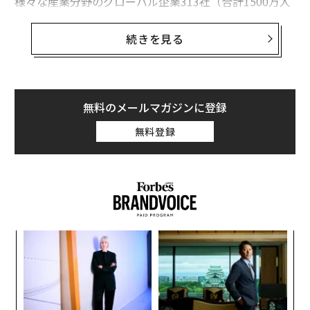
様々な産業分野のグローバル企業313社（合計1500万人
以上の被雇用者）にアンケートを実施。経営幹部や人事
トップの見方を分析している。
続きを見る
2022年までに7500万人の雇用が失われる一方、新たに1
億3300万人分の雇用創出が見込める。つまり、全体とし
てはテクノロジーの進歩が引き起こす雇用喪失よりも雇
無料のメールマガジンに登録
用創出の恩恵の方が大きいとの楽観的な見方で、一般的
無料登録
な「AIやロボットが人々の仕事を奪う」との悲観論を覆
す結果となった。
ただし、労働者が安泰なわけではない。2022年までに仕
事に必要となるスキルセットが大幅に変わるため、労働
者の54%以上は顕著なスキルアップや技能再教育などの
ナ併
“
「リ・スキリング」が必要に。雇用形態も大幅に変わる
k」
オ
見込みで、企業の正社員が50%減る一方で、特別契約者
ック
ジ
パ
が48%増えるという。全体量として仕事は増えても、適
由
技
切なスキルがない労働者にとって、未来の仕事探しは非
無