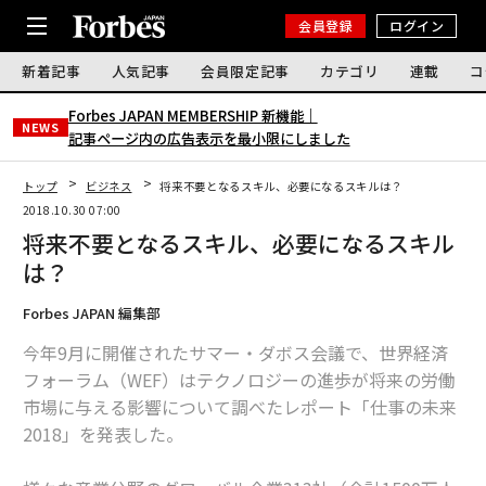
会員登録
ログイン
新着記事
人気記事
会員限定記事
カテゴリ
連載
コ
Forbes JAPAN MEMBERSHIP 新機能｜
NEWS
記事ページ内の広告表示を最小限にしました
トップ
ビジネス
将来不要となるスキル、必要になるスキルは？
2018.10.30 07:00
将来不要となるスキル、必要になるスキル
は？
Forbes JAPAN 編集部
今年9月に開催されたサマー・ダボス会議で、世界経済
フォーラム（WEF）はテクノロジーの進歩が将来の労働
市場に与える影響について調べたレポート「仕事の未来
2018」を発表した。