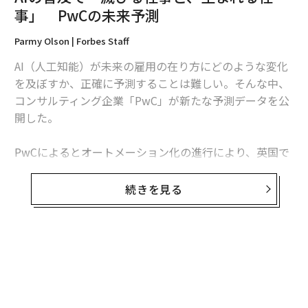
ブ・リスニング」「人材管理」「品質管理と安全意識」
事」 PwCの未来予測
「コーディネーションと時間管理」「視覚、聴覚、スピ
ーチ能力」「テクノロジーの利用、モニタリング、コン
Parmy Olson | Forbes Staff
トロール」などのスキルだという。
AI（人工知能）が未来の雇用の在り方にどのような変化
を及ぼすか、正確に予測することは難しい。そんな中、
次ページ ＞
いつまでに再教育するべきか
コンサルティング企業「PwC」が新たな予測データを公
開した。
1
2
PwCによるとオートメーション化の進行により、英国で
は2037年までに700万人分の仕事が消滅するという。一
文＝成相通子
方でロボット化やマシンラーニング技術の活用で、今後
続きを見る
の20年間で生産性は年率2％のペースで向上し、ほぼ同
数の720万人の雇用が新たに創出されるという。
2026年9月号発売中
新たに創出される仕事の大半は、ロボットの製造やAIソ
最新号の購入はこちらから
フトのプログラミングに関わるものではない。「これら
の仕事の比率は全雇用の5％程度にとどまる」とPwCの
チーフエコノミストのJohn Hawksworthは述べている。