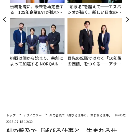
常に困難になりそうだ。
防
伝統を礎に、未来を再定義す
“泊まる”を超えて──エスパ
る 125年企業BATが挑むス
シオが描く、新しい日本のラ
2022年、不要になるスキルは？
モークレスな未来
グジュアリー（前編）
レポートでは、2022年に労働市場でトレンドになるスキ
ルと、反対に求められなくなるスキルを10ずつまとめて
いる。トレンドになるスキルは、「分析的思考法とイノ
ベーション」「アクティブ・ラーニングとラーニング戦
挑戦は個から始まり、共創に
目先の転職ではなく「10年後
略」「創造性、独自性とイニシアチブ」「テクノロジー
よって加速する NORQAIN JA
の価値」をつくる──アサイ
デザインとプログラミング」「批判的思考法と分析」
PAN 特別座談会
ンの長期伴走型支援とは
「複雑な問題解決」「リーダーシップと社会的影響」
「感情知能」「推論、問題解決、理想化」「システム分
析、評価」。
逆に、企業の評価が低くなりそうなのは、「手先の器用
さ、我慢強さや正確性」「記憶力や言語・聴覚および空
トップ
テクノロジー
AIの普及で「滅びる仕事と、生まれる仕事」 PwCの未来
間的能力」「財務や原材料のマネジメント能力」「テク
2018.07.18 12:30
ノロジーの導入・保持」「読解、記述、計算やアクティ
AIの普及で「滅びる仕事と、生まれる仕