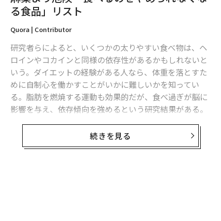
編集＝木内涼子
る食品」リスト
Quora | Contributor
2026年9月号発売中
研究者らによると、いくつかの太りやすい食べ物は、ヘ
ロインやコカインと同様の依存性があるかもしれないと
いう。ダイエットの経験がある人なら、体重を落とすた
最新号の購入はこちらから
めに自制心を働かすことがいかに難しいかを知ってい
る。脂肪を燃焼する運動も効果的だが、食べ過ぎが脳に
メンバーシップに登録する
影響を与え、依存傾向を強めるという研究結果がある。
高脂肪、高カロリーの食べ物は、麻薬的な快楽を生み出
続きを見る
す。お腹がいっぱいでも、食べ続けてしまう。そして、
体重がどんどん増えていく。それはどのような食べ物な
関連記事
のだろうか。一般的に砂糖が大量に含まれた高脂肪、高
麻薬より危険「食べるのをやめられなくなる食品」リスト
カロリーの加工食品は依存性の高い食べ物の上位に挙げ
られる。例えば以下のような食品だ。
女性に多い「インポスター症候群」 3つの克服方法
ピザ