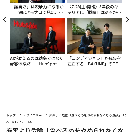
「誠実さ」は競争力になるか
〈7.25(土)開催〉5年後のキ
──WEOYモナコで見た、く
ャリアに「戦略」はあるか。
ら寿司の経営哲学
トップエグゼクティブのキャ
リアに触れる1日│CAREER S
UMMIT 2026
AIが変えるのは効率ではなく
「コンディション」が成果を
顧客体験だ──HubSpot Ja
左右する――「BAKUNE」のTEN
panが語る「Grow Better」
TIALが支える「挑戦者の明
な組織のつくり方
日」
トップ
テクノロジー
麻薬より危険「食べるのをやめられなくなる食品」リスト
2016.12.30 11:00
麻薬より危険「食べるのをやめられなくな