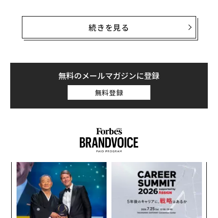
デンマークのコペンハーゲン大学、ドイツのウルム大学
とコブレンツ・ランダウ大学のチームがジャーナル「サ
続きを見る
イコロジカル・レビュー」に発表した研究結果によれ
ば、ダークなパーソナリティとしては9つを特定するこ
とができる。そして、それらは全て互いに関連し合って
いると考えられる。
無料のメールマガジンに登録
無料登録
つまり、以下のとおりに定義されるパーソナリティの中
に一つでも該当するものがあれば、その人はその他の邪
悪さも併せ持っている可能性が高いということだ。
ナ併
内
k」
グ
ック
実
“
由
全
シ
グ