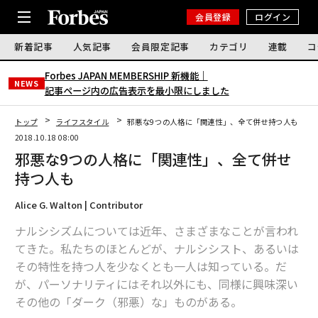
会員登録
ログイン
新着記事
人気記事
会員限定記事
カテゴリ
連載
コ
Forbes JAPAN MEMBERSHIP 新機能｜
NEWS
記事ページ内の広告表示を最小限にしました
トップ
ライフスタイル
邪悪な9つの人格に「関連性」、全て併せ持つ人も
2018.10.18 08:00
邪悪な9つの人格に「関連性」、全て併せ
持つ人も
Alice G. Walton | Contributor
ナルシシズムについては近年、さまざまなことが言われ
てきた。私たちのほとんどが、ナルシシスト、あるいは
その特性を持つ人を少なくとも一人は知っている。だ
が、パーソナリティにはそれ以外にも、同様に興味深い
その他の「ダーク（邪悪）な」ものがある。