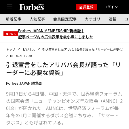
会員登録
ログイン
新着記事
人気記事
会員限定記事
カテゴリ
連載
コ
Forbes JAPAN MEMBERSHIP 新機能｜
NEWS
記事ページ内の広告表示を最小限にしました
トップ
ビジネス
引退宣言をしたアリババ会長が語った「リーダーに必要な資質
2018.10.21 12:30
引退宣言をしたアリババ会長が語った「リ
ーダーに必要な資質」
Forbes JAPAN 編集部
9月17日から4日間、中国・天津で、世界経済フォーラム
の国際会議「ニューチャンピオンズ年次総会（AMNC）2
018」が開かれた。AMNCは、世界経済フォーラムが毎
年冬の1月に開催するダボス会議にちなみ、「サマー・
ダボス」とも呼ばれている。