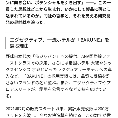
ンに向き合い、ポテンシャルを引き出す」——。この一
貫した思想はどこから生まれ、いかにして製品に落とし
込まれているのか。同社の哲学と、それを支える研究開
発の最前線を追った。
エグゼクティブ、一流ホテルが「BAKUNE」を
選ぶ理由
野球日本代表「侍ジャパン」への提供、ANA国際線ファ
ーストクラスでの採用、さらには帝国ホテル 大阪やシッ
クスセンシズ 京都といったラグジュアリーホテルへの導
入など、「BAKUNE」の採用実績には、品質に妥協を許
さないブランドの名が並ぶ。また、エグゼクティブやプ
ロアスリートが、愛用を公言するなど支持を広げてい
る。
2021年2月の販売スタート以来、累計販売枚数は200万
セットを突破し、今なお快進撃を続ける。この数字が意