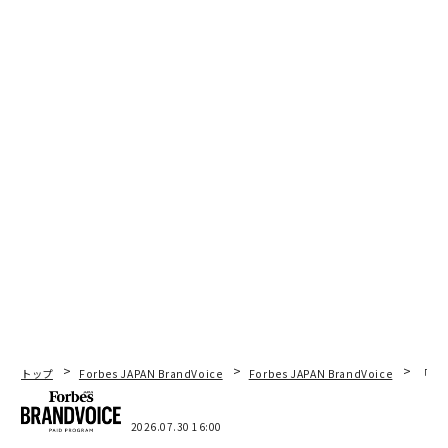
トップ
Forbes JAPAN BrandVoice
Forbes JAPAN BrandVoice
「コン
2026.07.30 16:00