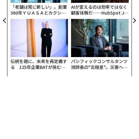
だからだ。
「老舗は常に新しい」。創業
AIが変えるのは効率ではなく
360年ＹＵＡＳＡとカクシン
顧客体験だ──HubSpot Ja
心ない噂のなかには、マーが多額のキャッシュを国外に
CEO田尻望が語る、AIを超え
panが語る「Grow Better」
持ち出す、というものまであった。彼はそれらについ
る人の価値
な組織のつくり方
て、「悲しく思うし、フラストレーションもあるけれ
ど、挑戦する人々はゴシップの海を泳ぐ方法を学び、生
き残らないといけないんだ」と肩をすくめた。
伝統を礎に、未来を再定義す
パシフィックコンサルタンツ
また、マーの周囲も「突然の引退」にかなり混乱したよ
る 125年企業BATが挑むス
技師長の"北極星"。災害への
うだ。しかし、彼にとって、今回のことは突然の話では
モークレスな未来
無力感を乗り越え見つけた、
なかった。いまから24年前、事業を始めるために30歳で
防災一筋20年の答え
故郷の大学の英語教師を退職したマーは、「10年後に自
分は大学に戻る」と決めていたのだ。
なぜ「引退」したのか？
それにしても、自らが創業したアリババグループが世界
最大級の企業に成長したいま、引退に迷いはなかったの