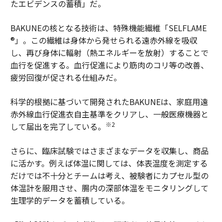
たエビデンスの蓄積」だ。
BAKUNEの核となる技術は、特殊機能繊維「SELFLAME
®」。この繊維は身体から発せられる遠赤外線を吸収
し、再び身体に輻射（熱エネルギーを放射）することで
血行を促進する。血行促進により筋肉のコリ等の改善、
疲労回復が促される仕組みだ。
科学的根拠に基づいて開発されたBAKUNEは、家庭用遠
赤外線血行促進衣自主基準をクリアし、一般医療機器と
※2
して届出を完了している。
さらに、臨床試験ではさまざまなデータを収集し、商品
に活かす。例えば体温に関しては、体表温度を測定する
だけでは不十分とチームは考え、被験者にカプセル型の
体温計を服用させ、腸内の深部体温をモニタリングして
生理学的データを蓄積している。