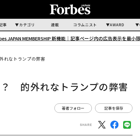
記事
カテゴリ
連載
コラムニスト
AWARD
rbes JAPAN MEMBERSHIP 新機能｜
記事ページ内の広告表示を最小
外れなトランプの弊害
因？ 的外れなトランプの弊害
著者フォロー
記事を保存