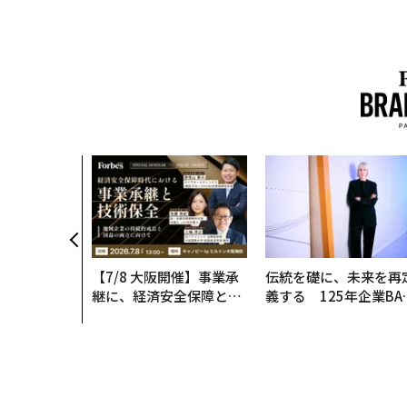
【7/8 大阪開催】事業承
伝統を礎に、未来を再
継に、経済安全保障とい
義する 125年企業BA
う視点が加わるとき──
が挑むスモークレスな
経営者が問われる新たな
来
判断軸