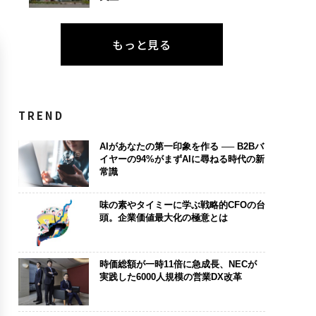
もっと見る
TREND
AIがあなたの第一印象を作る ── B2Bバ
イヤーの94%がまずAIに尋ねる時代の新
常識
味の素やタイミーに学ぶ戦略的CFOの台
頭。企業価値最大化の極意とは
時価総額が一時11倍に急成長、NECが
実践した6000人規模の営業DX改革