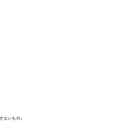
きないもの」
コピーできないもの」
著者フォロー
記事を保存