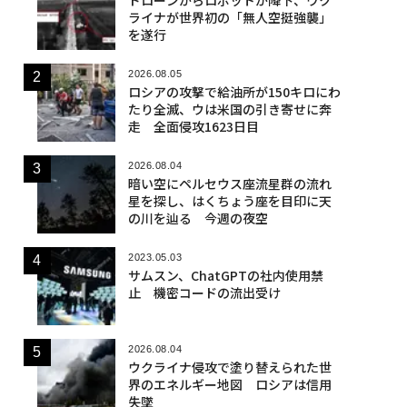
ライナが世界初の「無人空挺強襲」
を遂行
2026.08.05
ロシアの攻撃で給油所が150キロにわ
たり全滅、ウは米国の引き寄せに奔
走 全面侵攻1623日目
2026.08.04
暗い空にペルセウス座流星群の流れ
星を探し、はくちょう座を目印に天
の川を辿る 今週の夜空
2023.05.03
サムスン、ChatGPTの社内使用禁
止 機密コードの流出受け
2026.08.04
ウクライナ侵攻で塗り替えられた世
界のエネルギー地図 ロシアは信用
失墜