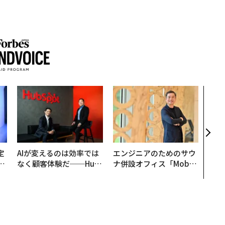
アフ
小1
手に
定
AIが変えるのは効率では
エンジニアのためのサウ
T
なく顧客体験だ──Hub
ナ併設オフィス「Mobiu
未
Spot Japanが語る「Gr
s Park」がオープン──
ow Better」な組織のつ
タマディックが健康経営
くり方
を徹底する理由