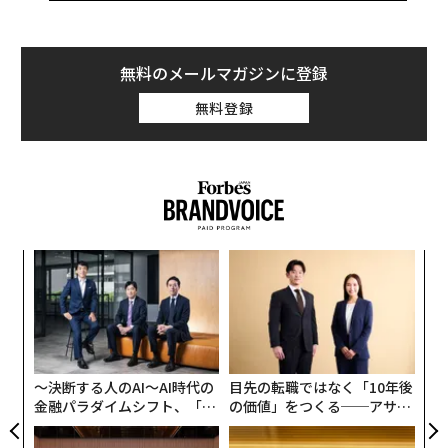
に、米国では自由市場が民間の財・サービスを、政府が
国民のための条件の平等を作り出している。
無料のメールマガジンに登録
米政府は国民の人権と経済の自由を保護する。米国民が
無料登録
自らをどのように見るかにかかわらず、国民は全て、自
由市場がもたらした経済的な機会と、公正で効率的、か
つ透明な政府がもたらした生活の質を享受している。こ
うしたことが、米国に革新と繁栄の好循環のようなもの
をもたらしてきた。
な
術
た
ア
ア
の
た
〜決断する人のAI〜AI時代の
目先の転職ではなく「10年後
金融パラダイムシフト、「超
の価値」をつくる──アサイ
個別化」の核心 【MUFG×ウ
ンの長期伴走型支援とは
ェルスナビ×PwC】