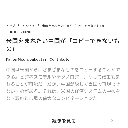
トップ
ビジネス
米国をまねたい中国が「コピーできないもの」
2018.07.12 08:00
米国をまねたい中国が「コピーできないも
の」
Panos Mourdoukoutas | Contributor
中国は米国から、さまざまなものをコピーすることがで
きる。ビジネスモデルやテクノロジー、そして政策もま
ねることが可能だ。だが、中国が決して自国で再現でき
ないものがある。それは、米国の経済システムの中核を
なす政府と市場の偉大なコンビネーションだ。
米国は“理想的”ではないとしても、政府と自由市場の素
晴らしい組み合わせを生み出し、維持してきた。フラン
続きを見る
スの政治思想家アレクシ・ド・トクヴィルが記したよう