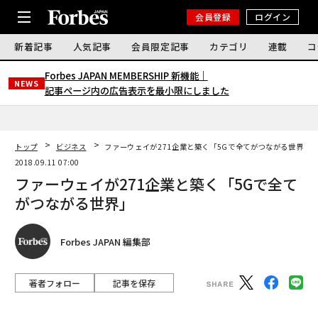
会員登録
ログイン
新着記事
人気記事
会員限定記事
カテゴリ
連載
コ
Forbes JAPAN MEMBERSHIP 新機能｜
NEWS
記事ページ内の広告表示を最小限にしました
トップ
ビジネス
ファーウェイが271企業と築く「5Gで全てがつながる世界」
2018.09.11 07:00
ファーウェイが271企業と築く「5Gで全て
がつながる世界」
Forbes JAPAN 編集部
著者フォロー
記事を保存