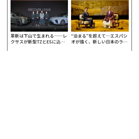
革新は下山で生まれる──レ
“泊まる”を超えて─エスパシ
クサスが新型TZとESに込め
オが描く、新しい日本のラグ
た「DISCOVER」の哲学
ジュアリー（中編）
編集＝木内涼子