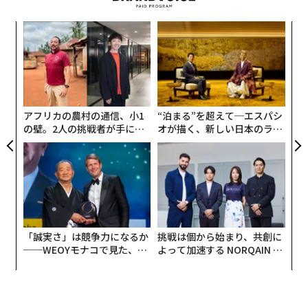
〜
織
う
「
T
3
C
る
アフリカの農村の通信、小1
“泊まる”を超えて─エスパシ
の壁。2人の挑戦者が手にし
オが描く、新しい日本のラグ
た「次なる武器」
ジュアリー（中編）
「誠実さ」は競争力になるか
挑戦は個から始まり、共創に
──WEOYモナコで見た、く
よって加速する NORQAIN JA
ら寿司の経営哲学
PAN 特別座談会