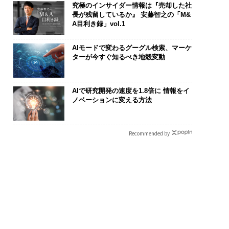
究極のインサイダー情報は『売却した社
長が残留しているか』 安藤智之の「M&
A目利き録」vol.1
AIモードで変わるグーグル検索、マーケ
ターが今すぐ知るべき地殻変動
AIで研究開発の速度を1.8倍に 情報をイ
ノベーションに変える方法
Recommended by