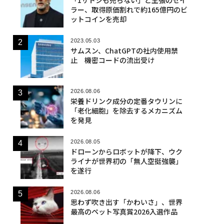
ラー、取得原価割れで約165億円のビ
ットコインを売却
2023.05.03
サムスン、ChatGPTの社内使用禁
止 機密コードの流出受け
2026.08.06
栄養ドリンク成分の定番タウリンに
「老化細胞」を除去するメカニズム
を発見
2026.08.05
ドローンからロボットが降下、ウク
ライナが世界初の「無人空挺強襲」
を遂行
2026.08.06
思わず吹き出す「かわいさ」、世界
最高のペット写真賞2026入選作品