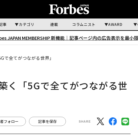
記事
カテゴリ
連載
コラムニスト
AWARD
rbes JAPAN MEMBERSHIP 新機能｜
記事ページ内の広告表示を最小
5Gで全てがつながる世界」
と築く「5Gで全てがつながる世
者フォロー
記事を保存