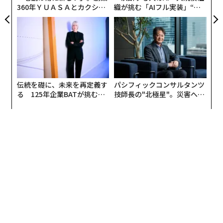
360年ＹＵＡＳＡとカクシン
織が挑む「AIフル実装」“使
CEO田尻望が語る、AIを超え
う”企業から“動く”企業へ【N
る人の価値
TTドコモビジネス×PwC】
伝統を礎に、未来を再定義す
パシフィックコンサルタンツ
る 125年企業BATが挑むス
技師長の"北極星"。災害への
モークレスな未来
無力感を乗り越え見つけた、
防災一筋20年の答え
編集＝遠藤宗生
2026年9月号発売中