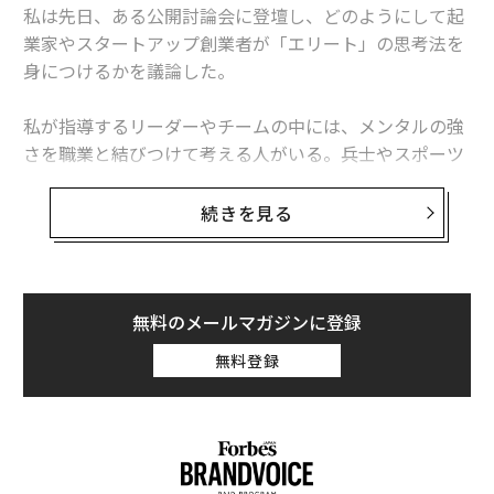
私は先日、ある公開討論会に登壇し、どのようにして起
業家やスタートアップ創業者が「エリート」の思考法を
身につけるかを議論した。
私が指導するリーダーやチームの中には、メンタルの強
さを職業と結びつけて考える人がいる。兵士やスポーツ
選手など精神の強さが必要とされる人と、その他の人に
二分しているのだ。
続きを見る
しかし、スポーツ系のイベントは短期的だ。五輪の短距
離走であれば10秒、全米プロフットボールリーグ（NF
L）であれば60分が試合時間だが、米国企業の「試合」
無料のメールマガジンに登録
は少なくとも1日8時間だ。起業家はその倍かもしれな
無料登録
い。業界にかかわらず、プレッシャーの中で自分を制御
して考え、問題を解決し、耐える能力が必要だ。