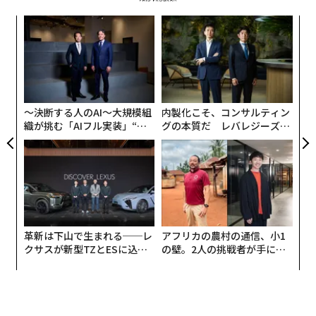
な
術
た
パ
ア
技
無
防
〜決断する人のAI〜大規模組
内製化こそ、コンサルティン
織が挑む「AIフル実装」“使
グの本質だ レバレジーズが
う”企業から“動く”企業へ【N
実践する、次世代ファームの
TTドコモビジネス×PwC】
全貌
革新は下山で生まれる──レ
アフリカの農村の通信、小1
クサスが新型TZとESに込め
の壁。2人の挑戦者が手にし
た「DISCOVER」の哲学
た「次なる武器」