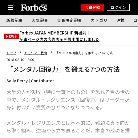
会員登録
ログイン
新着記事
人気記事
会員限定記事
カテゴリ
連載
コ
Forbes JAPAN MEMBERSHIP 新機能｜
NEWS
記事ページ内の広告表示を最小限にしました
トップ
キャリア・教育
「メンタル回復力」を鍛える7つの方法
2018.08.10 12:00
「メンタル回復力」を鍛える7つの方法
Sally Percy | Contributor
大半の人が失敗（特に仕事上のもの）を恐れる今の世の
中で、メンタル・レジリエンス（回復力）はリーダーが
身に付けたい資質のひとつとなりつつある。
メンタル・レジリエンスとは基本的に、難題に真っ向か
ら取り組み、逆境から立ち直ることだ。本当の成功を掴