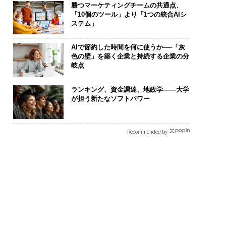
勝つマーケティングチームの共通点、
「10個のツール」より「1つの統合AIシ
ステム」
AIで節約した時間を何に使うか──「灰
色の壁」を築く企業と持続する企業の分
岐点
ランキング、資金調達、地政学——大学
が担う新たなソフトパワー
Recommended by