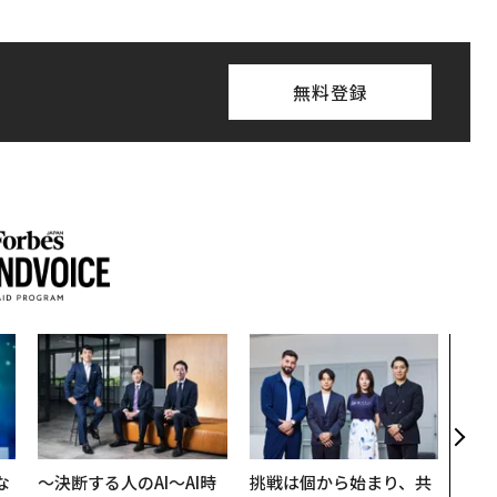
無料登録
〜決
模組
装」
く”
ビジ
な
〜決断する人のAI〜AI時
挑戦は個から始まり、共