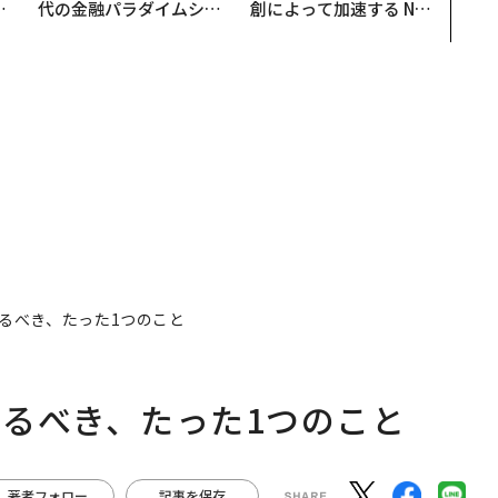
で
代の金融パラダイムシフ
創によって加速する NOR
哲
ト、「超個別化」の核心
QAIN JAPAN 特別座談会
【MUFG×ウェルスナビ
×PwC】
るべき、たった1つのこと
るべき、たった1つのこと
著者フォロー
記事を保存