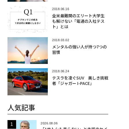
2018.06.16
全米最難関のエリート大学生
も解けない「電通の入社テス
ト」とは
2018.03.02
メンタルの強い人が持つ7つの
習慣
2018.06.24
テスラを凌ぐSUV 美しき挑戦
者「ジャガー I-PACE」
人気記事
2026.08.06
「1サトシも売らない」と主張のセイ