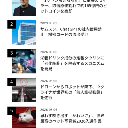
ラー、取得原価割れで約165億円のビ
ットコインを売却
2023.05.03
サムスン、ChatGPTの社内使用禁
止 機密コードの流出受け
2026.08.06
栄養ドリンク成分の定番タウリンに
「老化細胞」を除去するメカニズム
を発見
2026.08.05
ドローンからロボットが降下、ウク
ライナが世界初の「無人空挺強襲」
を遂行
2026.08.06
思わず吹き出す「かわいさ」、世界
最高のペット写真賞2026入選作品