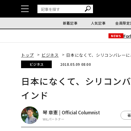
新着記事
人気記事
会員限定
Fo
NEWS
トップ
ビジネス
日本になくて、シリコンバレーにあ
ビジネス
2018.05.09 08:00
日本になくて、シリコンバレ
インド
琴 章憲 | Official Columnist
著
WiLパートナー