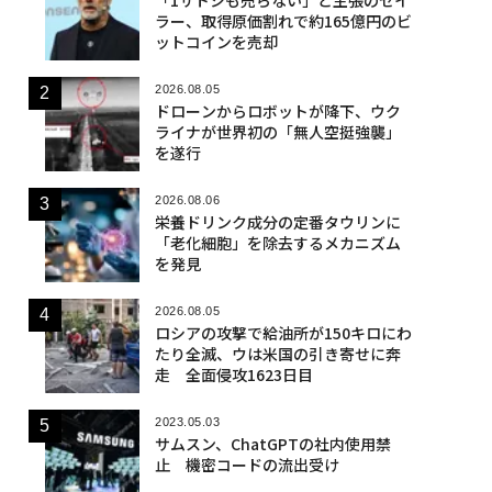
ラー、取得原価割れで約165億円のビ
ットコインを売却
2026.08.05
ドローンからロボットが降下、ウク
ライナが世界初の「無人空挺強襲」
を遂行
2026.08.06
栄養ドリンク成分の定番タウリンに
「老化細胞」を除去するメカニズム
を発見
2026.08.05
ロシアの攻撃で給油所が150キロにわ
たり全滅、ウは米国の引き寄せに奔
走 全面侵攻1623日目
2023.05.03
サムスン、ChatGPTの社内使用禁
止 機密コードの流出受け