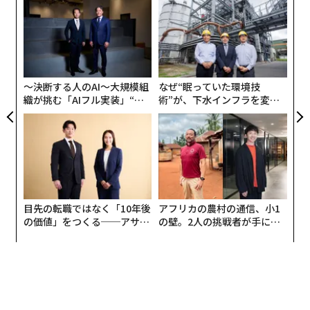
義す
A
むス
顧客
pa
「
な
左右
T
日
〜決断する人のAI〜大規模組
なぜ“眠っていた環境技
織が挑む「AIフル実装」“使
術”が、下水インフラを変え
う”企業から“動く”企業へ【N
たのか──産総研×月島JFE
TTドコモビジネス×PwC】
アクアソリューションの10年
目先の転職ではなく「10年後
アフリカの農村の通信、小1
の価値」をつくる──アサイ
の壁。2人の挑戦者が手にし
ンの長期伴走型支援とは
た「次なる武器」