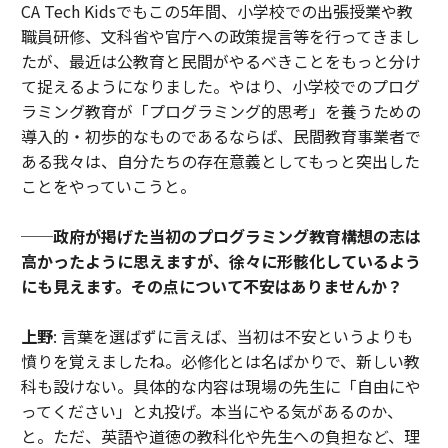
CA Tech Kidsでもこの5年間、小学校での出張授業や教
職員研修、文科省や官庁への政策提言等を行ってきまし
たが、最近は公教育と民間がやるべきことをもっと分け
て捉えるようになりました。やはり、小学校でのプログ
ラミング教育が「プログラミング的思考」を養うための
導入的・初歩的なものであるならば、民間教育事業者で
ある我々は、自分たちの存在意義としてもっと突出した
ことをやっていこうと。
──政府が掲げた当初のプログラミング教育構想の志は
高かったように思えますが、徐々に形骸化しているよう
にも見えます。その点について不安はありませんか？
上野
: 言葉を選ばずに言えば、当初は不安というよりも
憤りを覚えましたね。必修化とは名ばかりで、新しい教
科も設けない。具体的な内容は現場の先生に「自由にや
ってください」と丸投げ。本当にやる気があるのか、
と。ただ、英語や道徳の教科化や先生への負担など、理