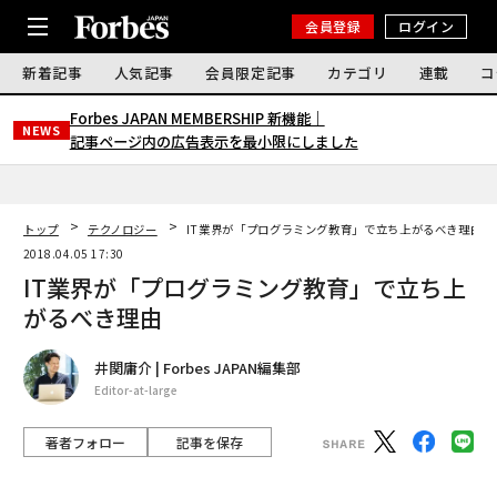
会員登録
ログイン
新着記事
人気記事
会員限定記事
カテゴリ
連載
コ
Forbes JAPAN MEMBERSHIP 新機能｜
NEWS
記事ページ内の広告表示を最小限にしました
トップ
テクノロジー
IT業界が「プログラミング教育」で立ち上がるべき理由
2018.04.05 17:30
IT業界が「プログラミング教育」で立ち上
がるべき理由
井関庸介 | Forbes JAPAN編集部
Editor-at-large
著者フォロー
記事を保存