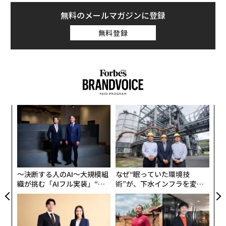
無料のメールマガジンに登録
無料登録
義す
A
むス
顧客
pa
「
な
左右
T
日
〜決断する人のAI〜大規模組
なぜ“眠っていた環境技
織が挑む「AIフル実装」“使
術”が、下水インフラを変え
う”企業から“動く”企業へ【N
たのか──産総研×月島JFE
TTドコモビジネス×PwC】
アクアソリューションの10年