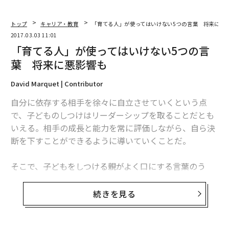
トップ
キャリア・教育
「育てる人」が使ってはいけない5つの言葉 将来に悪
2017.03.03 11:01
「育てる人」が使ってはいけない5つの言
葉 将来に悪影響も
David Marquet | Contributor
自分に依存する相手を徐々に自立させていくという点
で、子どものしつけはリーダーシップを取ることだとも
いえる。相手の成長と能力を常に評価しながら、自ら決
断を下すことができるように導いていくことだ。
そこで、子どもをしつける親がよく口にする言葉のう
ち、将来に重大な悪影響を及ぼす可能性がある5つを紹
介する。
続きを見る
1. 「本当に賢い子だね」