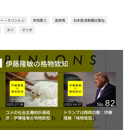
リー・クリントン
安倍晋三
高野真
日本経済新聞出版社
タゾ
マツダ
伊藤隆敏の格物致知
83
82
No.
No.
2025.07.08
2025.04.07
コメの社会主義的計画経
トランプは西欧の敵：伊藤
済：伊藤隆敏の格物致知
隆敏「格物致知」