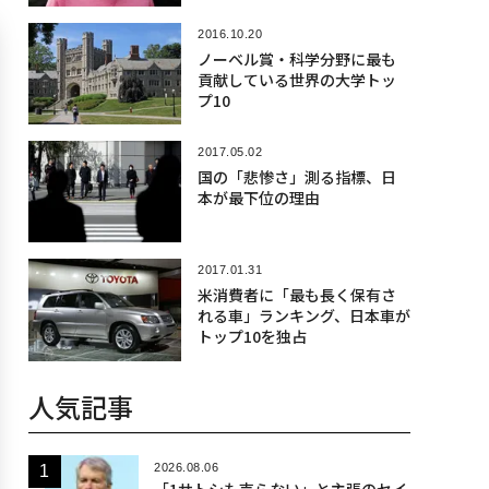
2016.10.20
ノーベル賞・科学分野に最も
貢献している世界の大学トッ
プ10
2017.05.02
国の「悲惨さ」測る指標、日
本が最下位の理由
2017.01.31
米消費者に「最も長く保有さ
れる車」ランキング、日本車が
トップ10を独占
人気記事
2026.08.06
「1サトシも売らない」と主張のセイ