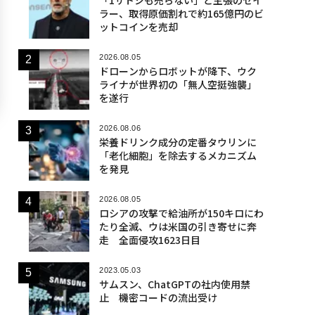
ラー、取得原価割れで約165億円のビ
ットコインを売却
2026.08.05
ドローンからロボットが降下、ウク
ライナが世界初の「無人空挺強襲」
を遂行
2026.08.06
栄養ドリンク成分の定番タウリンに
「老化細胞」を除去するメカニズム
を発見
2026.08.05
ロシアの攻撃で給油所が150キロにわ
たり全滅、ウは米国の引き寄せに奔
走 全面侵攻1623日目
2023.05.03
サムスン、ChatGPTの社内使用禁
止 機密コードの流出受け