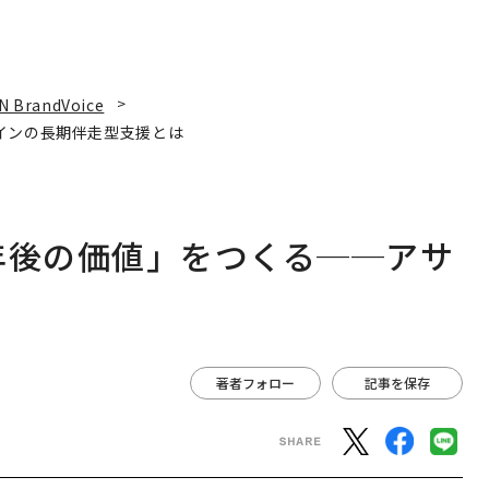
N BrandVoice
インの長期伴走型支援とは
年後の価値」をつくる──アサ
は
著者フォロー
記事を保存