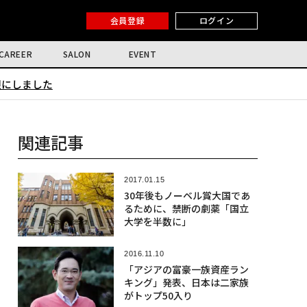
会員登録
ログイン
CAREER
SALON
EVENT
限にしました
関連記事
2017.01.15
30年後もノーベル賞大国であ
るために、禁断の劇薬「国立
大学を半数に」
2016.11.10
「アジアの富豪一族資産ラン
キング」発表、日本は二家族
がトップ50入り