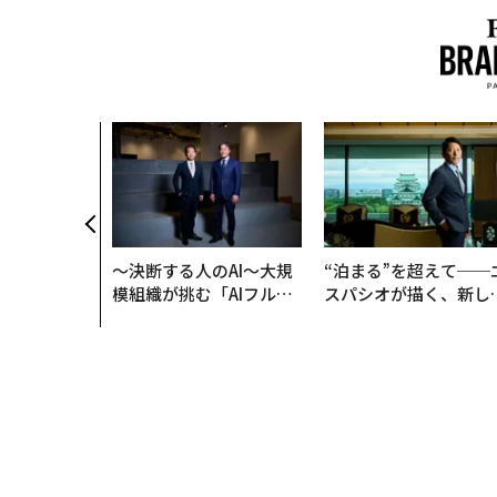
〜決断する人のAI〜大規
“泊まる”を超えて──
模組織が挑む「AIフル実
スパシオが描く、新し
装」“使う”企業から“動
日本のラグジュアリー
く”企業へ【NTTドコモ
（前編）
ビジネス×PwC】