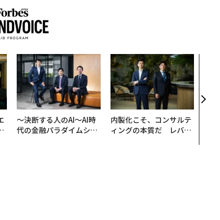
目先
年後
─ア
支援
エ
〜決断する人のAI〜AI時
内製化こそ、コンサルテ
い
代の金融パラダイムシフ
ィングの本質だ レバレ
ト、「超個別化」の核心
ジーズが実践する、次世
【MUFG×ウェルスナビ
代ファームの全貌
×PwC】