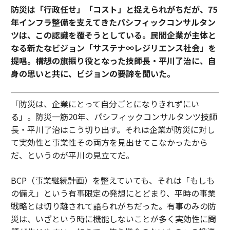
防災は「行政任せ」「コスト」と捉えられがちだが、75
年インフラ整備を支えてきたパシフィックコンサルタン
ツは、この認識を覆そうとしている。民間企業が主体と
なる新たなビジョン「サステナ∞レジリエンス社会」を
提唱。構想の旗振り役となった技師長・平川了治に、自
身の思いと共に、ビジョンの要諦を聞いた。
「防災は、企業にとって自分ごとになりきれずにい
る」。防災一筋20年、パシフィックコンサルタンツ技師
長・平川了治はこう切り出す。それは企業が防災に対し
て実効性と事業性その両方を見出せてこなかったから
だ、というのが平川の見立てだ。
BCP（事業継続計画）を整えていても、それは「もしも
の備え」という有事限定の発想にとどまり、平時の事業
戦略とは切り離されて語られがちだった。有事のみの防
災は、いざという時に機能しないことが多く実効性に問