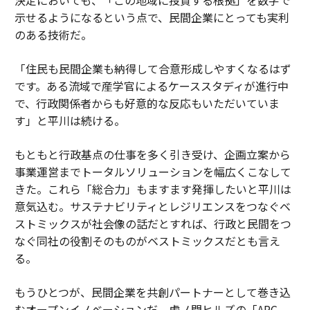
示せるようになるという点で、民間企業にとっても実利
のある技術だ。
「住民も民間企業も納得して合意形成しやすくなるはず
です。ある流域で産学官によるケーススタディが進行中
で、行政関係者からも好意的な反応もいただいていま
す」と平川は続ける。
もともと行政基点の仕事を多く引き受け、企画立案から
事業運営までトータルソリューションを幅広くこなして
きた。これら「総合力」もますます発揮したいと平川は
意気込む。サステナビリティとレジリエンスをつなぐベ
ストミックスが社会像の話だとすれば、行政と民間をつ
なぐ同社の役割そのものがベストミックスだとも言え
る。
もうひとつが、民間企業を共創パートナーとして巻き込
むオープンイノベーションだ。虎ノ門ヒルズの「ARC