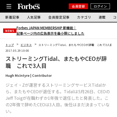
会員登録
ログイン
新着記事
人気記事
会員限定記事
カテゴリ
連載
コ
Forbes JAPAN MEMBERSHIP 新機能｜
NEWS
記事ページ内の広告表示を最小限にしました
トップ
ビジネス
ストリーミングTidal、またもやCEOが辞職 これで3人目
2017.05.29 10:00
ストリーミングTidal、またもやCEOが辞
職 これで3人目
Hugh McIntyre | Contributor
ジェイ・Zが運営するストリーミングサービスTidalか
ら、またもやCEOが退任する。Tidalは5月26日、CEOの
Jeff Toigが在職わずか1年強で退任したと発表した。こ
の2年強で辞めたCEOは3人目。後任はまだ決まっていな
い。