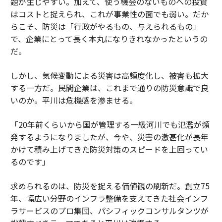
題が生じやすい。加えて、使う機会のないものへの投資
はコストと捉えられ、これが事業性の面でも弱い。だか
らこそ、防災は「行政がやるもの、与えられるもの」
で、企業にとって長く本丸になりきれなかったというの
だ。
しかし、気候変動による災害は高頻度化し、被害も拡大
する一方だ。民間企業は、これまで通りの防災意識で良
いのか。平川は危機感を滲ませる。
「20年前くらいから国が管理する一級河川でも氾濫が頻
発するようになりましたが、今や、災害の激甚化が長年
かけて積み上げてきた防災対策のスピードを上回ってい
るのです」
求められるのは、防災を捉える価値観の刷新だ。創立75
年、幅広い分野のインフラ整備を支えてきた社会インフ
ラサービスのプロ集団、パシフィックコンサルタンツが