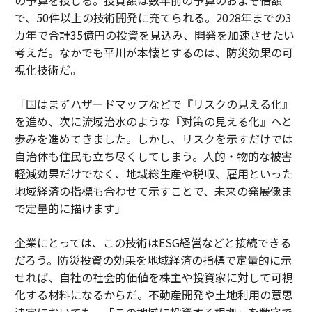
で、50件以上の技術開発に充てられる。2028年までの3
カ年で合計35億円の投資を見込み、開発を加速させたい
考えだ。なかでも平川が本懐とするのは、防災効果の可
視化技術だ。
「国はまずハザードマップなどで『リスクの見える化』
を進め、次に流域治水のような『対策の見える化』へと
歩みを進めてきました。しかし、リスクを示すだけでは
自治体も住民も立ち尽くしてしまう。人的・物的な被害
軽減効果だけでなく、地域総生産や税収、雇用といった
地域経済の指標も合わせて示すことで、未来の発展像ま
で定量的に描けます」
企業にとっては、この技術はESG経営などと接続できる
だろう。防災投資の効果を地域経済の指標で定量的に示
せれば、自社の社会的価値を株主や投資家に対して可視
化する材料になるからだ。不動産開発や土地利用の意思
決定においても、「この地域に投資する根拠」を数字で