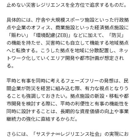
止めない災害レジリエンスを全方位で追求するものだ。
具体的には、庁舎や大規模スポーツ施設といった行政拠
点や企業のオフィス、商業施設といった経済拠点施設に
「賑わい」「環境配慮(ZEB)」などに加えて、「防災」
の機能を持たせ、災害時にも自立して機能する地域拠点
へと転換する。こうした拠点を地域に分散配置し、ネッ
トワーク化していくエリア開発や都市計画が想定され
る。
平時と有事を同時に考えるフェーズフリーの発想は、民
間企業が防災を経営に組み込む際、有力な視点となりう
ることも強調しておきたい。拠点施設の新設・移転や都
市開発を検討する際に、平時の利便性と有事の機能性を
同時に設計することは、長期的な資産価値の向上や事業
継続力の強化に直結するからだ。
さらには、「サステナ∞レジリエンス社会」の実現にお