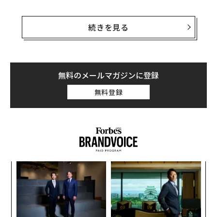
サウンドクラウドやヴァージン・ミュージックなどにも
在籍していたToigは2016年にTidal のCEOに就任し、ま
続きを見る
だ同社3人目のCEOとして話題になった。前任者は暫定C
EOとして初代CEOのAndy Chenの後を継いだPeter Tons
tadだった。
無料のメールマガジンに登録
Tidalから短期間で3人ものCEOが辞任したことは、同社
無料登録
が依然として不安定な状況にあることを示している。Ti
dalは今年1月にソフトバンク傘下のスプリントから2億
ドル（約223億円）の出資を受け、先行きに希望が見え
た印象を世間に与えた。
創に
革
 JA
ク
た「
ィン
「
ズが
左右
ムの
T