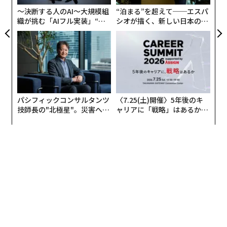
日
〜決断する人のAI〜大規模組
“泊まる”を超えて──エスパ
織が挑む「AIフル実装」“使
シオが描く、新しい日本のラ
う”企業から“動く”企業へ【N
グジュアリー（前編）
TTドコモビジネス×PwC】
パシフィックコンサルタンツ
〈7.25(土)開催〉5年後のキ
技師長の"北極星"。災害への
ャリアに「戦略」はあるか。
無力感を乗り越え見つけた、
トップエグゼクティブのキャ
防災一筋20年の答え
リアに触れる1日│CAREER S
UMMIT 2026