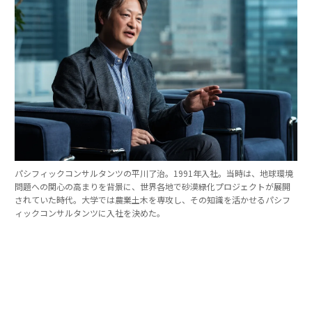
パシフィックコンサルタンツの平川了治。1991年入社。当時は、地球環境
問題への関心の高まりを背景に、世界各地で砂漠緑化プロジェクトが展開
されていた時代。大学では農業土木を専攻し、その知識を活かせるパシフ
ィックコンサルタンツに入社を決めた。
「防災は10点ずつを積み重ねる」。技師長の原
点
これほど広いビジョンを語れる平川とは、いったいどん
な人物なのか。そのキャリアをたどると、日本の防災史