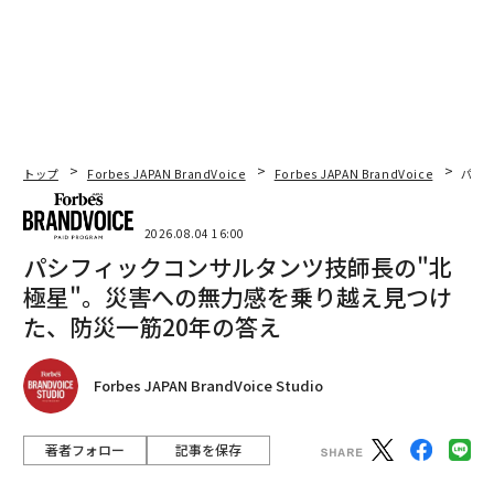
トップ
Forbes JAPAN BrandVoice
Forbes JAPAN BrandVoice
パシ
2026.08.04 16:00
パシフィックコンサルタンツ技師長の"北
極星"。災害への無力感を乗り越え見つけ
た、防災一筋20年の答え
Forbes JAPAN BrandVoice Studio
著者フォロー
記事を保存