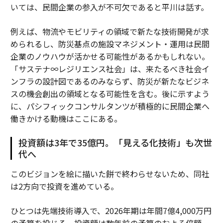
いては、民間企業の参入が不可欠であると平川は話す。
例えば、物流やモビリティの領域で新たな技術開発が求
められるし、防災基点の施設マネジメント・運用は民間
企業のノウハウが活かせる可能性があるかもしれない。
「サステナ∞レジリエンス社会」は、来たるべき社会イ
ンフラの設計図であるのみならず、防災が新たなビジネ
スの機会創出の領域となる可能性を含む。後に示すよう
に、パシフィックコンサルタンツが積極的に民間企業へ
働きかける動機はここにある。
投資額は3年で35億円。「見える化技術」も次世
代へ
このビジョンを絵に描いた餅で終わらせないため、同社
は2方向で投資を進めている。
ひとつは先端技術導入で、2026年期は年間7億4,000万円
の予算を投じる。投資額は数年前の予算のおよそ倍額